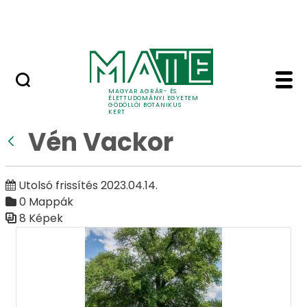
Ugrás a fő tartalomhoz
Adó 1%
Vén Vackor - Galéria -
Galéria
MAGYAR AGRÁR- ÉS
ÉLETTUDOMÁNYI EGYETEM
GÖDÖLLŐI BOTANIKUS
KERT
Vén Vackor
Vissza
Utolsó frissítés 2023.04.14.
0 Mappák
8 Képek
Médiatár