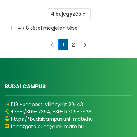
4 bejegyzés
1 - 4 / 8 tétel megjelenítése.
1
2
Oldal
Oldal
BUDAI CAMPUS
1118 Budapest, Villányi út 29-43.
+36-1/305-7354, +36-1/305-7528
https://budaicampus.uni-mate.hu
foigazgato.buda@uni-mate.hu