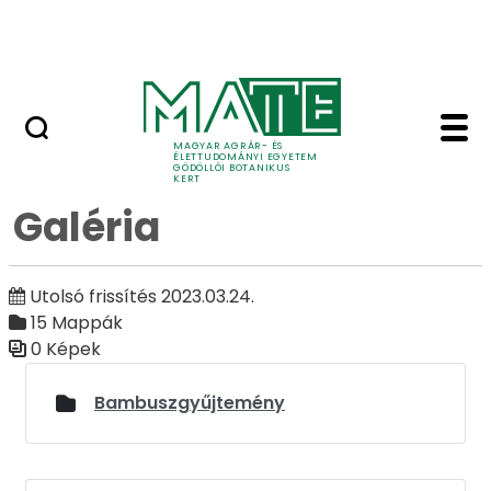
Ugrás a fő tartalomhoz
Adó 1%
Galéria - Galéria - Gö
Galéria
MAGYAR AGRÁR- ÉS
ÉLETTUDOMÁNYI EGYETEM
GÖDÖLLŐI BOTANIKUS
KERT
Galéria
Utolsó frissítés 2023.03.24.
15 Mappák
0 Képek
Médiatár
Bambuszgyűjtemény