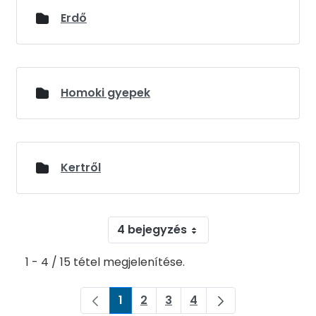
Erdő
Homoki gyepek
Kertről
4 bejegyzés
1 - 4 / 15 tétel megjelenítése.
1
2
3
4
Oldal
Oldal
Oldal
Oldal