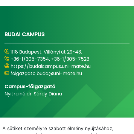
BUDAI CAMPUS
1118 Budapest, Villányi út 29-43.
+36-1/305-7354, +36-1/305-7528
https://budaicampus.uni-mate.hu
foigazgato.buda@uni-mate.hu
Campus-főigazgató
Nyitrainé dr. Sárdy Diána
A sütiket személyre szabott élmény nyújtásához,