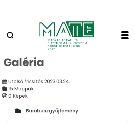
Ugrás a fő tartalomhoz
Adó 1%
Galéria - Galéria - Gö
Galéria
MAGYAR AGRÁR- ÉS
ÉLETTUDOMÁNYI EGYETEM
GÖDÖLLŐI BOTANIKUS
KERT
Galéria
Utolsó frissítés 2023.03.24.
15 Mappák
0 Képek
Médiatár
Bambuszgyűjtemény