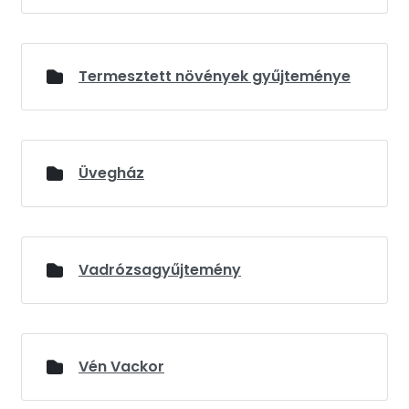
Termesztett növények gyűjteménye
Üvegház
Vadrózsagyűjtemény
Vén Vackor