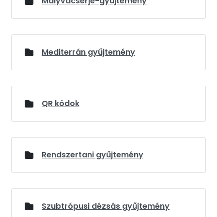
Mályvacserje-gyűjtemény
Mediterrán gyűjtemény
QR kódok
Rendszertani gyűjtemény
Szubtrópusi dézsás gyűjtemény