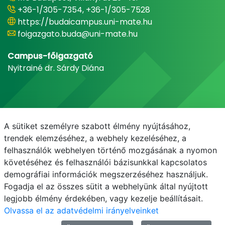
+36-1/305-7354, +36-1/305-7528
https://budaicampus.uni-mate.hu
foigazgato.buda@uni-mate.hu
Campus-főigazgató
Nyitrainé dr. Sárdy Diána
A sütiket személyre szabott élmény nyújtásához,
trendek elemzéséhez, a webhely kezeléséhez, a
felhasználók webhelyen történő mozgásának a nyomon
követéséhez és felhasználói bázisunkkal kapcsolatos
demográfiai információk megszerzéséhez használjuk.
E-mail
Telefonkönyv
NEPTUN
E-learning
Fogadja el az összes sütit a webhelyünk által nyújtott
legjobb élmény érdekében, vagy kezelje beállításait.
Olvassa el az adatvédelmi irányelveinket