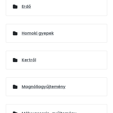
Erdő
Homoki gyepek
Kertről
Magnóliagyűjtemény