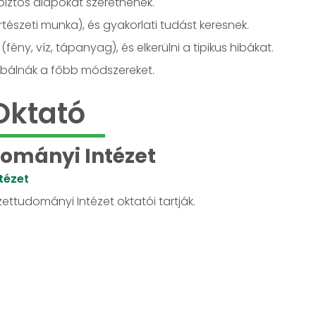
biztos alapokat szeretnének.
észeti munka), és gyakorlati tudást keresnek.
fény, víz, tápanyag), és elkerülni a tipikus hibákat.
róbálnák a főbb módszereket.
Oktató
ományi Intézet
tézet
ettudományi Intézet oktatói tartják.