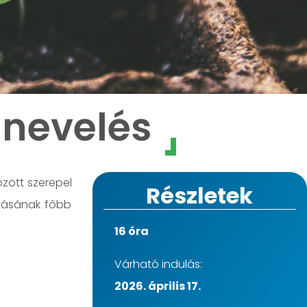
nevelés
özött szerepel
Részletek
ltásának főbb
16 óra
Várható indulás:
2026. április 17.