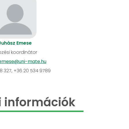
Juhász Emese
zési koordinátor
.emese@uni-mate.hu
18 327, +36 20 534 9789
 információk