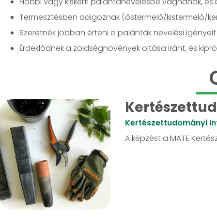
Hobbi vagy kiskerti palántanevelésbe vágnának, és 
Termesztésben dolgoznak (őstermelő/kistermelő/kert
Szeretnék jobban érteni a palánták nevelési igényeit (
Érdeklődnek a zöldségnövények oltása iránt, és kip
Kertészettud
Kertészettudományi In
A képzést a MATE Kertész