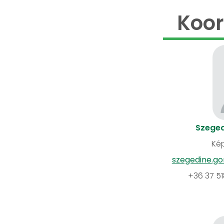
Koor
Szeged
Kép
szegedine.go
+36 37 5