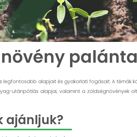
gnövény palánta
 legfontosabb alapjait és gyakorlati fogásait. A témák k
nyag-utánpótlás alapjai, valamint a zöldségnövények o
k ajánljuk?