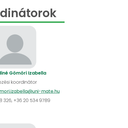
dinátorok
iné Gömöri Izabella
zési koordinátor
mori.izabella@uni-mate.hu
18 326, +36 20 534 9789