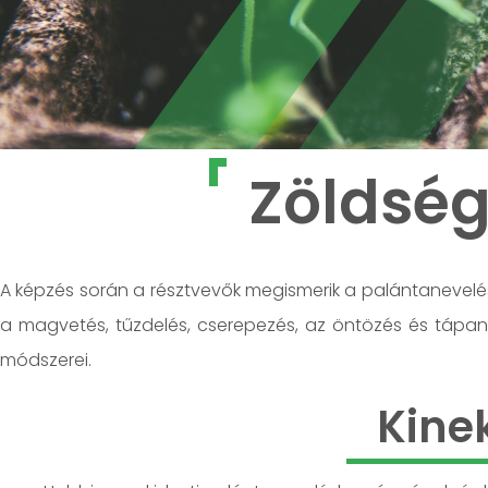
Zöldsé
A képzés során a résztvevők megismerik a palántanevelés
a magvetés, tűzdelés, cserepezés, az öntözés és tápa
módszerei.
Kine