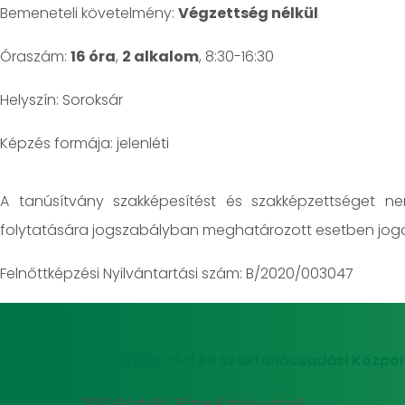
Bemeneteli követelmény:
Végzettség nélkül
Óraszám:
16 óra
,
2 alkalom
, 8:30-16:30
Helyszín: Soroksár
jelenléti
A tanúsítvány szakképesítést és szakképzettséget n
folytatására jogszabályban meghatározott esetben jogo
Felnőttképzési Nyilvántartási szám: B/2020/003047
MATE Felnőttképzési és Szaktanácsadási Közpon
2100 Gödöllő, Páter Károly utca 1.