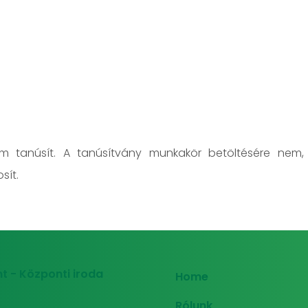
em tanúsít. A tanúsítvány munkakör betöltésére nem,
sít.
t - Központi iroda
Home
Rólunk