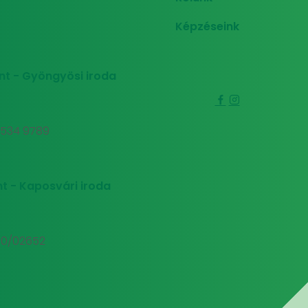
Képzéseink
nt - Gyöngyösi iroda
0 534 9789
t - Kaposvári iroda
00/02652