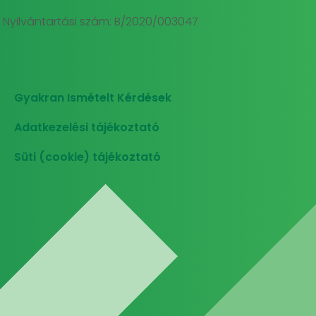
Nyilvántartási szám: B/2020/003047
Gyakran Ismételt Kérdések
Adatkezelési tájékoztató
Süti (cookie) tájékoztató