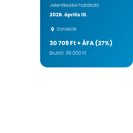
Jelentkezési határidő:
2026. április 10.
Soroksár
30 709 Ft + ÁFA (27%)
Bruttó: 39 000 Ft