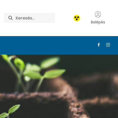
Belépés
őttképzés