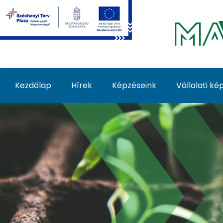
Ugrás a fő tartalomhoz
Kezdőlap
Hírek
Képzéseink
Vállalati k
Zöldségnövény palánt