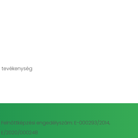
 tevékenység
Felnőttképzési engedélyszám: E-000293/2014,
E/2020/000248