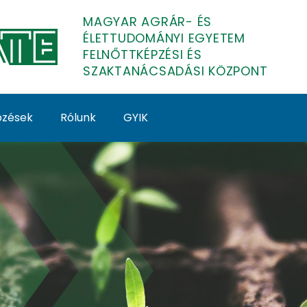
MAGYAR AGRÁR- ÉS
ÉLETTUDOMÁNYI EGYETEM
FELNŐTTKÉPZÉSI ÉS
SZAKTANÁCSADÁSI KÖZPONT
épzések
Rólunk
GYIK
anevelés - MATE Feln