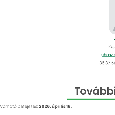
Kép
juhasz
+36 37 5
További
Várható befejezés:
2026. április 18.