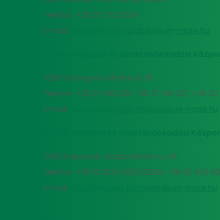
Telefon: +36 30 272 0206
E-mail:
felnottkepzes.godollo@uni-mate.hu
MATE Felnőttképzési és Szaktanácsadási Közpo
3200 Gyöngyös, Mátrai út 36.
Telefon: +36 37 518 326, +36 37 518 327, +36 2
E-mail:
felnottkepzes.gyongyos@uni-mate.hu
MATE Felnőttképzési és Szaktanácsadási Közpon
7400 Kaposvár, Guba Sándor u. 40.
Telefon: +36 82 505 800/02656, +36 82 505 8
E-mail:
felnottkepzes.kaposvar@uni-mate.hu