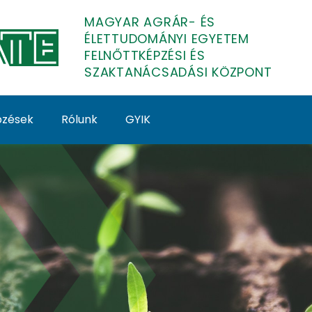
MAGYAR AGRÁR- ÉS
ÉLETTUDOMÁNYI EGYETEM
FELNŐTTKÉPZÉSI ÉS
SZAKTANÁCSADÁSI KÖZPONT
épzések
Rólunk
GYIK
anevelés - MATE Feln