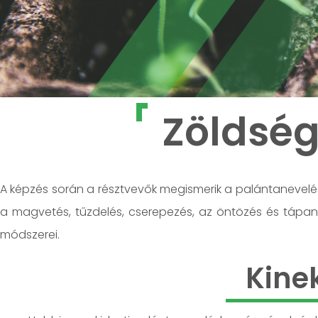
Zöldsé
A képzés során a résztvevők megismerik a palántanevelés
a magvetés, tűzdelés, cserepezés, az öntözés és tápa
módszerei.
Kine