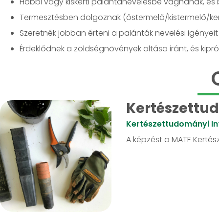
Hobbi vagy kiskerti palántanevelésbe vágnának, és 
Termesztésben dolgoznak (őstermelő/kistermelő/kert
Szeretnék jobban érteni a palánták nevelési igényeit (
Érdeklődnek a zöldségnövények oltása iránt, és kip
Kertészettud
Kertészettudományi In
A képzést a MATE Kertész