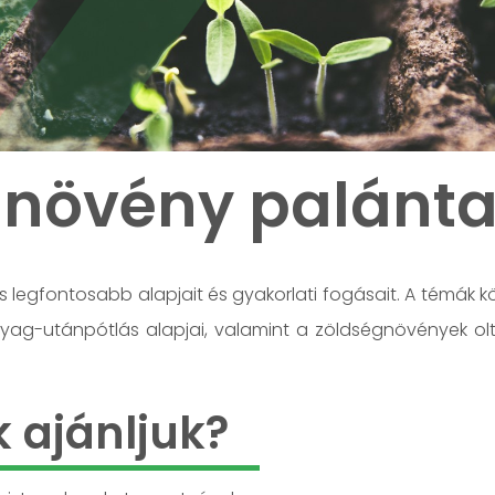
gnövény palánta
 legfontosabb alapjait és gyakorlati fogásait. A témák k
nyag-utánpótlás alapjai, valamint a zöldségnövények o
k ajánljuk?