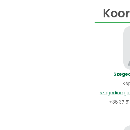
Koor
Szeged
Kép
szegedine.go
+36 37 5