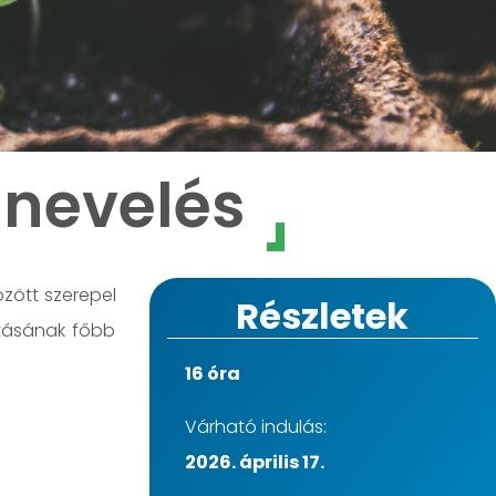
nevelés
özött szerepel
Részletek
ltásának főbb
16 óra
Várható indulás:
2026. április 17.