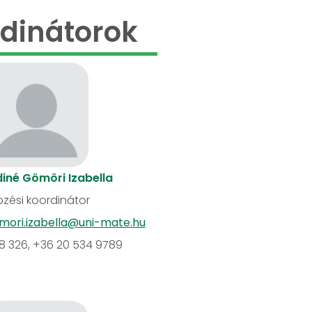
dinátorok
iné Gömöri Izabella
zési koordinátor
mori.izabella@uni-mate.hu
18 326, +36 20 534 9789