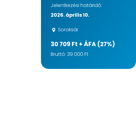
Jelentkezési határidő:
2026. április 10.
Soroksár
30 709 Ft + ÁFA (27%)
Bruttó: 39 000 Ft