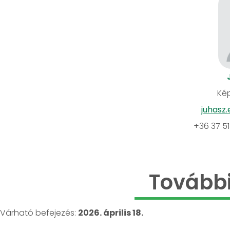
Kép
juhasz
+36 37 5
További
Várható befejezés:
2026. április 18.