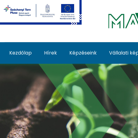
Ugrás a fő tartalomhoz
Kezdőlap
Hírek
Képzéseink
Vállalati k
Zöldségnövény palánt