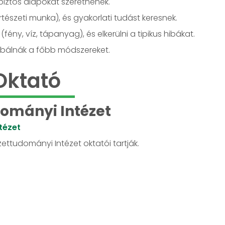
biztos alapokat szeretnének.
észeti munka), és gyakorlati tudást keresnek.
fény, víz, tápanyag), és elkerülni a tipikus hibákat.
róbálnák a főbb módszereket.
Oktató
ományi Intézet
tézet
ettudományi Intézet oktatói tartják.