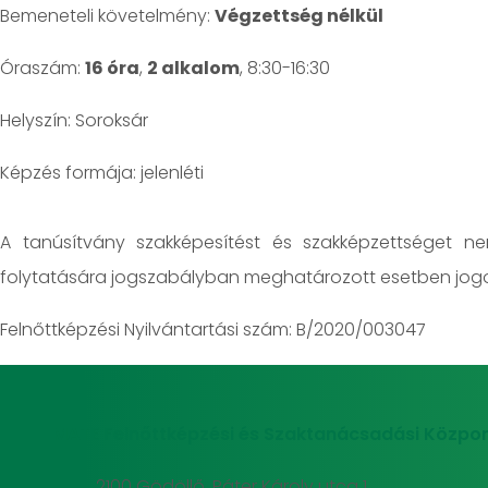
Bemeneteli követelmény:
Végzettség nélkül
Óraszám:
16 óra
,
2 alkalom
, 8:30-16:30
Helyszín: Soroksár
jelenléti
A tanúsítvány szakképesítést és szakképzettséget n
folytatására jogszabályban meghatározott esetben jogo
Felnőttképzési Nyilvántartási szám: B/2020/003047
MATE Felnőttképzési és Szaktanácsadási Közpon
2100 Gödöllő, Páter Károly utca 1.