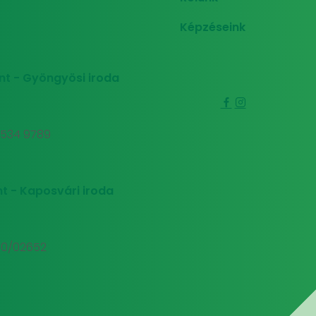
Képzéseink
nt - Gyöngyösi iroda
0 534 9789
t - Kaposvári iroda
00/02652