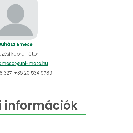
Juhász Emese
zési koordinátor
.emese@uni-mate.hu
18 327, +36 20 534 9789
 információk