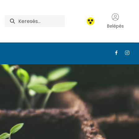
Belépés
őttképzés