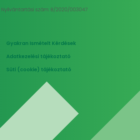
Nyilvántartási szám: B/2020/003047
Gyakran Ismételt Kérdések
Adatkezelési tájékoztató
Süti (cookie) tájékoztató