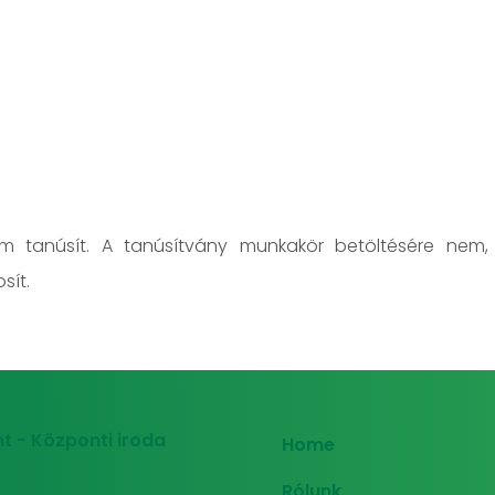
em tanúsít. A tanúsítvány munkakör betöltésére nem,
sít.
t - Központi iroda
Home
Rólunk