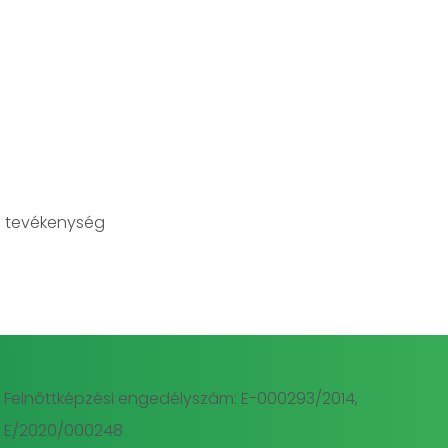
 tevékenység
Felnőttképzési engedélyszám: E-000293/2014,
E/2020/000248