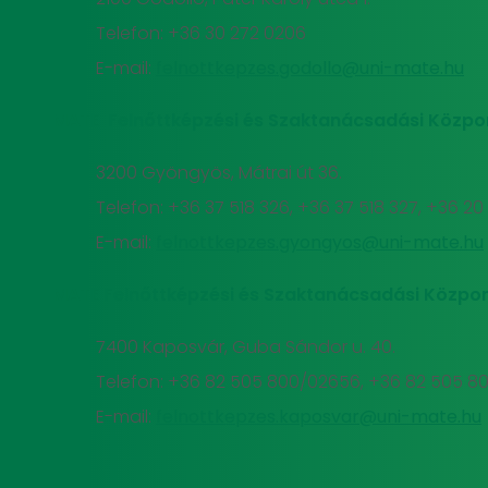
Telefon: +36 30 272 0206
E-mail:
felnottkepzes.godollo@uni-mate.hu
MATE Felnőttképzési és Szaktanácsadási Közpo
3200 Gyöngyös, Mátrai út 36.
Telefon: +36 37 518 326, +36 37 518 327, +36 2
E-mail:
felnottkepzes.gyongyos@uni-mate.hu
MATE Felnőttképzési és Szaktanácsadási Közpon
7400 Kaposvár, Guba Sándor u. 40.
Telefon: +36 82 505 800/02656, +36 82 505 8
E-mail:
felnottkepzes.kaposvar@uni-mate.hu