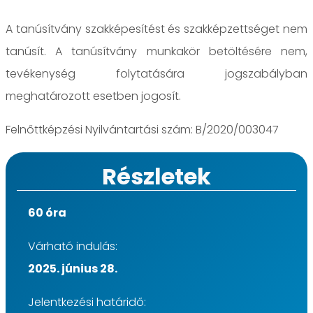
A tanúsítvány szakképesítést és szakképzettséget nem
tanúsít. A tanúsítvány munkakör betöltésére nem,
tevékenység folytatására jogszabályban
meghatározott esetben jogosít.
Felnőttképzési Nyilvántartási szám: B/2020/003047
Részletek
60 óra
Várható indulás:
2025. június 28.
Jelentkezési határidő: