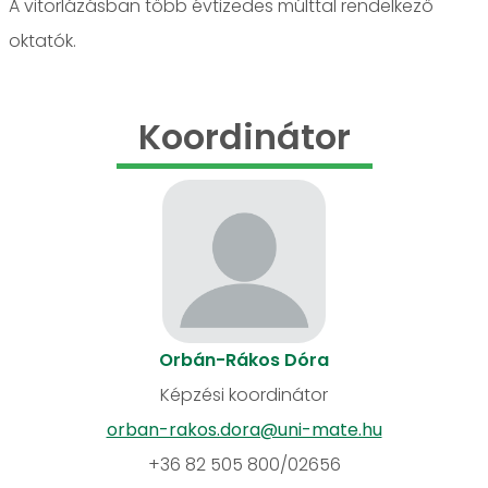
A vitorlázásban több évtizedes múlttal rendelkező
oktatók.
Koordinátor
Orbán-Rákos Dóra
Képzési koordinátor
orban-rakos.dora@uni-mate.hu
+36 82 505 800/02656