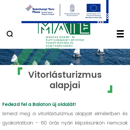
Ugrás a fő tartalomhoz
GYIK
Vitorlásturizmus alap
MAGYAR AGRÁR- ÉS
ÉLETTUDOMÁNYI EGYETEM
FELNŐTTKÉPZÉSI ÉS
SZAKTANÁCSADÁSI
KÖZPONT
Vitorlásturizmus
alapjai
Fedezd fel a Balaton új oldalát!
Ismerd meg a vitorlásturizmus alapjait elméletben és
gyakorlatban – 60 órás nyári képzésünkön nemcsak