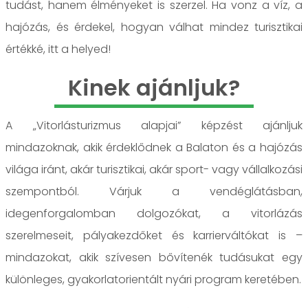
tudást, hanem élményeket is szerzel. Ha vonz a víz, a
hajózás, és érdekel, hogyan válhat mindez turisztikai
értékké, itt a helyed!
Kinek ajánljuk?
A „Vitorlásturizmus alapjai” képzést ajánljuk
mindazoknak, akik érdeklődnek a Balaton és a hajózás
világa iránt, akár turisztikai, akár sport- vagy vállalkozási
szempontból. Várjuk a vendéglátásban,
idegenforgalomban dolgozókat, a vitorlázás
szerelmeseit, pályakezdőket és karrierváltókat is –
mindazokat, akik szívesen bővítenék tudásukat egy
különleges, gyakorlatorientált nyári program keretében.