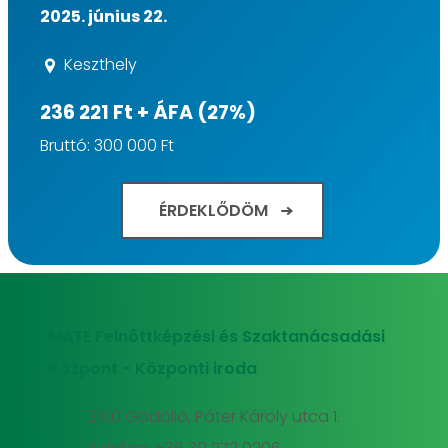
2025. június 22.
Keszthely
236 221 Ft + ÁFA (27%)
Bruttó: 300 000 Ft
ÉRDEKLŐDÖM
MATE Felnőttképzési és Szaktanácsadási
Központ - Központi iroda
2100 Gödöllő, Páter Károly utca 1.