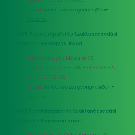
Telefon: +36 30 272 0206
E-mail:
felnottkepzes.godollo@uni-
mate.hu
MATE Felnőttképzési és Szaktanácsadási
Központ - Gyöngyösi iroda
3200 Gyöngyös, Mátrai út 36.
Telefon: +36 37 518 326, +36 37 518 327,
+36 20 534 9789
E-mail:
felnottkepzes.gyongyos@uni-
mate.hu
MATE Felnőttképzési és Szaktanácsadási
Központ - Kaposvári iroda