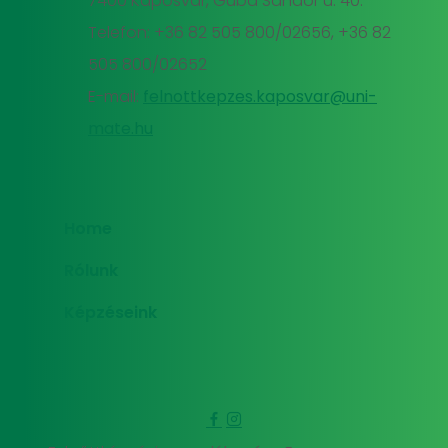
7400 Kaposvár, Guba Sándor u. 40.
Telefon: +36 82 505 800/02656, +36 82
505 800/02652
E-mail:
felnottkepzes.kaposvar@uni-
mate.hu
Home
Rólunk
Képzéseink