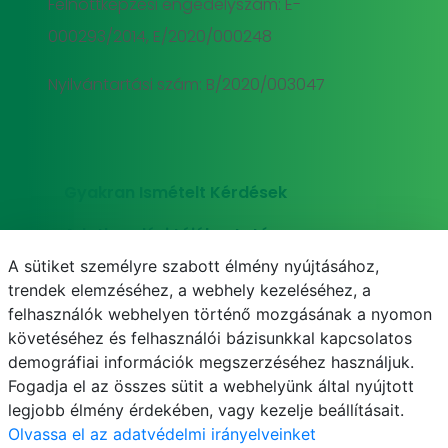
Felnőttképzési engedélyszám: E-
000293/2014, E/2020/000248
Nyilvántartási szám: B/2020/003047
Gyakran Ismételt Kérdések
Adatkezelési tájékoztató
A sütiket személyre szabott élmény nyújtásához,
Süti (cookie) tájékoztató
trendek elemzéséhez, a webhely kezeléséhez, a
felhasználók webhelyen történő mozgásának a nyomon
követéséhez és felhasználói bázisunkkal kapcsolatos
demográfiai információk megszerzéséhez használjuk.
E-mail
Telefonkönyv
NEPTUN
E-learning
Fogadja el az összes sütit a webhelyünk által nyújtott
legjobb élmény érdekében, vagy kezelje beállításait.
Olvassa el az adatvédelmi irányelveinket