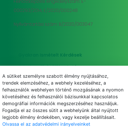
Felnőttképzési engedélyszám: E-
000293/2014, E/2020/000248
Nyilvántartási szám: B/2020/003047
Gyakran Ismételt Kérdések
Adatkezelési tájékoztató
A sütiket személyre szabott élmény nyújtásához,
Süti (cookie) tájékoztató
trendek elemzéséhez, a webhely kezeléséhez, a
felhasználók webhelyen történő mozgásának a nyomon
követéséhez és felhasználói bázisunkkal kapcsolatos
demográfiai információk megszerzéséhez használjuk.
E-mail
Telefonkönyv
NEPTUN
E-learning
Fogadja el az összes sütit a webhelyünk által nyújtott
legjobb élmény érdekében, vagy kezelje beállításait.
Olvassa el az adatvédelmi irányelveinket