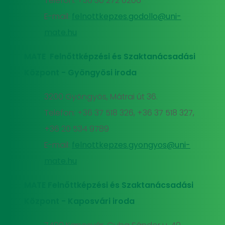
Telefon: +36 30 272 0206
E-mail:
felnottkepzes.godollo@uni-
mate.hu
MATE Felnőttképzési és Szaktanácsadási
Központ - Gyöngyösi iroda
3200 Gyöngyös, Mátrai út 36.
Telefon: +36 37 518 326, +36 37 518 327,
+36 20 534 9789
E-mail:
felnottkepzes.gyongyos@uni-
mate.hu
MATE Felnőttképzési és Szaktanácsadási
Központ - Kaposvári iroda