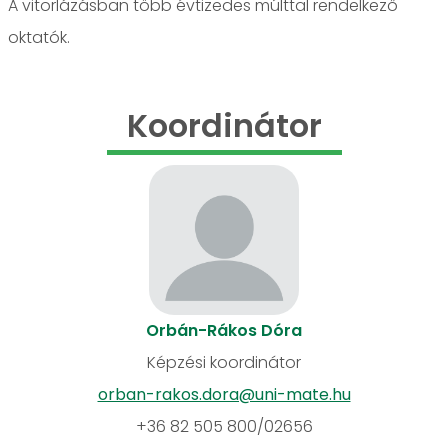
A vitorlázásban több évtizedes múlttal rendelkező
oktatók.
Koordinátor
Orbán-Rákos Dóra
Képzési koordinátor
orban-rakos.dora@uni-mate.hu
+36 82 505 800/02656