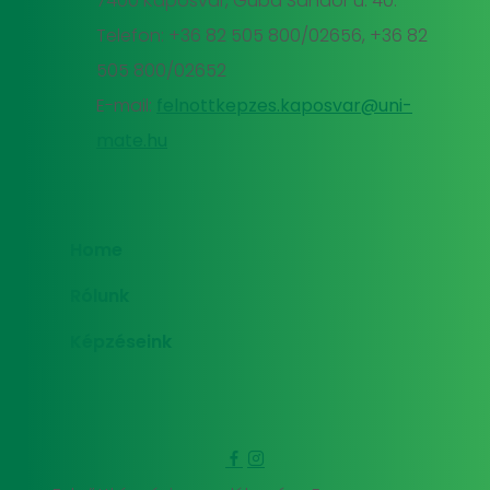
7400 Kaposvár, Guba Sándor u. 40.
Telefon: +36 82 505 800/02656, +36 82
505 800/02652
E-mail:
felnottkepzes.kaposvar@uni-
mate.hu
Home
Rólunk
Képzéseink