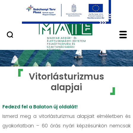
Ugrás a fő tartalomhoz
GYIK
Vitorlásturizmus alap
MAGYAR AGRÁR- ÉS
ÉLETTUDOMÁNYI EGYETEM
FELNŐTTKÉPZÉSI ÉS
SZAKTANÁCSADÁSI
KÖZPONT
Vitorlásturizmus
alapjai
Fedezd fel a Balaton új oldalát!
Ismerd meg a vitorlásturizmus alapjait elméletben és
gyakorlatban – 60 órás nyári képzésünkön nemcsak