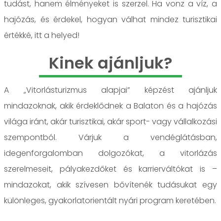
tudást, hanem élményeket is szerzel. Ha vonz a víz, a
hajózás, és érdekel, hogyan válhat mindez turisztikai
értékké, itt a helyed!
Kinek ajánljuk?
A „Vitorlásturizmus alapjai” képzést ajánljuk
mindazoknak, akik érdeklődnek a Balaton és a hajózás
világa iránt, akár turisztikai, akár sport- vagy vállalkozási
szempontból. Várjuk a vendéglátásban,
idegenforgalomban dolgozókat, a vitorlázás
szerelmeseit, pályakezdőket és karrierváltókat is –
mindazokat, akik szívesen bővítenék tudásukat egy
különleges, gyakorlatorientált nyári program keretében.