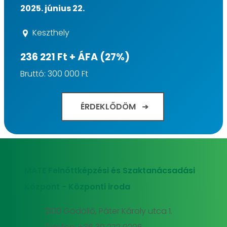
2025. június 22.
Keszthely
236 221 Ft + ÁFA (27%)
Bruttó: 300 000 Ft
ÉRDEKLŐDÖM
MATE Felnőttképzési és Szaktanácsadási
Központ - Központi iroda
2100 Gödöllő, Páter Károly utca 1.