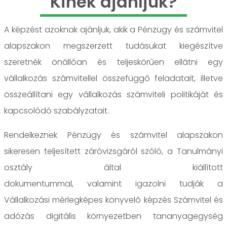
Kinek ajánljuk?
A képzést azoknak ajánljuk, akik a Pénzügy és számvitel
alapszakon megszerzett tudásukat kiegészítve
szeretnék önállóan és teljeskörűen ellátni egy
vállalkozás számvitellel összefüggő feladatait, illetve
összeállítani egy vállalkozás számviteli politikáját és
kapcsolódó szabályzatait.
Rendelkeznek Pénzügy és számvitel alapszakon
sikeresen teljesített záróvizsgáról szóló, a Tanulmányi
osztály által kiállított
dokumentummal, valamint igazolni tudják a
Vállalkozási mérlegképes könyvelő képzés Számvitel és
adózás digitális környezetben tananyagegység