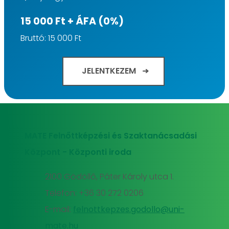
15 000 Ft + ÁFA (0%)
Bruttó: 15 000 Ft
JELENTKEZEM
MATE Felnőttképzési és Szaktanácsadási
Központ - Központi iroda
2100 Gödöllő, Páter Károly utca 1.
Telefon: +36 30 272 0206
E-mail:
felnottkepzes.godollo@uni-
mate.hu