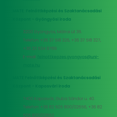
MATE Felnőttképzési és Szaktanácsadási
Központ - Gyöngyösi iroda
3200 Gyöngyös, Mátrai út 36.
Telefon: +36 37 518 326, +36 37 518 327,
+36 20 534 9789
E-mail:
felnottkepzes.gyongyos@uni-
mate.hu
MATE Felnőttképzési és Szaktanácsadási
Központ - Kaposvári iroda
7400 Kaposvár, Guba Sándor u. 40.
Telefon: +36 82 505 800/02656, +36 82
505 800/02652