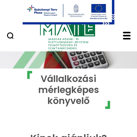
Ugrás a fő tartalomhoz
GYIK
Vállalkozási mérlegk
MAGYAR AGRÁR- ÉS
ÉLETTUDOMÁNYI EGYETEM
FELNŐTTKÉPZÉSI ÉS
SZAKTANÁCSADÁSI
KÖZPONT
Vállalkozási
mérlegképes
könyvelő