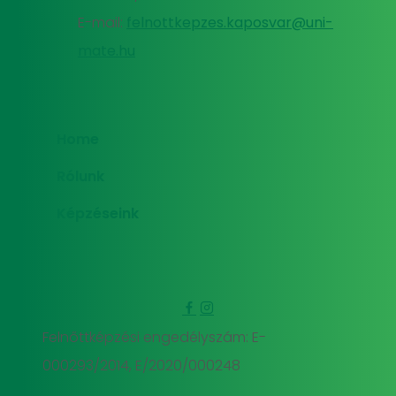
E-mail:
felnottkepzes.kaposvar@uni-
mate.hu
Home
Rólunk
Képzéseink
Felnőttképzési engedélyszám: E-
000293/2014, E/2020/000248