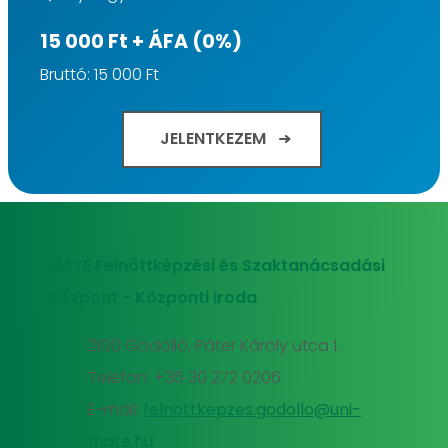
15 000 Ft + ÁFA (0%)
Bruttó: 15 000 Ft
JELENTKEZEM
MATE Felnőttképzési és Szaktanácsadási
Központ - Központi iroda
2100 Gödöllő, Páter Károly utca 1.
Telefon: +36 30 272 0206
E-mail:
felnottkepzes.godollo@uni-
mate.hu