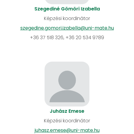
Szegediné Gömöri Izabella
Képzési koordinátor
szegedine.gomori.izabella@uni-mate.hu
+36 37 518 326, +36 20 534 9789
Juhász Emese
Képzési koordinátor
juhasz.emese@uni-mate.hu