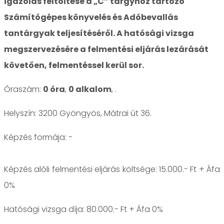
igazolás feltöltése a „C” tárgyhoz tartozó
Számítógépes könyvelés és Adóbevallás
tantárgyak teljesítéséről. A hatósági vizsga
megszervezésére a felmentési eljárás lezárását
követően, felmentéssel kerül sor.
Óraszám:
0 óra
,
0 alkalom
, .
Helyszín: 3200 Gyöngyös, Mátrai út 36.
-
Képzés alóli felmentési eljárás költsége: 15.000.- Ft + Áfa
0%
Hatósági vizsga díja: 80.000.- Ft + Áfa 0%