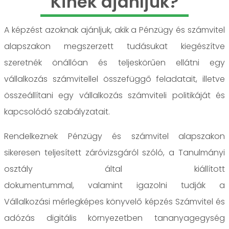
Kinek ajánljuk?
A képzést azoknak ajánljuk, akik a Pénzügy és számvitel
alapszakon megszerzett tudásukat kiegészítve
szeretnék önállóan és teljeskörűen ellátni egy
vállalkozás számvitellel összefüggő feladatait, illetve
összeállítani egy vállalkozás számviteli politikáját és
kapcsolódó szabályzatait.
Rendelkeznek Pénzügy és számvitel alapszakon
sikeresen teljesített záróvizsgáról szóló, a Tanulmányi
osztály által kiállított
dokumentummal, valamint igazolni tudják a
Vállalkozási mérlegképes könyvelő képzés Számvitel és
adózás digitális környezetben tananyagegység