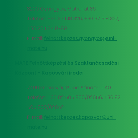
3200 Gyöngyös, Mátrai út 36.
Telefon: +36 37 518 326, +36 37 518 327,
+36 20 534 9789
E-mail:
felnottkepzes.gyongyos@uni-
mate.hu
MATE Felnőttképzési és Szaktanácsadási
Központ - Kaposvári iroda
7400 Kaposvár, Guba Sándor u. 40.
Telefon: +36 82 505 800/02656, +36 82
505 800/02652
E-mail:
felnottkepzes.kaposvar@uni-
mate.hu