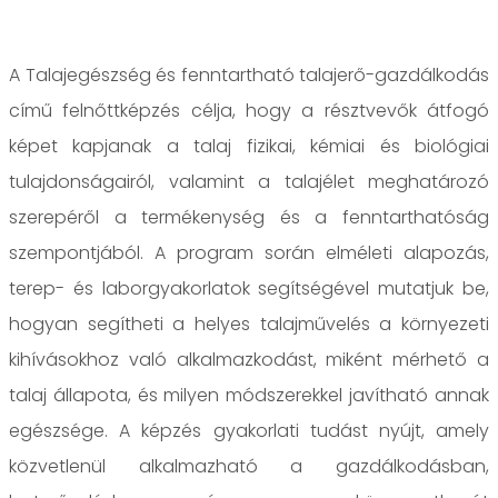
A Talajegészség és fenntartható talajerő-gazdálkodás
című felnőttképzés célja, hogy a résztvevők átfogó
képet kapjanak a talaj fizikai, kémiai és biológiai
tulajdonságairól, valamint a talajélet meghatározó
szerepéről a termékenység és a fenntarthatóság
szempontjából. A program során elméleti alapozás,
terep- és laborgyakorlatok segítségével mutatjuk be,
hogyan segítheti a helyes talajművelés a környezeti
kihívásokhoz való alkalmazkodást, miként mérhető a
talaj állapota, és milyen módszerekkel javítható annak
egészsége. A képzés gyakorlati tudást nyújt, amely
közvetlenül alkalmazható a gazdálkodásban,