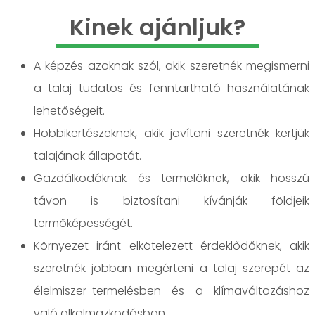
Kinek ajánljuk?
A képzés azoknak szól, akik szeretnék megismerni
a talaj tudatos és fenntartható használatának
lehetőségeit.
Hobbikertészeknek, akik javítani szeretnék kertjük
talajának állapotát.
Gazdálkodóknak és termelőknek, akik hosszú
távon is biztosítani kívánják földjeik
termőképességét.
Környezet iránt elkötelezett érdeklődőknek, akik
szeretnék jobban megérteni a talaj szerepét az
élelmiszer-termelésben és a klímaváltozáshoz
való alkalmazkodásban.