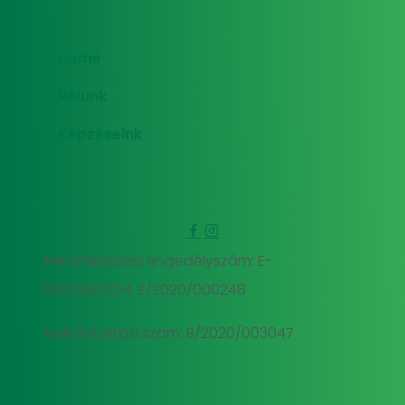
Home
Rólunk
Képzéseink
Felnőttképzési engedélyszám: E-
000293/2014, E/2020/000248
Nyilvántartási szám: B/2020/003047