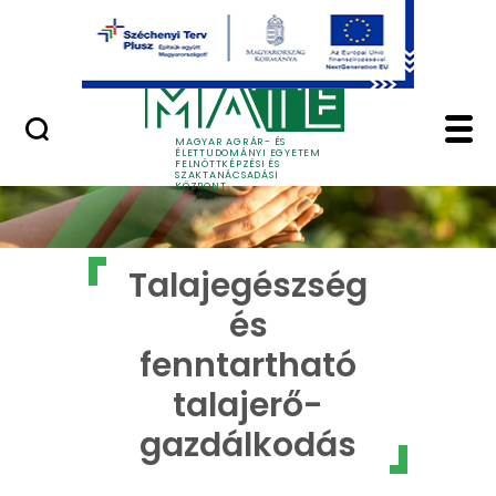
Ugrás a fő tartalomhoz
GYIK
Talajegészség és fenn
MAGYAR AGRÁR- ÉS
ÉLETTUDOMÁNYI EGYETEM
FELNŐTTKÉPZÉSI ÉS
SZAKTANÁCSADÁSI
KÖZPONT
Talajegészség
és
fenntartható
talajerő-
gazdálkodás