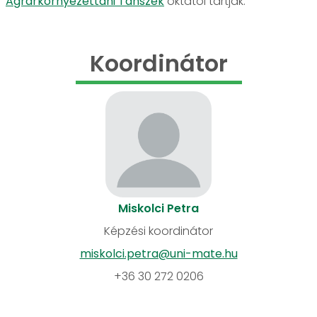
Agrárkörnyezettani Tanszék
oktatói tartják.
Koordinátor
Miskolci Petra
Képzési koordinátor
miskolci.petra@uni-mate.hu
+36 30 272 0206