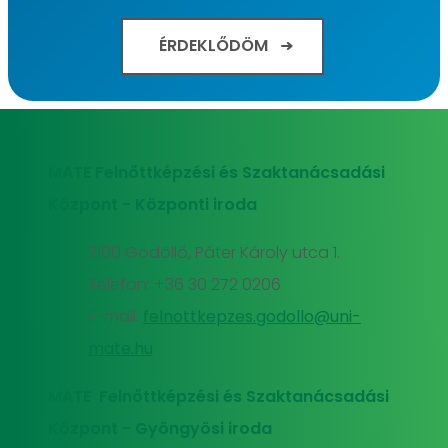
ÉRDEKLŐDÖM
MATE Felnőttképzési és Szaktanácsadási
Központ - Központi iroda
2100 Gödöllő, Páter Károly utca 1.
Telefon: +36 30 272 0206
E-mail:
felnottkepzes.godollo@uni-
mate.hu
MATE Felnőttképzési és Szaktanácsadási
Központ - Gyöngyösi iroda