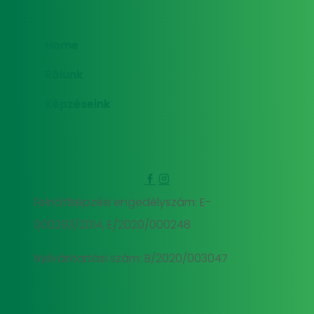
Home
Rólunk
Képzéseink
Felnőttképzési engedélyszám: E-
000293/2014, E/2020/000248
Nyilvántartási szám: B/2020/003047