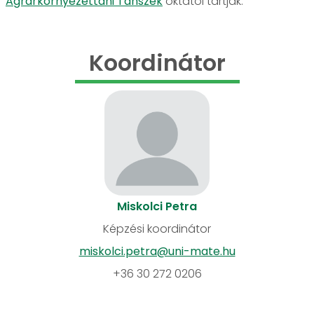
Agrárkörnyezettani Tanszék
oktatói tartják.
Koordinátor
Miskolci Petra
Képzési koordinátor
miskolci.petra@uni-mate.hu
+36 30 272 0206