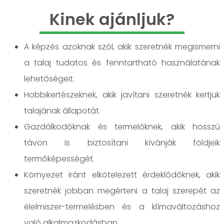
Kinek ajánljuk?
A képzés azoknak szól, akik szeretnék megismerni
a talaj tudatos és fenntartható használatának
lehetőségeit.
Hobbikertészeknek, akik javítani szeretnék kertjük
talajának állapotát.
Gazdálkodóknak és termelőknek, akik hosszú
távon is biztosítani kívánják földjeik
termőképességét.
Környezet iránt elkötelezett érdeklődőknek, akik
szeretnék jobban megérteni a talaj szerepét az
élelmiszer-termelésben és a klímaváltozáshoz
való alkalmazkodásban.