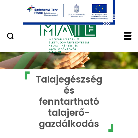
Ugrás a fő tartalomhoz
GYIK
Talajegészség és fenn
MAGYAR AGRÁR- ÉS
ÉLETTUDOMÁNYI EGYETEM
FELNŐTTKÉPZÉSI ÉS
SZAKTANÁCSADÁSI
KÖZPONT
Talajegészség
és
fenntartható
talajerő-
gazdálkodás