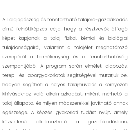
A Talajegészség és fenntartható talajerő-gazdálkodás
című felnőttképzés célja, hogy a résztvevők átfogó
képet kapjanak a talaj fizikai, kémiai és biológiai
tulajdonságairól, valamint a talajélet meghatározó
szerepéről a termékenység és a fenntarthatóság
szempontjából. A program során elméleti alapozás,
terep- és laborgyakorlatok segítségével mutatjuk be,
hogyan segítheti a helyes talajművelés a környezeti
kihívásokhoz való alkalmazkodást, miként mérhető a
talaj állapota, és milyen módszerekkel javítható annak
egészsége. A képzés gyakorlati tudást nyújt, amely
közvetlenül alkalmazható a gazdálkodásban,