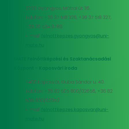
3200 Gyöngyös, Mátrai út 36.
Telefon: +36 37 518 326, +36 37 518 327,
+36 20 534 9789
E-mail:
felnottkepzes.gyongyos@uni-
mate.hu
MATE Felnőttképzési és Szaktanácsadási
Központ - Kaposvári iroda
7400 Kaposvár, Guba Sándor u. 40.
Telefon: +36 82 505 800/02656, +36 82
505 800/02652
E-mail:
felnottkepzes.kaposvar@uni-
mate.hu