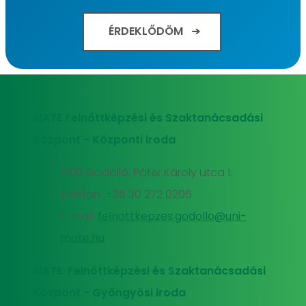
ÉRDEKLŐDÖM
MATE Felnőttképzési és Szaktanácsadási
Központ - Központi iroda
2100 Gödöllő, Páter Károly utca 1.
Telefon: +36 30 272 0206
E-mail:
felnottkepzes.godollo@uni-
mate.hu
MATE Felnőttképzési és Szaktanácsadási
Központ - Gyöngyösi iroda