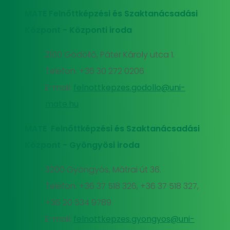
MATE Felnőttképzési és Szaktanácsadási
Központ - Központi iroda
2100 Gödöllő, Páter Károly utca 1.
Telefon: +36 30 272 0206
E-mail:
felnottkepzes.godollo@uni-
mate.hu
MATE Felnőttképzési és Szaktanácsadási
Központ - Gyöngyösi iroda
3200 Gyöngyös, Mátrai út 36.
Telefon: +36 37 518 326, +36 37 518 327,
+36 20 534 9789
E-mail:
felnottkepzes.gyongyos@uni-