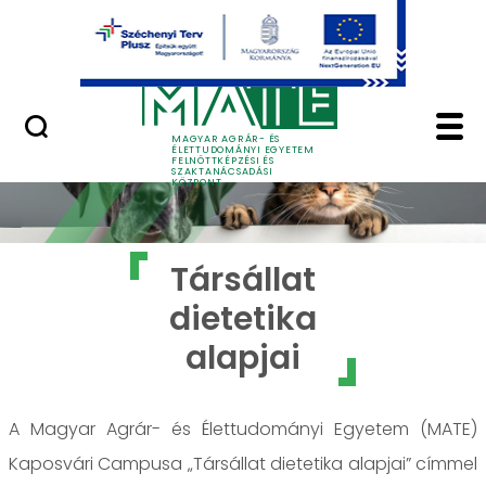
Ugrás a fő tartalomhoz
GYIK
Társállat dietetika al
MAGYAR AGRÁR- ÉS
ÉLETTUDOMÁNYI EGYETEM
FELNŐTTKÉPZÉSI ÉS
SZAKTANÁCSADÁSI
KÖZPONT
Társállat
dietetika
alapjai
A Magyar Agrár- és Élettudományi Egyetem (MATE)
Kaposvári Campusa „Társállat dietetika alapjai” címmel