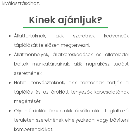
kiválasztásához.
Kinek ajánljuk?
Állattartóknak, akik szeretnék kedvencük
táplálását felelősen megtervezni.
Állatmenhelyek, állatkereskedések és állateledel
boltok munkatársainak, akik naprakész tudást
szeretnének.
Hobbi tenyésztőknek, akik fontosnak tartják a
táplálás és az öröklött tényezők kapcsolatának
megértését.
Olyan érdeklődőknek, akik társállatokkal foglalkozó
területen szeretnének elhelyezkedni vagy bővíteni
kompetenciáikat.