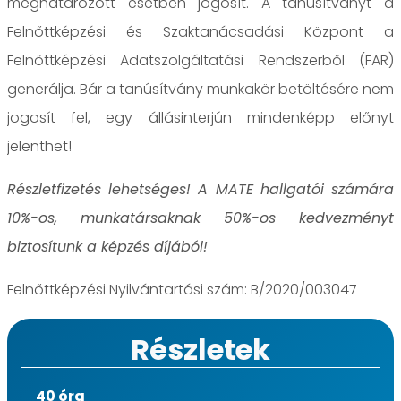
meghatározott esetben jogosít. A tanúsítványt a
Felnőttképzési és Szaktanácsadási Központ a
Felnőttképzési Adatszolgáltatási Rendszerből (FAR)
generálja. Bár a tanúsítvány munkakör betöltésére nem
jogosít fel, egy állásinterjún mindenképp előnyt
jelenthet!
Részletfizetés lehetséges! A MATE hallgatói számára
10%-os, munkatársaknak 50%-os kedvezményt
biztosítunk a képzés díjából!
Felnőttképzési Nyilvántartási szám: B/2020/003047
Részletek
40 óra