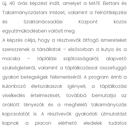
új, 40 órás képzést indít, amelyet a MATE Élettani és
Takarmányozástani Intézet, valamint a Felnőttképzési
és Szaktanácsadási Központ közös
együttműködésben valósít meg.
A képzés célja, hogy a résztvevők átfogó ismereteket
szerezzenek a társállatok – elsősorban a kutya és a
macska – táplálási sajátosságairól, alapvető
szükségleteiről, valamint a táplálkozással összefüggő
gyakori betegségek felismeréséről. A program érinti a
különböző életszakaszok igényeit, a táplálkozási
viselkedés értelmezését, továbbá bemutatja az
öröklött tényezők és a megfelelő takarmányozás
kapcsolatát is. A résztvevők gyakorlati útmutatást
kapnak a piacon elérhető eledelek tudatos