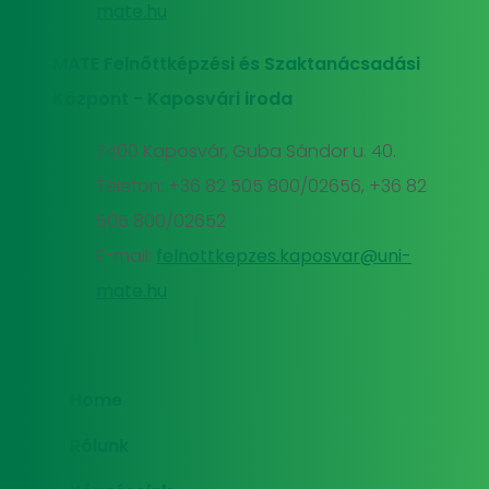
mate.hu
MATE Felnőttképzési és Szaktanácsadási
Központ - Kaposvári iroda
7400 Kaposvár, Guba Sándor u. 40.
Telefon: +36 82 505 800/02656, +36 82
505 800/02652
E-mail:
felnottkepzes.kaposvar@uni-
mate.hu
Home
Rólunk