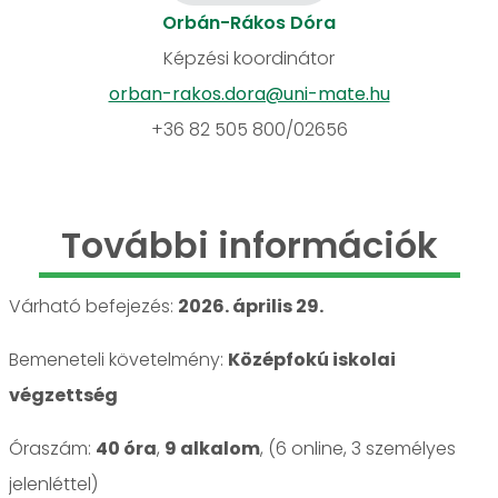
Orbán-Rákos Dóra
Képzési koordinátor
orban-rakos.dora@uni-mate.hu
+36 82 505 800/02656
További információk
Várható befejezés:
2026. április 29.
Bemeneteli követelmény:
Középfokú iskolai
végzettség
Óraszám:
40 óra
,
9 alkalom
, (6 online, 3 személyes
jelenléttel)