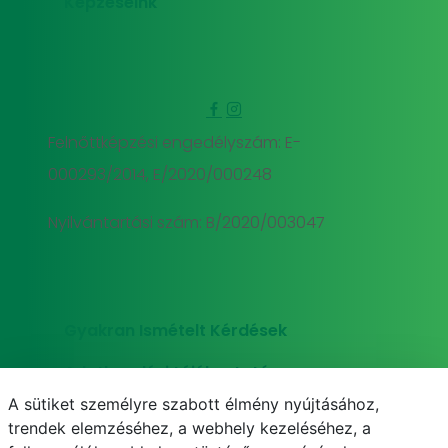
Képzéseink
Felnőttképzési engedélyszám: E-
000293/2014, E/2020/000248
Nyilvántartási szám: B/2020/003047
Gyakran Ismételt Kérdések
Adatkezelési tájékoztató
A sütiket személyre szabott élmény nyújtásához,
Süti (cookie) tájékoztató
trendek elemzéséhez, a webhely kezeléséhez, a