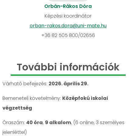
Orbán-Rákos Dóra
Képzési koordinátor
orban-rakos.dora@uni-mate.hu
+36 82 505 800/02656
További információk
Várható befejezés:
2026. április 29.
Bemeneteli követelmény:
Középfokú iskolai
végzettség
Óraszám:
40 óra
,
9 alkalom
, (6 online, 3 személyes
jelenléttel)