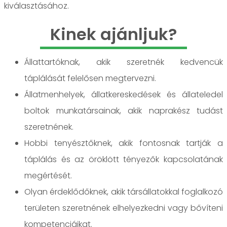
kiválasztásához.
Kinek ajánljuk?
Állattartóknak, akik szeretnék kedvencük
táplálását felelősen megtervezni.
Állatmenhelyek, állatkereskedések és állateledel
boltok munkatársainak, akik naprakész tudást
szeretnének.
Hobbi tenyésztőknek, akik fontosnak tartják a
táplálás és az öröklött tényezők kapcsolatának
megértését.
Olyan érdeklődőknek, akik társállatokkal foglalkozó
területen szeretnének elhelyezkedni vagy bővíteni
kompetenciáikat.