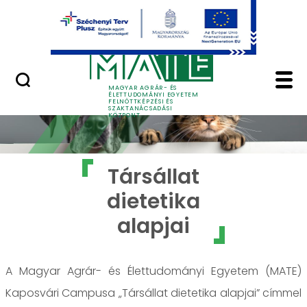
Ugrás a fő tartalomhoz
GYIK
Társállat dietetika al
MAGYAR AGRÁR- ÉS
ÉLETTUDOMÁNYI EGYETEM
FELNŐTTKÉPZÉSI ÉS
SZAKTANÁCSADÁSI
KÖZPONT
Társállat
dietetika
alapjai
A Magyar Agrár- és Élettudományi Egyetem (MATE)
Kaposvári Campusa „Társállat dietetika alapjai” címmel