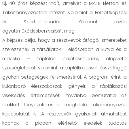
új, 40 órás képzést indít, amelyet a MATE Élettani és
Takarmányozástani Intézet, valamint a Felnőttképzési
és Szaktanácsadási Központ közös
együttműködésben valósít meg.
A képzés célja, hogy a résztvevők átfogó ismereteket
szerezzenek a társállatok – elsősorban a kutya és a
macska – táplálási sajátosságairól, alapvető
szükségleteiről, valamint a táplálkozással összefüggő
gyakori betegségek felismeréséről. A program érinti a
különböző életszakaszok igényeit, a táplálkozási
viselkedés értelmezését, továbbá bemutatja az
öröklött tényezők és a megfelelő takarmányozás
kapcsolatát is. A résztvevők gyakorlati útmutatást
kapnak a piacon elérhető eledelek tudatos