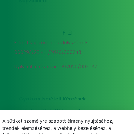
Képzéseink
Felnőttképzési engedélyszám: E-
000293/2014, E/2020/000248
Nyilvántartási szám: B/2020/003047
Gyakran Ismételt Kérdések
Adatkezelési tájékoztató
A sütiket személyre szabott élmény nyújtásához,
Süti (cookie) tájékoztató
trendek elemzéséhez, a webhely kezeléséhez, a