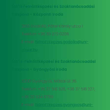
MATE Felnőttképzési és Szaktanácsadási
Központ - Központi iroda
2100 Gödöllő, Páter Károly utca 1.
Telefon: +36 30 272 0206
E-mail:
felnottkepzes.godollo@uni-
mate.hu
MATE Felnőttképzési és Szaktanácsadási
Központ - Gyöngyösi iroda
3200 Gyöngyös, Mátrai út 36.
Telefon: +36 37 518 326, +36 37 518 327,
+36 20 534 9789
E-mail:
felnottkepzes.gyongyos@uni-