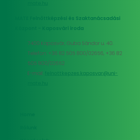
mate.hu
MATE Felnőttképzési és Szaktanácsadási
Központ - Kaposvári iroda
7400 Kaposvár, Guba Sándor u. 40.
Telefon: +36 82 505 800/02656, +36 82
505 800/02652
E-mail:
felnottkepzes.kaposvar@uni-
mate.hu
Home
Rólunk