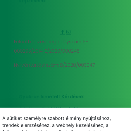
Képzéseink
Felnőttképzési engedélyszám: E-
000293/2014, E/2020/000248
Nyilvántartási szám: B/2020/003047
Gyakran Ismételt Kérdések
Adatkezelési tájékoztató
A sütiket személyre szabott élmény nyújtásához,
Süti (cookie) tájékoztató
trendek elemzéséhez, a webhely kezeléséhez, a