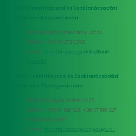
MATE Felnőttképzési és Szaktanácsadási
Központ - Központi iroda
2100 Gödöllő, Páter Károly utca 1.
Telefon: +36 30 272 0206
E-mail:
felnottkepzes.godollo@uni-
mate.hu
MATE Felnőttképzési és Szaktanácsadási
Központ - Gyöngyösi iroda
3200 Gyöngyös, Mátrai út 36.
Telefon: +36 37 518 326, +36 37 518 327,
+36 20 534 9789
E-mail:
felnottkepzes.gyongyos@uni-