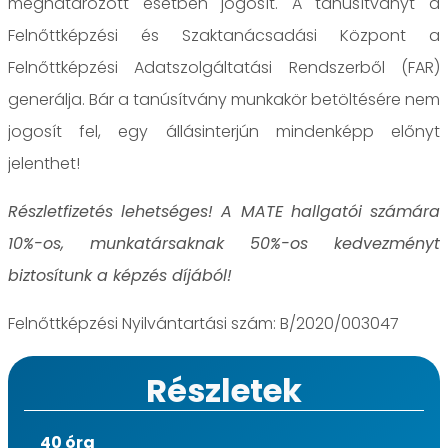
meghatározott esetben jogosít. A tanúsítványt a
Felnőttképzési és Szaktanácsadási Központ a
Felnőttképzési Adatszolgáltatási Rendszerből (FAR)
generálja. Bár a tanúsítvány munkakör betöltésére nem
jogosít fel, egy állásinterjún mindenképp előnyt
jelenthet!
Részletfizetés lehetséges! A MATE hallgatói számára
10%-os, munkatársaknak 50%-os kedvezményt
biztosítunk a képzés díjából!
Felnőttképzési Nyilvántartási szám: B/2020/003047
Részletek
40 óra