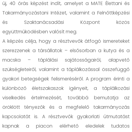
új, 40 órás képzést indít, amelyet a MATE Élettani és
Takarmányozástani Intézet, valamint a Felnőttképzési
és Szaktanácsadási Központ közös
együttműködésben valósít meg.
A képzés célja, hogy a résztvevők átfogó ismereteket
szerezzenek a társállatok – elsősorban a kutya és a
macska – táplálási sajátosságairól, alapvető
szükségleteiről, valamint a táplálkozással összefüggő
gyakori betegségek felismeréséről. A program érinti a
különböző életszakaszok igényeit, a táplálkozási
viselkedés értelmezését, továbbá bemutatja az
öröklött tényezők és a megfelelő takarmányozás
kapcsolatát is. A résztvevők gyakorlati útmutatást
kapnak a piacon elérhető eledelek tudatos