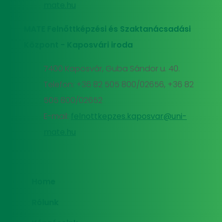
mate.hu
MATE Felnőttképzési és Szaktanácsadási
Központ - Kaposvári iroda
7400 Kaposvár, Guba Sándor u. 40.
Telefon: +36 82 505 800/02656, +36 82
505 800/02652
E-mail:
felnottkepzes.kaposvar@uni-
mate.hu
Home
Rólunk