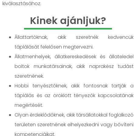
kiválasztásához.
Kinek ajánljuk?
Állattartóknak, akik szeretnék kedvencük
táplálását felelősen megtervezni.
Állatmenhelyek, állatkereskedések és állateledel
boltok munkatársainak, akik naprakész tudást
szeretnének.
Hobbi tenyésztőknek, akik fontosnak tartják a
táplálás és az öröklött tényezők kapcsolatának
megértését.
Olyan érdeklődőknek, akik társállatokkal foglalkozó
területen szeretnének elhelyezkedni vagy bővíteni
kompetenciáikat.