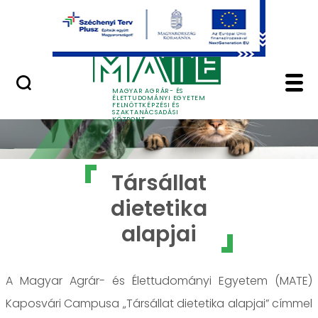
Ugrás a fő tartalomhoz
GYIK
Társállat dietetika al
MAGYAR AGRÁR- ÉS
ÉLETTUDOMÁNYI EGYETEM
FELNŐTTKÉPZÉSI ÉS
SZAKTANÁCSADÁSI
KÖZPONT
Társállat
dietetika
alapjai
A Magyar Agrár- és Élettudományi Egyetem (MATE)
Kaposvári Campusa „Társállat dietetika alapjai” címmel