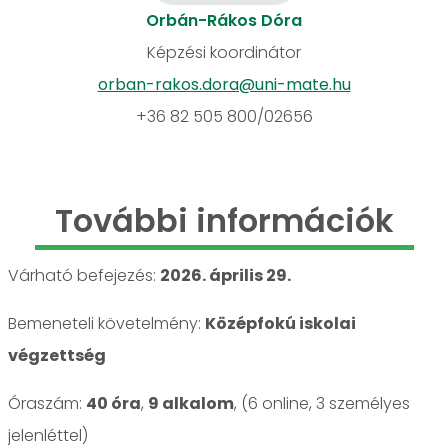
Orbán-Rákos Dóra
Képzési koordinátor
orban-rakos.dora@uni-mate.hu
+36 82 505 800/02656
További információk
Várható befejezés:
2026. április 29.
Bemeneteli követelmény:
Középfokú iskolai
végzettség
Óraszám:
40 óra
,
9 alkalom
, (6 online, 3 személyes
jelenléttel)