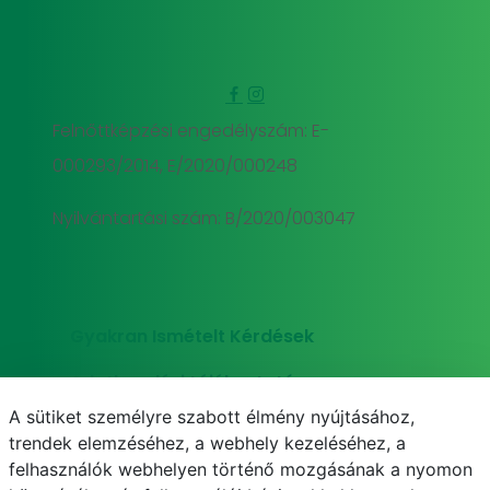
Felnőttképzési engedélyszám: E-
000293/2014, E/2020/000248
Nyilvántartási szám: B/2020/003047
Gyakran Ismételt Kérdések
Adatkezelési tájékoztató
A sütiket személyre szabott élmény nyújtásához,
Süti (cookie) tájékoztató
trendek elemzéséhez, a webhely kezeléséhez, a
felhasználók webhelyen történő mozgásának a nyomon