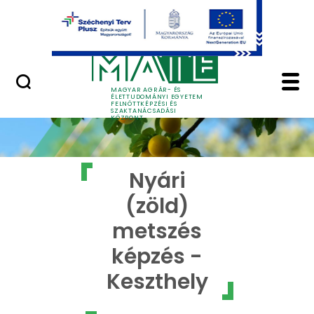
Ugrás a fő tartalomhoz
GYIK
Nyári (zöld) metszés 
MAGYAR AGRÁR- ÉS
ÉLETTUDOMÁNYI EGYETEM
FELNŐTTKÉPZÉSI ÉS
SZAKTANÁCSADÁSI
KÖZPONT
Nyári
(zöld)
metszés
képzés -
Keszthely