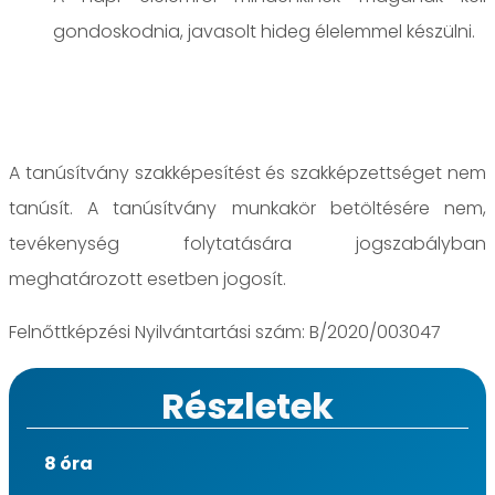
gondoskodnia, javasolt hideg élelemmel készülni.
A tanúsítvány szakképesítést és szakképzettséget nem
tanúsít. A tanúsítvány munkakör betöltésére nem,
tevékenység folytatására jogszabályban
meghatározott esetben jogosít.
Felnőttképzési Nyilvántartási szám: B/2020/003047
Részletek
8 óra