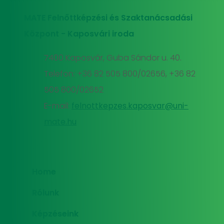
MATE Felnőttképzési és Szaktanácsadási
Központ - Kaposvári iroda
7400 Kaposvár, Guba Sándor u. 40.
Telefon: +36 82 505 800/02656, +36 82
505 800/02652
E-mail:
felnottkepzes.kaposvar@uni-
mate.hu
Home
Rólunk
Képzéseink