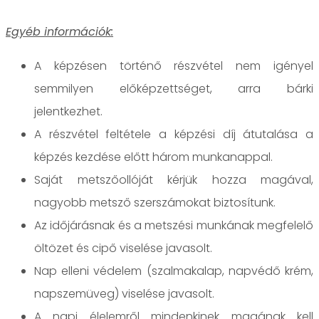
Egyéb információk:
A képzésen történő részvétel nem igényel
semmilyen előképzettséget, arra bárki
jelentkezhet.
A részvétel feltétele a képzési díj átutalása a
képzés kezdése előtt három munkanappal.
Saját metszőollóját kérjük hozza magával,
nagyobb metsző szerszámokat biztosítunk.
Az időjárásnak és a metszési munkának megfelelő
öltözet és cipő viselése javasolt.
Nap elleni védelem (szalmakalap, napvédő krém,
napszemüveg) viselése javasolt.
A napi élelemről mindenkinek magának kell