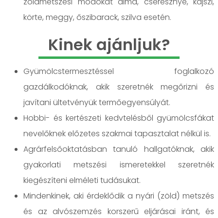
zöldmetszési módokat alma, cseresznye, kajszi,
körte, meggy, őszibarack, szilva esetén.
Kinek ajánljuk?
Gyümölcstermesztéssel foglalkozó
gazdálkodóknak, akik szeretnék megőrizni és
javítani ültetvényük termőegyensúlyát.
Hobbi- és kertészeti kedvtelésből gyümölcsfákat
nevelőknek előzetes szakmai tapasztalat nélkül is.
Agrárfelsőoktatásban tanuló hallgatóknak, akik
gyakorlati metszési ismeretekkel szeretnék
kiegészíteni elméleti tudásukat.
Mindenkinek, aki érdeklődik a nyári (zöld) metszés
és az alvószemzés korszerű eljárásai iránt, és