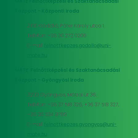
MATE Felnőttképzési és Szaktanácsadási
Központ - Központi iroda
2100 Gödöllő, Páter Károly utca 1.
Telefon: +36 30 272 0206
E-mail:
felnottkepzes.godollo@uni-
mate.hu
MATE Felnőttképzési és Szaktanácsadási
Központ - Gyöngyösi iroda
3200 Gyöngyös, Mátrai út 36.
Telefon: +36 37 518 326, +36 37 518 327,
+36 20 534 9789
E-mail:
felnottkepzes.gyongyos@uni-
mate.hu