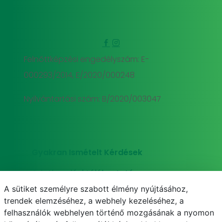
Felnőttképzési engedélyszám: E-
000293/2014, E/2020/000248
Nyilvántartási szám: B/2020/003047
Gyakran Ismételt Kérdések
Adatkezelési tájékoztató
A sütiket személyre szabott élmény nyújtásához,
Süti (cookie) tájékoztató
trendek elemzéséhez, a webhely kezeléséhez, a
felhasználók webhelyen történő mozgásának a nyomon