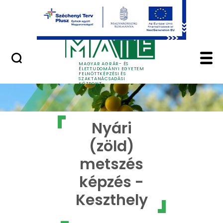
Ugrás a fő tartalomhoz
GYIK
Nyári (zöld) metszés 
MAGYAR AGRÁR- ÉS
ÉLETTUDOMÁNYI EGYETEM
FELNŐTTKÉPZÉSI ÉS
SZAKTANÁCSADÁSI
KÖZPONT
Nyári
(zöld)
metszés
képzés -
Keszthely