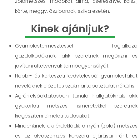
zöldmetszési módokat alma, cseresznye, kajszi,
körte, meggy, őszibarack, szilva esetén.
Kinek ajánljuk?
Gyümölcstermesztéssel foglalkozó
gazdálkodóknak, akik szeretnék megőrizni és
javítani ültetvényük termőegyensúlyát.
Hobbi- és kertészeti kedvtelésből gyümölcsfákat
nevelőknek előzetes szakmai tapasztalat nélkül is.
Agrárfelsőoktatásban tanuló hallgatóknak, akik
gyakorlati metszési ismeretekkel szeretnék
kiegészíteni elméleti tudásukat.
Mindenkinek, aki érdeklődik a nyári (zöld) metszés
és az alvószemzés korszerű eljárásai iránt, és