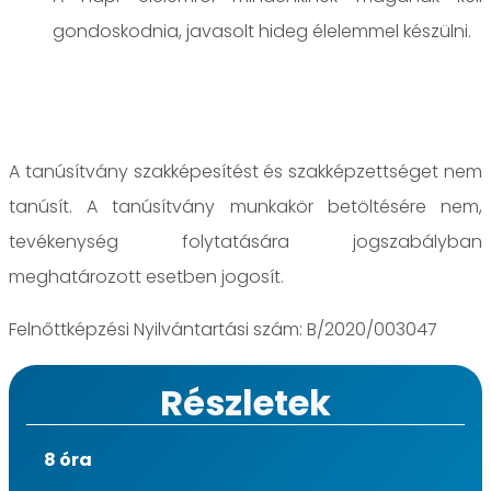
gondoskodnia, javasolt hideg élelemmel készülni.
A tanúsítvány szakképesítést és szakképzettséget nem
tanúsít. A tanúsítvány munkakör betöltésére nem,
tevékenység folytatására jogszabályban
meghatározott esetben jogosít.
Felnőttképzési Nyilvántartási szám: B/2020/003047
Részletek
8 óra