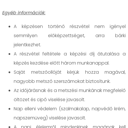
Egyéb információk:
A képzésen történő részvétel nem igényel
semmilyen előképzettséget, arra bárki
jelentkezhet.
A részvétel feltétele a képzési díj átutalása a
képzés kezdése előtt három munkanappal.
Saját metszőollóját kérjük hozza magával,
nagyobb metsző szerszámokat biztosítunk.
Az időjárásnak és a metszési munkának megfelelő
öltözet és cipő viselése javasolt.
Nap elleni védelem (szalmakalap, napvédő krém,
napszemüveg) viselése javasolt.
A napi élelemről mindenkinek magának kell