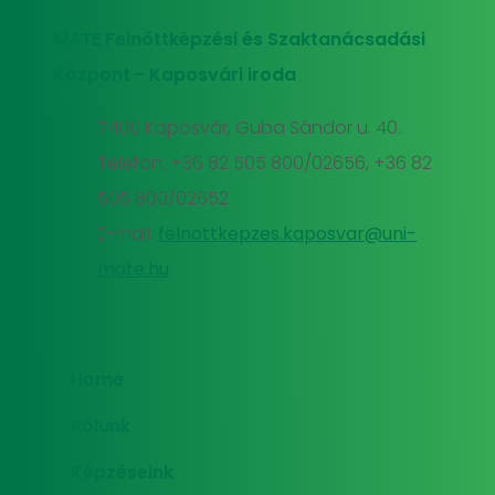
MATE Felnőttképzési és Szaktanácsadási
Központ - Kaposvári iroda
7400 Kaposvár, Guba Sándor u. 40.
Telefon: +36 82 505 800/02656, +36 82
505 800/02652
E-mail:
felnottkepzes.kaposvar@uni-
mate.hu
Home
Rólunk
Képzéseink