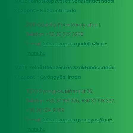
MATE Felnőttképzési és Szaktanácsadási
Központ - Központi iroda
2100 Gödöllő, Páter Károly utca 1.
Telefon: +36 30 272 0206
E-mail:
felnottkepzes.godollo@uni-
mate.hu
MATE Felnőttképzési és Szaktanácsadási
Központ - Gyöngyösi iroda
3200 Gyöngyös, Mátrai út 36.
Telefon: +36 37 518 326, +36 37 518 327,
+36 20 534 9789
E-mail:
felnottkepzes.gyongyos@uni-
mate.hu