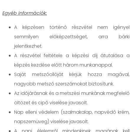
Egyéb információk:
A képzésen történő részvétel nem igényel
semmilyen előképzettséget, arra bárki
jelentkezhet.
A részvétel feltétele a képzési díj átutalása a
képzés kezdése előtt három munkanappal.
Saját metszőollóját kérjük hozza magával,
nagyobb metsző szerszámokat biztosítunk.
Az időjárásnak és a metszési munkának megfelelő
öltözet és cipő viselése javasolt.
Nap elleni védelem (szalmakalap, napvédő krém,
napszemüveg) viselése javasolt.
A napi élelemről mindenkinek magának kell