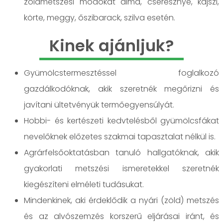
zöldmetszési módokat alma, cseresznye, kajszi,
körte, meggy, őszibarack, szilva esetén.
Kinek ajánljuk?
Gyümölcstermesztéssel foglalkozó
gazdálkodóknak, akik szeretnék megőrizni és
javítani ültetvényük termőegyensúlyát.
Hobbi- és kertészeti kedvtelésből gyümölcsfákat
nevelőknek előzetes szakmai tapasztalat nélkül is.
Agrárfelsőoktatásban tanuló hallgatóknak, akik
gyakorlati metszési ismeretekkel szeretnék
kiegészíteni elméleti tudásukat.
Mindenkinek, aki érdeklődik a nyári (zöld) metszés
és az alvószemzés korszerű eljárásai iránt, és