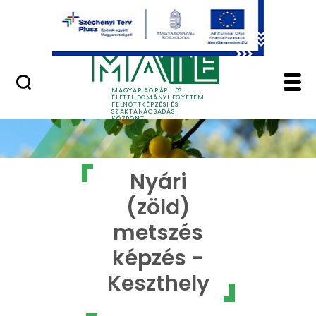
Ugrás a fő tartalomhoz
GYIK
Nyári (zöld) metszés 
MAGYAR AGRÁR- ÉS
ÉLETTUDOMÁNYI EGYETEM
FELNŐTTKÉPZÉSI ÉS
SZAKTANÁCSADÁSI
KÖZPONT
Nyári
(zöld)
metszés
képzés -
Keszthely