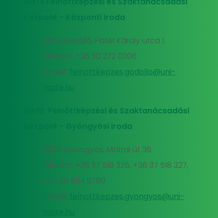
MATE Felnőttképzési és Szaktanácsadási
Központ - Központi iroda
2100 Gödöllő, Páter Károly utca 1.
Telefon: +36 30 272 0206
E-mail:
felnottkepzes.godollo@uni-
mate.hu
MATE Felnőttképzési és Szaktanácsadási
Központ - Gyöngyösi iroda
3200 Gyöngyös, Mátrai út 36.
Telefon: +36 37 518 326, +36 37 518 327,
+36 20 534 9789
E-mail:
felnottkepzes.gyongyos@uni-
mate.hu