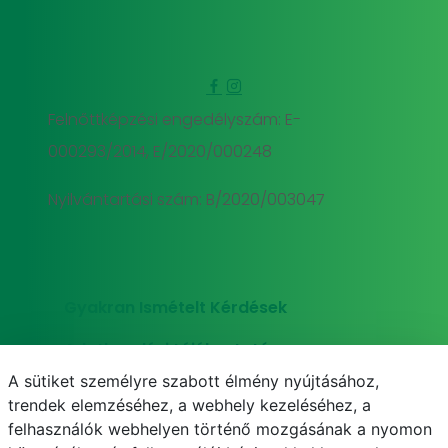
Felnőttképzési engedélyszám: E-
000293/2014, E/2020/000248
Nyilvántartási szám: B/2020/003047
Gyakran Ismételt Kérdések
Adatkezelési tájékoztató
A sütiket személyre szabott élmény nyújtásához,
Süti (cookie) tájékoztató
trendek elemzéséhez, a webhely kezeléséhez, a
felhasználók webhelyen történő mozgásának a nyomon