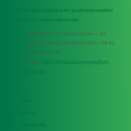
MATE Felnőttképzési és Szaktanácsadási
Központ - Kaposvári iroda
7400 Kaposvár, Guba Sándor u. 40.
Telefon: +36 82 505 800/02656, +36 82
505 800/02652
E-mail:
felnottkepzes.kaposvar@uni-
mate.hu
Home
Rólunk
Képzéseink