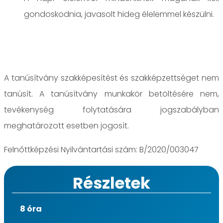
gondoskodnia, javasolt hideg élelemmel készülni.
A tanúsítvány szakképesítést és szakképzettséget nem
tanúsít. A tanúsítvány munkakör betöltésére nem,
tevékenység folytatására jogszabályban
meghatározott esetben jogosít.
Felnőttképzési Nyilvántartási szám: B/2020/003047
Részletek
8 óra