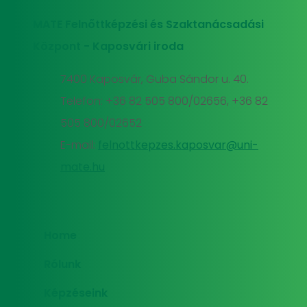
MATE Felnőttképzési és Szaktanácsadási
Központ - Kaposvári iroda
7400 Kaposvár, Guba Sándor u. 40.
Telefon: +36 82 505 800/02656, +36 82
505 800/02652
E-mail:
felnottkepzes.kaposvar@uni-
mate.hu
Home
Rólunk
Képzéseink