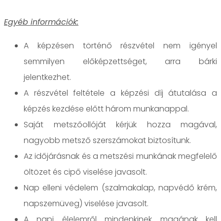
Egyéb információk:
A képzésen történő részvétel nem igényel
semmilyen előképzettséget, arra bárki
jelentkezhet.
A részvétel feltétele a képzési díj átutalása a
képzés kezdése előtt három munkanappal.
Saját metszőollóját kérjük hozza magával,
nagyobb metsző szerszámokat biztosítunk.
Az időjárásnak és a metszési munkának megfelelő
öltözet és cipő viselése javasolt.
Nap elleni védelem (szalmakalap, napvédő krém,
napszemüveg) viselése javasolt.
A napi élelemről mindenkinek magának kell