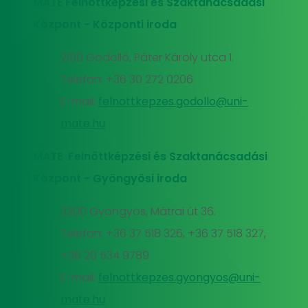
MATE Felnőttképzési és Szaktanácsadási
Központ - Központi iroda
2100 Gödöllő, Páter Károly utca 1.
Telefon: +36 30 272 0206
E-mail:
felnottkepzes.godollo@uni-
mate.hu
MATE Felnőttképzési és Szaktanácsadási
Központ - Gyöngyösi iroda
3200 Gyöngyös, Mátrai út 36.
Telefon: +36 37 518 326, +36 37 518 327,
+36 20 534 9789
E-mail:
felnottkepzes.gyongyos@uni-
mate.hu