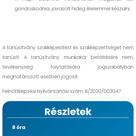
gondoskodnia, javasolt hideg élelemmel készülni.
A tanúsítvány szakképesítést és szakképzettséget nem
tanúsít. A tanúsítvány munkakör betöltésére nem,
tevékenység folytatására jogszabályban
meghatározott esetben jogosít.
Felnőttképzési Nyilvántartási szám: B/2020/003047
Részletek
8 óra