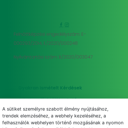
Felnőttképzési engedélyszám: E-
000293/2014, E/2020/000248
Nyilvántartási szám: B/2020/003047
Gyakran Ismételt Kérdések
Adatkezelési tájékoztató
A sütiket személyre szabott élmény nyújtásához,
Süti (cookie) tájékoztató
trendek elemzéséhez, a webhely kezeléséhez, a
felhasználók webhelyen történő mozgásának a nyomon