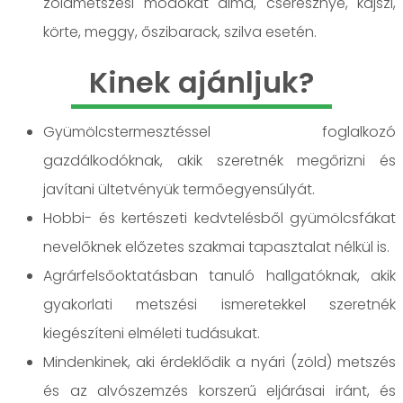
zöldmetszési módokat alma, cseresznye, kajszi,
körte, meggy, őszibarack, szilva esetén.
Kinek ajánljuk?
Gyümölcstermesztéssel foglalkozó
gazdálkodóknak, akik szeretnék megőrizni és
javítani ültetvényük termőegyensúlyát.
Hobbi- és kertészeti kedvtelésből gyümölcsfákat
nevelőknek előzetes szakmai tapasztalat nélkül is.
Agrárfelsőoktatásban tanuló hallgatóknak, akik
gyakorlati metszési ismeretekkel szeretnék
kiegészíteni elméleti tudásukat.
Mindenkinek, aki érdeklődik a nyári (zöld) metszés
és az alvószemzés korszerű eljárásai iránt, és