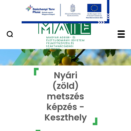
Ugrás a fő tartalomhoz
GYIK
Nyári (zöld) metszés 
MAGYAR AGRÁR- ÉS
ÉLETTUDOMÁNYI EGYETEM
FELNŐTTKÉPZÉSI ÉS
SZAKTANÁCSADÁSI
KÖZPONT
Nyári
(zöld)
metszés
képzés -
Keszthely