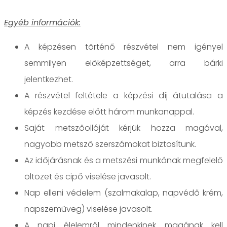
Egyéb információk:
A képzésen történő részvétel nem igényel
semmilyen előképzettséget, arra bárki
jelentkezhet.
A részvétel feltétele a képzési díj átutalása a
képzés kezdése előtt három munkanappal.
Saját metszőollóját kérjük hozza magával,
nagyobb metsző szerszámokat biztosítunk.
Az időjárásnak és a metszési munkának megfelelő
öltözet és cipő viselése javasolt.
Nap elleni védelem (szalmakalap, napvédő krém,
napszemüveg) viselése javasolt.
A napi élelemről mindenkinek magának kell