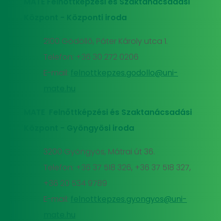
MATE Felnőttképzési és Szaktanácsadási
Központ - Központi iroda
2100 Gödöllő, Páter Károly utca 1.
Telefon: +36 30 272 0206
E-mail:
felnottkepzes.godollo@uni-
mate.hu
MATE Felnőttképzési és Szaktanácsadási
Központ - Gyöngyösi iroda
3200 Gyöngyös, Mátrai út 36.
Telefon: +36 37 518 326, +36 37 518 327,
+36 20 534 9789
E-mail:
felnottkepzes.gyongyos@uni-
mate.hu