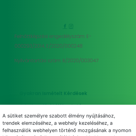
Felnőttképzési engedélyszám: E-
000293/2014, E/2020/000248
Nyilvántartási szám: B/2020/003047
Gyakran Ismételt Kérdések
Adatkezelési tájékoztató
A sütiket személyre szabott élmény nyújtásához,
Süti (cookie) tájékoztató
trendek elemzéséhez, a webhely kezeléséhez, a
felhasználók webhelyen történő mozgásának a nyomon