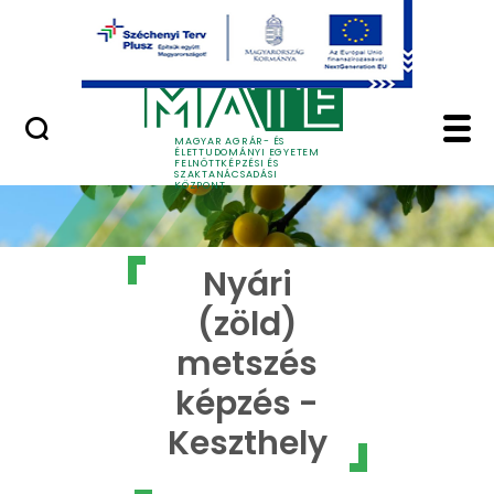
Ugrás a fő tartalomhoz
GYIK
Nyári (zöld) metszés 
MAGYAR AGRÁR- ÉS
ÉLETTUDOMÁNYI EGYETEM
FELNŐTTKÉPZÉSI ÉS
SZAKTANÁCSADÁSI
KÖZPONT
Nyári
(zöld)
metszés
képzés -
Keszthely