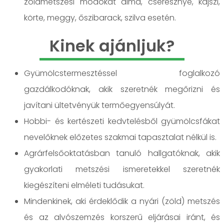
zöldmetszési módokat alma, cseresznye, kajszi,
körte, meggy, őszibarack, szilva esetén.
Kinek ajánljuk?
Gyümölcstermesztéssel foglalkozó
gazdálkodóknak, akik szeretnék megőrizni és
javítani ültetvényük termőegyensúlyát.
Hobbi- és kertészeti kedvtelésből gyümölcsfákat
nevelőknek előzetes szakmai tapasztalat nélkül is.
Agrárfelsőoktatásban tanuló hallgatóknak, akik
gyakorlati metszési ismeretekkel szeretnék
kiegészíteni elméleti tudásukat.
Mindenkinek, aki érdeklődik a nyári (zöld) metszés
és az alvószemzés korszerű eljárásai iránt, és