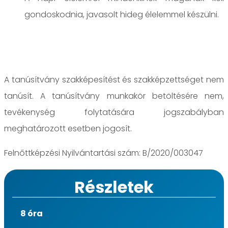
gondoskodnia, javasolt hideg élelemmel készülni.
A tanúsítvány szakképesítést és szakképzettséget nem
tanúsít. A tanúsítvány munkakör betöltésére nem,
tevékenység folytatására jogszabályban
meghatározott esetben jogosít.
Felnőttképzési Nyilvántartási szám: B/2020/003047
Részletek
8 óra