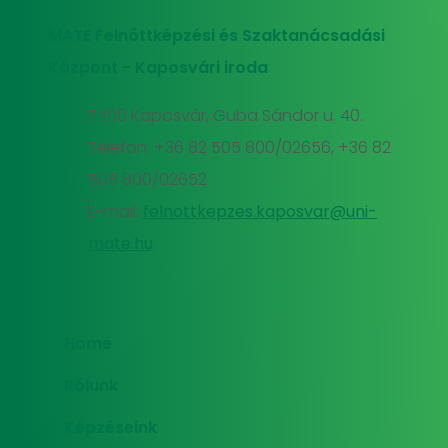
MATE Felnőttképzési és Szaktanácsadási
Központ - Kaposvári iroda
7400 Kaposvár, Guba Sándor u. 40.
Telefon: +36 82 505 800/02656, +36 82
505 800/02652
E-mail:
felnottkepzes.kaposvar@uni-
mate.hu
Home
Rólunk
Képzéseink