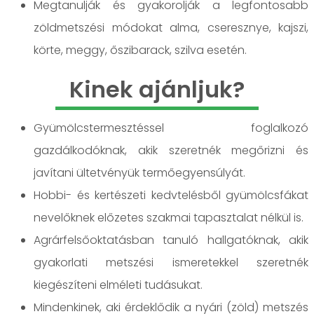
Megtanulják és gyakorolják a legfontosabb
zöldmetszési módokat alma, cseresznye, kajszi,
körte, meggy, őszibarack, szilva esetén.
Kinek ajánljuk?
Gyümölcstermesztéssel foglalkozó
gazdálkodóknak, akik szeretnék megőrizni és
javítani ültetvényük termőegyensúlyát.
Hobbi- és kertészeti kedvtelésből gyümölcsfákat
nevelőknek előzetes szakmai tapasztalat nélkül is.
Agrárfelsőoktatásban tanuló hallgatóknak, akik
gyakorlati metszési ismeretekkel szeretnék
kiegészíteni elméleti tudásukat.
Mindenkinek, aki érdeklődik a nyári (zöld) metszés