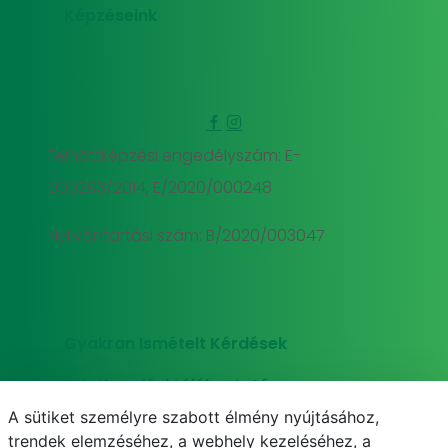
Képzéseink
Felnőttképzési engedélyszám: E-
000293/2014, E/2020/000248
Nyilvántartási szám: B/2020/003047
Gyakran Ismételt Kérdések
Adatkezelési tájékoztató
A sütiket személyre szabott élmény nyújtásához,
Süti (cookie) tájékoztató
trendek elemzéséhez, a webhely kezeléséhez, a