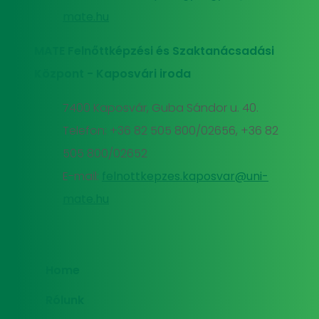
mate.hu
MATE Felnőttképzési és Szaktanácsadási
Központ - Kaposvári iroda
7400 Kaposvár, Guba Sándor u. 40.
Telefon: +36 82 505 800/02656, +36 82
505 800/02652
E-mail:
felnottkepzes.kaposvar@uni-
mate.hu
Home
Rólunk