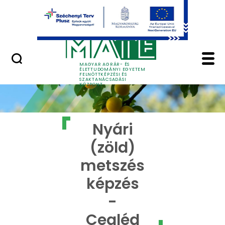
Ugrás a fő tartalomhoz
GYIK
Nyári (zöld) metszés 
MAGYAR AGRÁR- ÉS
ÉLETTUDOMÁNYI EGYETEM
FELNŐTTKÉPZÉSI ÉS
SZAKTANÁCSADÁSI
KÖZPONT
Nyári
(zöld)
metszés
képzés
-
Cegléd