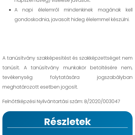
napszemüveg) viselése javasolt.
A napi élelemről mindenkinek magának kell
gondoskodnia, javasolt hideg élelemmel készülni.
A tanúsítvány szakképesítést és szakképzettséget nem
tanúsít. A tanúsítvány munkakör betöltésére nem,
tevékenység folytatására jogszabályban
meghatározott esetben jogosít.
Felnőttképzési Nyilvántartási szám: B/2020/003047
Részletek