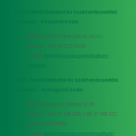
MATE Felnőttképzési és Szaktanácsadási
Központ - Központi iroda
2100 Gödöllő, Páter Károly utca 1.
Telefon: +36 30 272 0206
E-mail:
felnottkepzes.godollo@uni-
mate.hu
MATE Felnőttképzési és Szaktanácsadási
Központ - Gyöngyösi iroda
3200 Gyöngyös, Mátrai út 36.
Telefon: +36 37 518 326, +36 37 518 327,
+36 20 534 9789
E-mail:
felnottkepzes.gyongyos@uni-