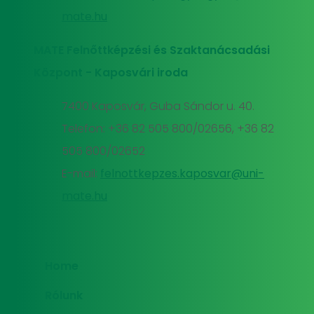
mate.hu
MATE Felnőttképzési és Szaktanácsadási
Központ - Kaposvári iroda
7400 Kaposvár, Guba Sándor u. 40.
Telefon: +36 82 505 800/02656, +36 82
505 800/02652
E-mail:
felnottkepzes.kaposvar@uni-
mate.hu
Home
Rólunk