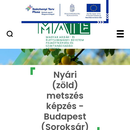
Ugrás a fő tartalomhoz
GYIK
Nyári (zöld) metszés 
MAGYAR AGRÁR- ÉS
ÉLETTUDOMÁNYI EGYETEM
FELNŐTTKÉPZÉSI ÉS
SZAKTANÁCSADÁSI
KÖZPONT
Nyári
(zöld)
metszés
képzés -
Budapest
(Soroksár)