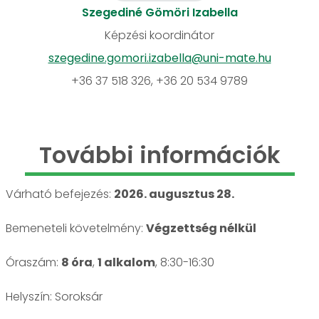
Szegediné Gömöri Izabella
Képzési koordinátor
szegedine.gomori.izabella@uni-mate.hu
+36 37 518 326, +36 20 534 9789
További információk
Várható befejezés:
2026. augusztus 28.
Bemeneteli követelmény:
Végzettség nélkül
Óraszám:
8 óra
,
1 alkalom
, 8:30-16:30
Helyszín: Soroksár