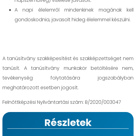
napszemüveg) viselése javasolt.
A napi élelemről mindenkinek magának kell
gondoskodnia, javasolt hideg élelemmel készülni.
A tanúsítvány szakképesítést és szakképzettséget nem
tanúsít. A tanúsítvány munkakör betöltésére nem,
tevékenység folytatására jogszabályban
meghatározott esetben jogosít.
Felnőttképzési Nyilvántartási szám: B/2020/003047
Részletek