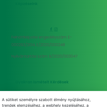
Képzéseink
Felnőttképzési engedélyszám: E-
000293/2014, E/2020/000248
Nyilvántartási szám: B/2020/003047
Gyakran Ismételt Kérdések
Adatkezelési tájékoztató
A sütiket személyre szabott élmény nyújtásához,
Süti (cookie) tájékoztató
trendek elemzéséhez, a webhely kezeléséhez, a