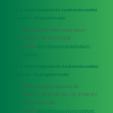
MATE Felnőttképzési és Szaktanácsadási
Központ - Központi iroda
2100 Gödöllő, Páter Károly utca 1.
Telefon: +36 30 272 0206
E-mail:
felnottkepzes.godollo@uni-
mate.hu
MATE Felnőttképzési és Szaktanácsadási
Központ - Gyöngyösi iroda
3200 Gyöngyös, Mátrai út 36.
Telefon: +36 37 518 326, +36 37 518 327,
+36 20 534 9789
E-mail:
felnottkepzes.gyongyos@uni-