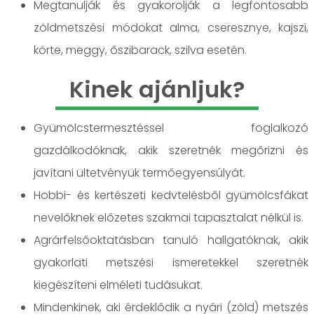
Megtanulják és gyakorolják a legfontosabb
zöldmetszési módokat alma, cseresznye, kajszi,
körte, meggy, őszibarack, szilva esetén.
Kinek ajánljuk?
Gyümölcstermesztéssel foglalkozó
gazdálkodóknak, akik szeretnék megőrizni és
javítani ültetvényük termőegyensúlyát.
Hobbi- és kertészeti kedvtelésből gyümölcsfákat
nevelőknek előzetes szakmai tapasztalat nélkül is.
Agrárfelsőoktatásban tanuló hallgatóknak, akik
gyakorlati metszési ismeretekkel szeretnék
kiegészíteni elméleti tudásukat.
Mindenkinek, aki érdeklődik a nyári (zöld) metszés