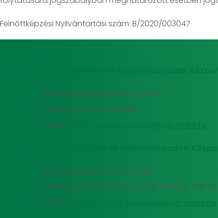
folytatására jogszabályban meghatározott esetben jogo
Felnőttképzési Nyilvántartási szám: B/2020/003047
MATE Felnőttképzési és Szaktanácsadási Közpon
2100 Gödöllő, Páter Károly utca 1.
Telefon: +36 30 272 0206
E-mail:
felnottkepzes.godollo@uni-mate.hu
MATE Felnőttképzési és Szaktanácsadási Közpo
3200 Gyöngyös, Mátrai út 36.
Telefon: +36 37 518 326, +36 37 518 327, +36 2
E-mail:
felnottkepzes.gyongyos@uni-mate.hu