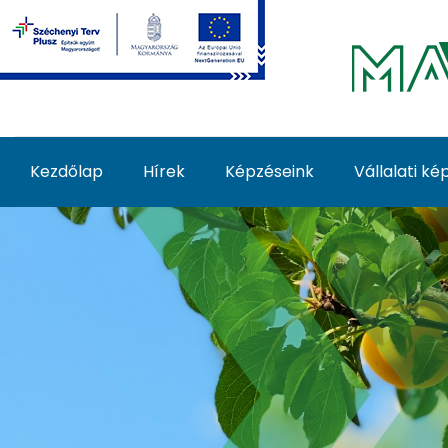
Ugrás a fő tartalomhoz
Kezdőlap
Hírek
Képzéseink
Vállalati k
Nyári (zöld) metszés 