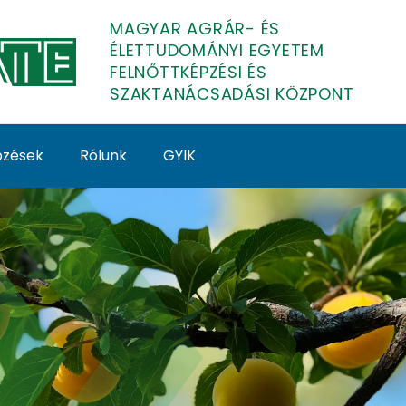
MAGYAR AGRÁR- ÉS
ÉLETTUDOMÁNYI EGYETEM
FELNŐTTKÉPZÉSI ÉS
SZAKTANÁCSADÁSI KÖZPONT
épzések
Rólunk
GYIK
képzés - Budapest (So