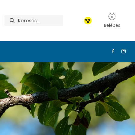
Belépés
roksár) - MATE Felnőt