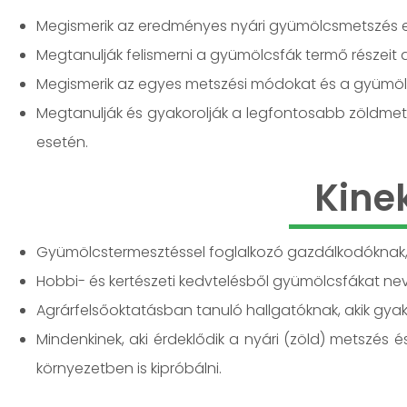
Megismerik az eredményes nyári gyümölcsmetszés es
Megtanulják felismerni a gyümölcsfák termő részeit
Megismerik az egyes metszési módokat és a gyümölc
Megtanulják és gyakorolják a legfontosabb zöldmetsz
esetén.
Kine
Gyümölcstermesztéssel foglalkozó gazdálkodóknak, a
Hobbi- és kertészeti kedvtelésből gyümölcsfákat neve
Agrárfelsőoktatásban tanuló hallgatóknak, akik gyako
Mindenkinek, aki érdeklődik a nyári (zöld) metszés é
környezetben is kipróbálni.