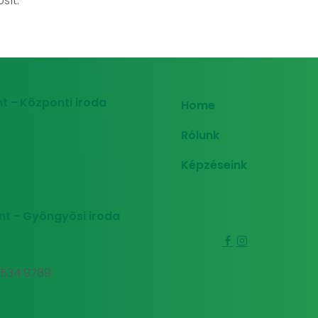
sít.
t - Központi iroda
Home
Rólunk
Képzéseink
nt - Gyöngyösi iroda
0 534 9789