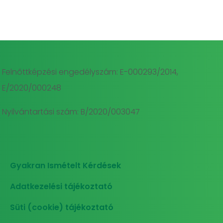
Felnőttképzési engedélyszám: E-000293/2014,
E/2020/000248
Nyilvántartási szám: B/2020/003047
Gyakran Ismételt Kérdések
Adatkezelési tájékoztató
Süti (cookie) tájékoztató