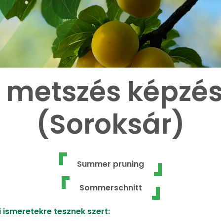
) metszés képzé
(Soroksár)
Summer pruning
Sommerschnitt
 ismeretekre tesznek szert: