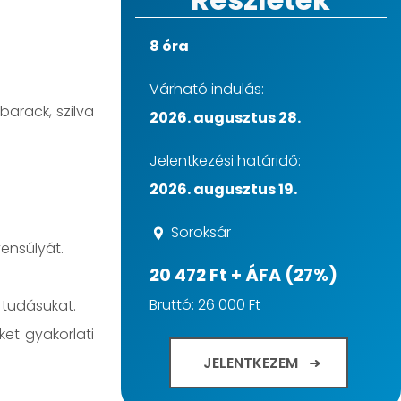
8 óra
Várható indulás:
barack, szilva
2026. augusztus 28.
Jelentkezési határidő:
2026. augusztus 19.
Soroksár
ensúlyát.
20 472 Ft + ÁFA (27%)
Bruttó: 26 000 Ft
i tudásukat.
ket gyakorlati
JELENTKEZEM