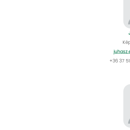
Kép
juhasz
+36 37 5