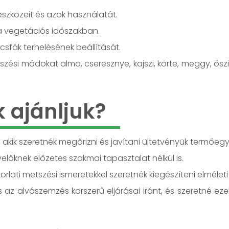
zközeit és azok használatát.
 a vegetációs időszakban.
sfák terhelésének beállítását.
ési módokat alma, cseresznye, kajszi, körte, meggy, őszi
k ajánljuk?
kik szeretnék megőrizni és javítani ültetvényük termőegy
lőknek előzetes szakmai tapasztalat nélkül is.
rlati metszési ismeretekkel szeretnék kiegészíteni elmélet
s az alvószemzés korszerű eljárásai iránt, és szeretné eze