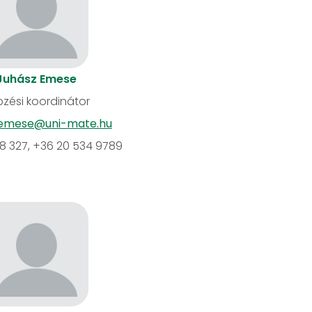
Juhász Emese
zési koordinátor
.emese@uni-mate.hu
18 327, +36 20 534 9789