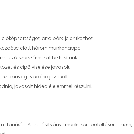
lőképzettséget, arra bárki jelentkezhet.
zés kezdése előtt három munkanappal.
metsző szerszámokat biztosítunk.
özet és cipő viselése javasolt.
pszemüveg) viselése javasolt.
nia, javasolt hideg élelemmel készülni.
em tanúsít. A tanúsítvány munkakör betöltésére nem,