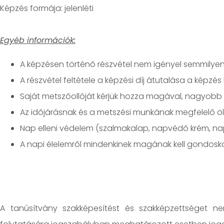
jelenléti
Egyéb információk:
A képzésen történő részvétel nem igényel semmilyen e
A részvétel feltétele a képzési díj átutalása a kép
Saját metszőollóját kérjük hozza magával, nagyobb 
Az időjárásnak és a metszési munkának megfelelő ölt
Nap elleni védelem (szalmakalap, napvédő krém, na
A napi élelemről mindenkinek magának kell gondoskod
A tanúsítvány szakképesítést és szakképzettséget n