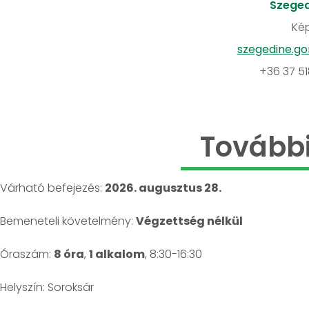
Szeged
Kép
szegedine.go
+36 37 5
További
Várható befejezés:
2026. augusztus 28.
Bemeneteli követelmény:
Végzettség nélkül
Óraszám:
8 óra
,
1 alkalom
, 8:30-16:30
Helyszín: Soroksár