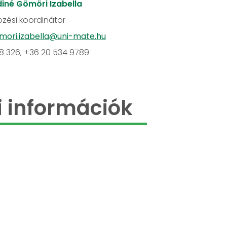
iné Gömöri Izabella
zési koordinátor
mori.izabella@uni-mate.hu
18 326, +36 20 534 9789
 információk