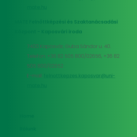
mate.hu
MATE Felnőttképzési és Szaktanácsadási
Központ - Kaposvári iroda
7400 Kaposvár, Guba Sándor u. 40.
Telefon: +36 82 505 800/02656, +36 82
505 800/02652
E-mail:
felnottkepzes.kaposvar@uni-
mate.hu
Home
Rólunk