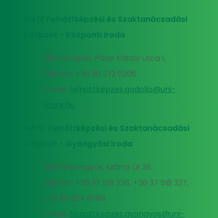
MATE Felnőttképzési és Szaktanácsadási
Központ - Központi iroda
2100 Gödöllő, Páter Károly utca 1.
Telefon: +36 30 272 0206
E-mail:
felnottkepzes.godollo@uni-
mate.hu
MATE Felnőttképzési és Szaktanácsadási
Központ - Gyöngyösi iroda
3200 Gyöngyös, Mátrai út 36.
Telefon: +36 37 518 326, +36 37 518 327,
+36 20 534 9789
E-mail:
felnottkepzes.gyongyos@uni-