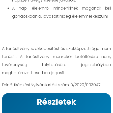
napszemüveg) viselése javasolt.
A napi élelemről mindenkinek magának kell
gondoskodnia, javasolt hideg élelemmel készülni.
A tanúsítvány szakképesítést és szakképzettséget nem
tanúsít. A tanúsítvány munkakör betöltésére nem,
tevékenység folytatására jogszabályban
meghatározott esetben jogosít.
Felnőttképzési Nyilvántartási szám: B/2020/003047
Részletek