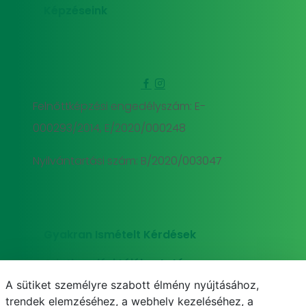
Képzéseink
Felnőttképzési engedélyszám: E-
000293/2014, E/2020/000248
Nyilvántartási szám: B/2020/003047
Gyakran Ismételt Kérdések
Adatkezelési tájékoztató
A sütiket személyre szabott élmény nyújtásához,
Süti (cookie) tájékoztató
trendek elemzéséhez, a webhely kezeléséhez, a