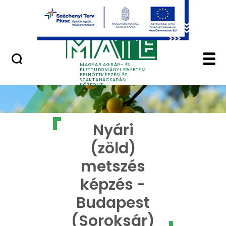
Ugrás a fő tartalomhoz
GYIK
Nyári (zöld) metszés 
MAGYAR AGRÁR- ÉS
ÉLETTUDOMÁNYI EGYETEM
FELNŐTTKÉPZÉSI ÉS
SZAKTANÁCSADÁSI
KÖZPONT
Nyári
(zöld)
metszés
képzés -
Budapest
(Soroksár)