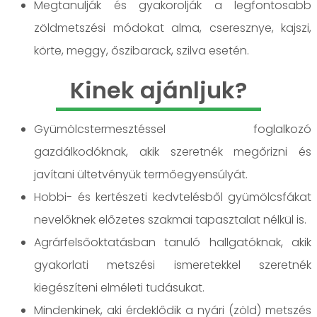
Megtanulják és gyakorolják a legfontosabb
zöldmetszési módokat alma, cseresznye, kajszi,
körte, meggy, őszibarack, szilva esetén.
Kinek ajánljuk?
Gyümölcstermesztéssel foglalkozó
gazdálkodóknak, akik szeretnék megőrizni és
javítani ültetvényük termőegyensúlyát.
Hobbi- és kertészeti kedvtelésből gyümölcsfákat
nevelőknek előzetes szakmai tapasztalat nélkül is.
Agrárfelsőoktatásban tanuló hallgatóknak, akik
gyakorlati metszési ismeretekkel szeretnék
kiegészíteni elméleti tudásukat.
Mindenkinek, aki érdeklődik a nyári (zöld) metszés