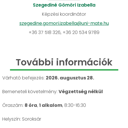
Szegediné Gömöri Izabella
Képzési koordinátor
szegedine.gomori.izabella@uni-mate.hu
+36 37 518 326, +36 20 534 9789
További információk
Várható befejezés:
2026. augusztus 28.
Bemeneteli követelmény:
Végzettség nélkül
Óraszám:
8 óra
,
1 alkalom
, 8:30-16:30
Helyszín: Soroksár