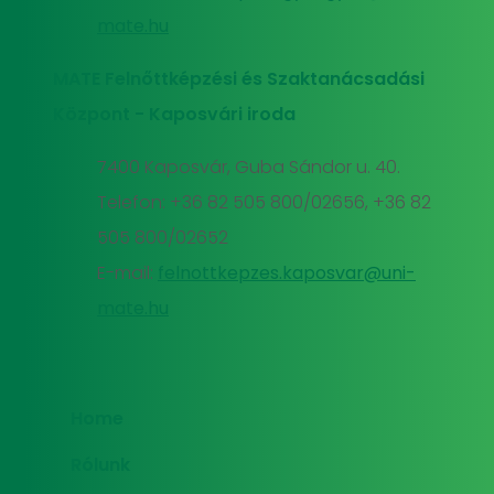
mate.hu
MATE Felnőttképzési és Szaktanácsadási
Központ - Kaposvári iroda
7400 Kaposvár, Guba Sándor u. 40.
Telefon: +36 82 505 800/02656, +36 82
505 800/02652
E-mail:
felnottkepzes.kaposvar@uni-
mate.hu
Home
Rólunk