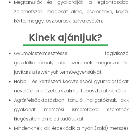
Megtanulják és gyakorolják a legfontosabb
zöldmetszési módokat alma, cseresznye, kajszi,
körte, meggy, őszibarack, szilva esetén.
Kinek ajánljuk?
Gyümölcstermesztéssel foglalkozó
gazdálkodóknak, akik szeretnék megőrizni és
javítani ültetvényük termőegyensúlyát.
Hobbi- és kertészeti kedvtelésből gyümölcsfákat
nevelőknek előzetes szakmai tapasztalat nélkül is.
Agrárfelsőoktatásban tanuló hallgatóknak, akik
gyakorlati metszési ismeretekkel szeretnék
kiegészíteni elméleti tudásukat.
Mindenkinek, aki érdeklődik a nyári (zöld) metszés