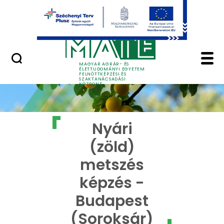
Ugrás a fő tartalomhoz
GYIK
Nyári (zöld) metszés 
MAGYAR AGRÁR- ÉS
ÉLETTUDOMÁNYI EGYETEM
FELNŐTTKÉPZÉSI ÉS
SZAKTANÁCSADÁSI
KÖZPONT
Nyári
(zöld)
metszés
képzés -
Budapest
(Soroksár)