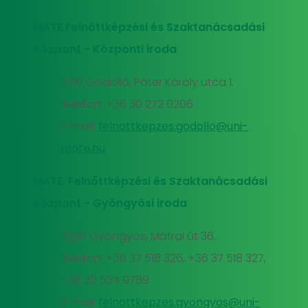
MATE Felnőttképzési és Szaktanácsadási
Központ - Központi iroda
2100 Gödöllő, Páter Károly utca 1.
Telefon: +36 30 272 0206
E-mail:
felnottkepzes.godollo@uni-
mate.hu
MATE Felnőttképzési és Szaktanácsadási
Központ - Gyöngyösi iroda
3200 Gyöngyös, Mátrai út 36.
Telefon: +36 37 518 326, +36 37 518 327,
+36 20 534 9789
E-mail:
felnottkepzes.gyongyos@uni-