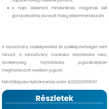
napszemüveg) viselése javasolt.
A napi élelemről mindenkinek magának kell
gondoskodnia, javasolt hideg élelemmel készülni.
A tanúsítvány szakképesítést és szakképzettséget nem
tanúsít. A tanúsítvány munkakör betöltésére nem,
tevékenység folytatására jogszabályban
meghatározott esetben jogosít.
Felnőttképzési Nyilvántartási szám: B/2020/003047
Részletek