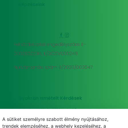
Képzéseink
Felnőttképzési engedélyszám: E-
000293/2014, E/2020/000248
Nyilvántartási szám: B/2020/003047
Gyakran Ismételt Kérdések
Adatkezelési tájékoztató
A sütiket személyre szabott élmény nyújtásához,
Süti (cookie) tájékoztató
trendek elemzéséhez, a webhely kezeléséhez, a