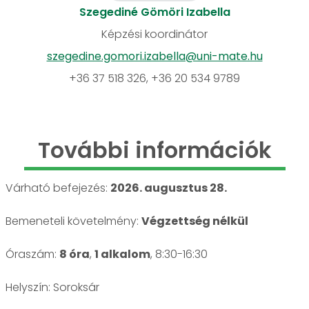
Szegediné Gömöri Izabella
Képzési koordinátor
szegedine.gomori.izabella@uni-mate.hu
+36 37 518 326, +36 20 534 9789
További információk
Várható befejezés:
2026. augusztus 28.
Bemeneteli követelmény:
Végzettség nélkül
Óraszám:
8 óra
,
1 alkalom
, 8:30-16:30
Helyszín: Soroksár