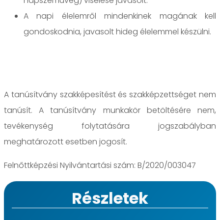
napszemüveg) viselése javasolt.
A napi élelemről mindenkinek magának kell
gondoskodnia, javasolt hideg élelemmel készülni.
A tanúsítvány szakképesítést és szakképzettséget nem
tanúsít. A tanúsítvány munkakör betöltésére nem,
tevékenység folytatására jogszabályban
meghatározott esetben jogosít.
Felnőttképzési Nyilvántartási szám: B/2020/003047
Részletek