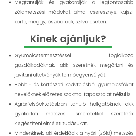
Megtanulják és gyakorolják a legfontosabb
zöldmetszési módokat alma, cseresznye, kajszi,
körte, meggy, őszibarack, szilva esetén.
Kinek ajánljuk?
Gyümölcstermesztéssel foglalkozó
gazdálkodóknak, akik szeretnék megőrizni és
javítani ültetvényük termőegyensúlyát.
Hobbi- és kertészeti kedvtelésből gyümölcsfákat
nevelőknek előzetes szakmai tapasztalat nélkül is.
Agrárfelsőoktatásban tanuló hallgatóknak, akik
gyakorlati metszési ismeretekkel szeretnék
kiegészíteni elméleti tudásukat.
Mindenkinek, aki érdeklődik a nyári (zöld) metszés