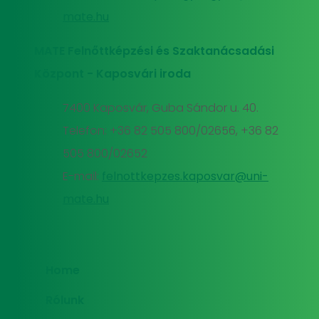
mate.hu
MATE Felnőttképzési és Szaktanácsadási
Központ - Kaposvári iroda
7400 Kaposvár, Guba Sándor u. 40.
Telefon: +36 82 505 800/02656, +36 82
505 800/02652
E-mail:
felnottkepzes.kaposvar@uni-
mate.hu
Home
Rólunk