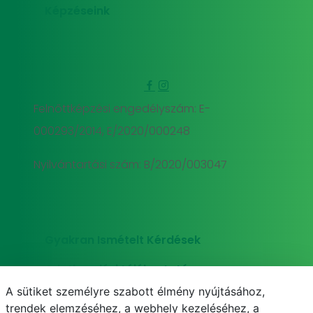
Képzéseink
Felnőttképzési engedélyszám: E-
000293/2014, E/2020/000248
Nyilvántartási szám: B/2020/003047
Gyakran Ismételt Kérdések
Adatkezelési tájékoztató
A sütiket személyre szabott élmény nyújtásához,
Süti (cookie) tájékoztató
trendek elemzéséhez, a webhely kezeléséhez, a