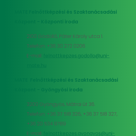
MATE Felnőttképzési és Szaktanácsadási
Központ - Központi iroda
2100 Gödöllő, Páter Károly utca 1.
Telefon: +36 30 272 0206
E-mail:
felnottkepzes.godollo@uni-
mate.hu
MATE Felnőttképzési és Szaktanácsadási
Központ - Gyöngyösi iroda
3200 Gyöngyös, Mátrai út 36.
Telefon: +36 37 518 326, +36 37 518 327,
+36 20 534 9789
E-mail:
felnottkepzes.gyongyos@uni-