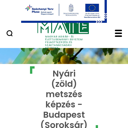
Ugrás a fő tartalomhoz
GYIK
Nyári (zöld) metszés 
MAGYAR AGRÁR- ÉS
ÉLETTUDOMÁNYI EGYETEM
FELNŐTTKÉPZÉSI ÉS
SZAKTANÁCSADÁSI
KÖZPONT
Nyári
(zöld)
metszés
képzés -
Budapest
(Soroksár)