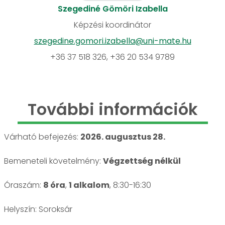
Szegediné Gömöri Izabella
Képzési koordinátor
szegedine.gomori.izabella@uni-mate.hu
+36 37 518 326, +36 20 534 9789
További információk
Várható befejezés:
2026. augusztus 28.
Bemeneteli követelmény:
Végzettség nélkül
Óraszám:
8 óra
,
1 alkalom
, 8:30-16:30
Helyszín: Soroksár