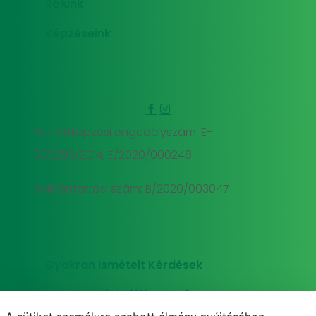
Rólunk
Képzéseink
Felnőttképzési engedélyszám: E-
000293/2014, E/2020/000248
Nyilvántartási szám: B/2020/003047
Gyakran Ismételt Kérdések
Adatkezelési tájékoztató