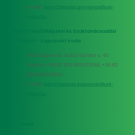
E-mail:
felnottkepzes.gyongyos@uni-
mate.hu
MATE Felnőttképzési és Szaktanácsadási
Központ - Kaposvári iroda
7400 Kaposvár, Guba Sándor u. 40.
Telefon: +36 82 505 800/02656, +36 82
505 800/02652
E-mail:
felnottkepzes.kaposvar@uni-
mate.hu
Home