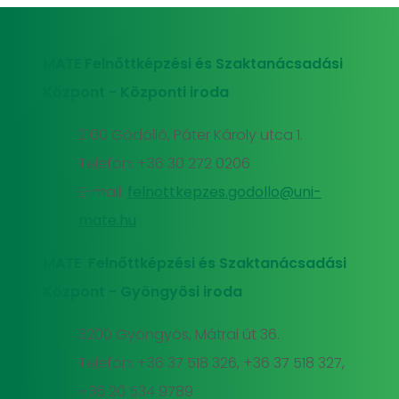
MATE Felnőttképzési és Szaktanácsadási
Központ - Központi iroda
2100 Gödöllő, Páter Károly utca 1.
Telefon: +36 30 272 0206
E-mail:
felnottkepzes.godollo@uni-
mate.hu
MATE Felnőttképzési és Szaktanácsadási
Központ - Gyöngyösi iroda
3200 Gyöngyös, Mátrai út 36.
Telefon: +36 37 518 326, +36 37 518 327,
+36 20 534 9789