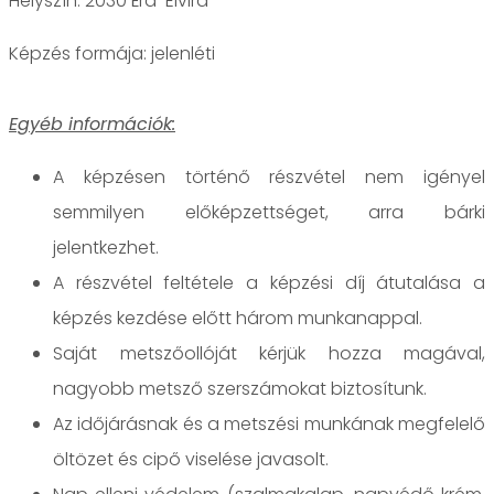
Helyszín: 2030 Érd-Elvira
jelenléti
Egyéb információk:
A képzésen történő részvétel nem igényel
semmilyen előképzettséget, arra bárki
jelentkezhet.
A részvétel feltétele a képzési díj átutalása a
képzés kezdése előtt három munkanappal.
Saját metszőollóját kérjük hozza magával,
nagyobb metsző szerszámokat biztosítunk.
Az időjárásnak és a metszési munkának megfelelő
öltözet és cipő viselése javasolt.