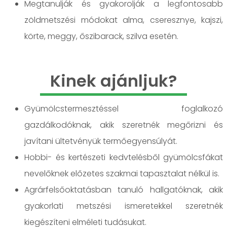
Megtanulják és gyakorolják a legfontosabb
zöldmetszési módokat alma, cseresznye, kajszi,
körte, meggy, őszibarack, szilva esetén.
Kinek ajánljuk?
Gyümölcstermesztéssel foglalkozó
gazdálkodóknak, akik szeretnék megőrizni és
javítani ültetvényük termőegyensúlyát.
Hobbi- és kertészeti kedvtelésből gyümölcsfákat
nevelőknek előzetes szakmai tapasztalat nélkül is.
Agrárfelsőoktatásban tanuló hallgatóknak, akik
gyakorlati metszési ismeretekkel szeretnék
kiegészíteni elméleti tudásukat.