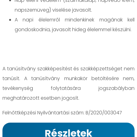
Nap elleni védelem (szalmakalap, napvédő krém,
napszemüveg) viselése javasolt.
A napi élelemről mindenkinek magának kell
gondoskodnia, javasolt hideg élelemmel készülni.
A tanúsítvány szakképesítést és szakképzettséget nem
tanúsít. A tanúsítvány munkakör betöltésére nem,
tevékenység folytatására jogszabályban
meghatározott esetben jogosít.
Felnőttképzési Nyilvántartási szám: B/2020/003047
Részletek