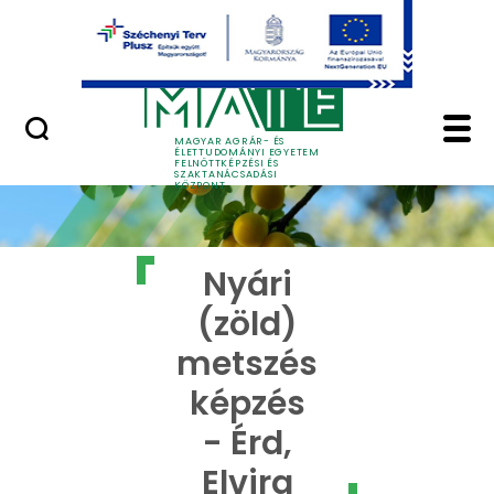
Ugrás a fő tartalomhoz
GYIK
Nyári (zöld) metszés k
MAGYAR AGRÁR- ÉS
ÉLETTUDOMÁNYI EGYETEM
FELNŐTTKÉPZÉSI ÉS
SZAKTANÁCSADÁSI
KÖZPONT
Nyári
(zöld)
metszés
képzés
- Érd,
Elvira