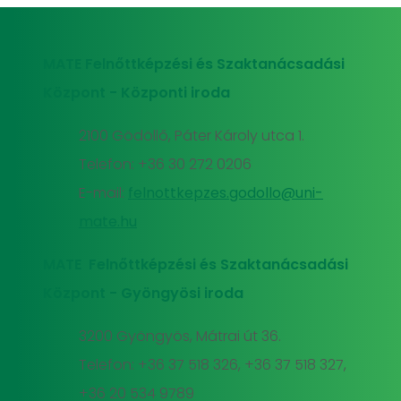
MATE Felnőttképzési és Szaktanácsadási
Központ - Központi iroda
2100 Gödöllő, Páter Károly utca 1.
Telefon: +36 30 272 0206
E-mail:
felnottkepzes.godollo@uni-
mate.hu
MATE Felnőttképzési és Szaktanácsadási
Központ - Gyöngyösi iroda
3200 Gyöngyös, Mátrai út 36.
Telefon: +36 37 518 326, +36 37 518 327,
+36 20 534 9789