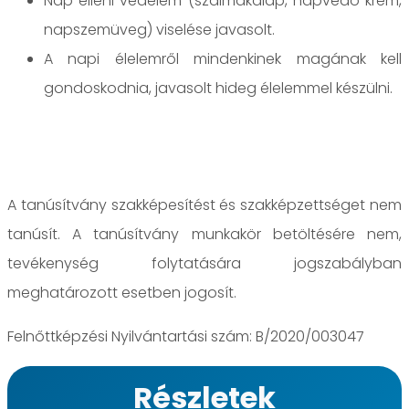
Nap elleni védelem (szalmakalap, napvédő krém,
napszemüveg) viselése javasolt.
A napi élelemről mindenkinek magának kell
gondoskodnia, javasolt hideg élelemmel készülni.
A tanúsítvány szakképesítést és szakképzettséget nem
tanúsít. A tanúsítvány munkakör betöltésére nem,
tevékenység folytatására jogszabályban
meghatározott esetben jogosít.
Felnőttképzési Nyilvántartási szám: B/2020/003047
Részletek