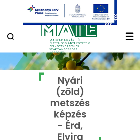
Ugrás a fő tartalomhoz
GYIK
Nyári (zöld) metszés k
MAGYAR AGRÁR- ÉS
ÉLETTUDOMÁNYI EGYETEM
FELNŐTTKÉPZÉSI ÉS
SZAKTANÁCSADÁSI
KÖZPONT
Nyári
(zöld)
metszés
képzés
- Érd,
Elvira