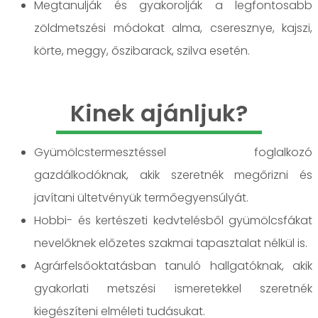
Megtanulják és gyakorolják a legfontosabb
zöldmetszési módokat alma, cseresznye, kajszi,
körte, meggy, őszibarack, szilva esetén.
Kinek ajánljuk?
Gyümölcstermesztéssel foglalkozó
gazdálkodóknak, akik szeretnék megőrizni és
javítani ültetvényük termőegyensúlyát.
Hobbi- és kertészeti kedvtelésből gyümölcsfákat
nevelőknek előzetes szakmai tapasztalat nélkül is.
Agrárfelsőoktatásban tanuló hallgatóknak, akik
gyakorlati metszési ismeretekkel szeretnék
kiegészíteni elméleti tudásukat.