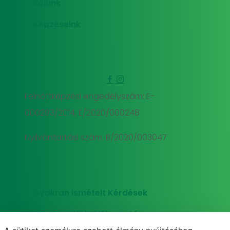
Rólunk
Képzéseink
Felnőttképzési engedélyszám: E-
000293/2014, E/2020/000248
Nyilvántartási szám: B/2020/003047
Gyakran Ismételt Kérdések
Adatkezelési tájékoztató