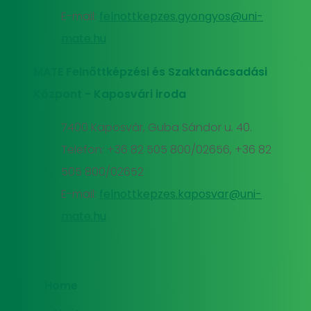
E-mail:
felnottkepzes.gyongyos@uni-
mate.hu
MATE Felnőttképzési és Szaktanácsadási
Központ - Kaposvári iroda
7400 Kaposvár, Guba Sándor u. 40.
Telefon: +36 82 505 800/02656, +36 82
505 800/02652
E-mail:
felnottkepzes.kaposvar@uni-
mate.hu
Home