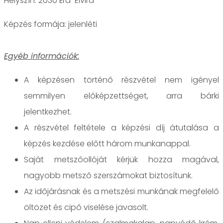
Helyszín: 2030 Érd-Elvira
jelenléti
Egyéb információk:
A képzésen történő részvétel nem igényel
semmilyen előképzettséget, arra bárki
jelentkezhet.
A részvétel feltétele a képzési díj átutalása a
képzés kezdése előtt három munkanappal.
Saját metszőollóját kérjük hozza magával,
nagyobb metsző szerszámokat biztosítunk.
Az időjárásnak és a metszési munkának megfelelő
öltözet és cipő viselése javasolt.