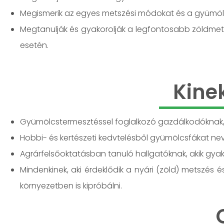
Megismerik az egyes metszési módokat és a gyümölc
Megtanulják és gyakorolják a legfontosabb zöldmetsz
esetén.
Kine
Gyümölcstermesztéssel foglalkozó gazdálkodóknak, a
Hobbi- és kertészeti kedvtelésből gyümölcsfákat neve
Agrárfelsőoktatásban tanuló hallgatóknak, akik gyako
Mindenkinek, aki érdeklődik a nyári (zöld) metszés é
környezetben is kipróbálni.