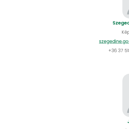
Szeged
Kép
szegedine.go
+36 37 5