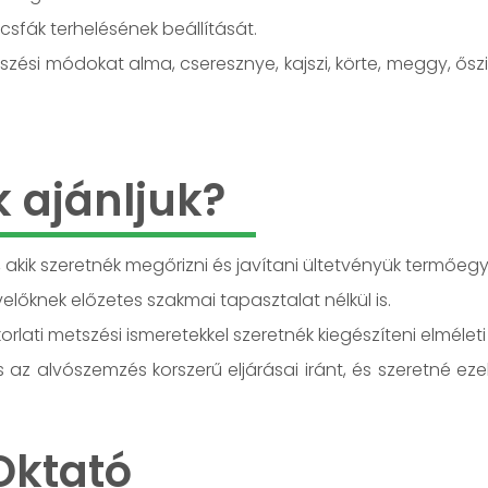
sfák terhelésének beállítását.
ési módokat alma, cseresznye, kajszi, körte, meggy, őszi
k ajánljuk?
kik szeretnék megőrizni és javítani ültetvényük termőegy
lőknek előzetes szakmai tapasztalat nélkül is.
rlati metszési ismeretekkel szeretnék kiegészíteni elmélet
s az alvószemzés korszerű eljárásai iránt, és szeretné eze
Oktató