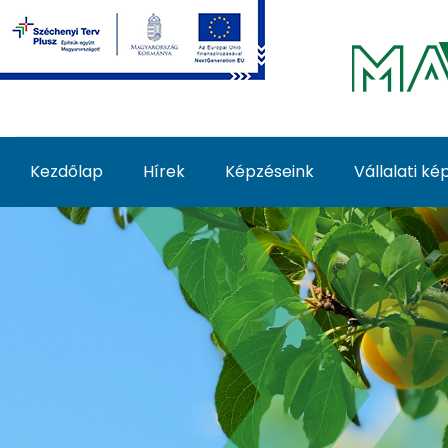
Ugrás a fő tartalomhoz
Kezdőlap
Hírek
Képzéseink
Vállalati k
Nyári (zöld) metszés k