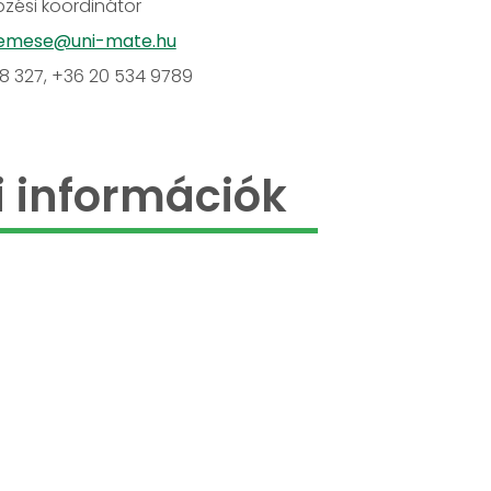
zési koordinátor
.emese@uni-mate.hu
18 327, +36 20 534 9789
 információk