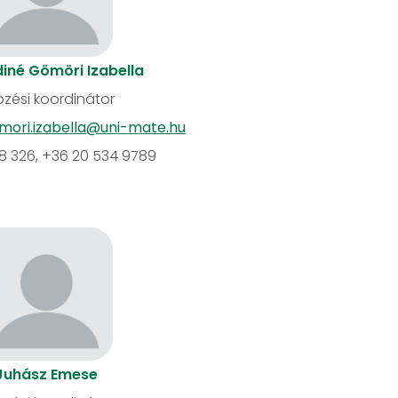
iné Gömöri Izabella
zési koordinátor
mori.izabella@uni-mate.hu
18 326, +36 20 534 9789
Juhász Emese