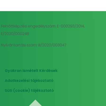
Felnőttképzési engedélyszám: E-000293/2014,
E/2020/000248
Nyilvántartási szám: B/2020/003047
Gyakran Ismételt Kérdések
Adatkezelési tájékoztató
Süti (cookie) tájékoztató