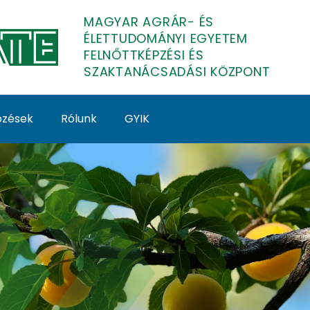
MAGYAR AGRÁR- ÉS
ÉLETTUDOMÁNYI EGYETEM
FELNŐTTKÉPZÉSI ÉS
SZAKTANÁCSADÁSI KÖZPONT
épzések
Rólunk
GYIK
épzés - Érd, Elvira - 