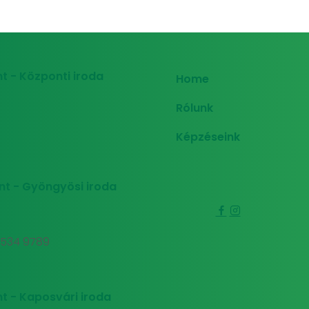
t - Központi iroda
Home
Rólunk
Képzéseink
nt - Gyöngyösi iroda
0 534 9789
t - Kaposvári iroda