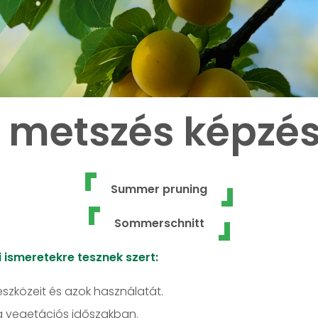
 metszés képzés 
Summer pruning
Sommerschnitt
 ismeretekre tesznek szert:
zközeit és azok használatát.
 a vegetációs időszakban.