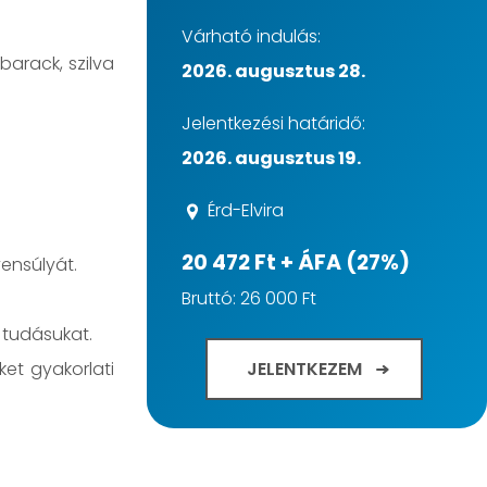
Várható indulás:
barack, szilva
2026. augusztus 28.
Jelentkezési határidő:
2026. augusztus 19.
Érd-Elvira
20 472 Ft + ÁFA (27%)
ensúlyát.
Bruttó: 26 000 Ft
i tudásukat.
JELENTKEZEM
ket gyakorlati