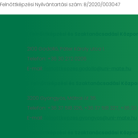
Felnőttképzési Nyilvántartási szám: B/2020/003047
MATE Felnőttképzési és Szaktanácsadási Közpon
2100 Gödöllő, Páter Károly utca 1.
Telefon: +36 30 272 0206
E-mail:
felnottkepzes.godollo@uni-mate.hu
MATE Felnőttképzési és Szaktanácsadási Közpo
3200 Gyöngyös, Mátrai út 36.
Telefon: +36 37 518 326, +36 37 518 327, +36 2
E-mail:
felnottkepzes.gyongyos@uni-mate.hu
MATE Felnőttképzési és Szaktanácsadási Közpon