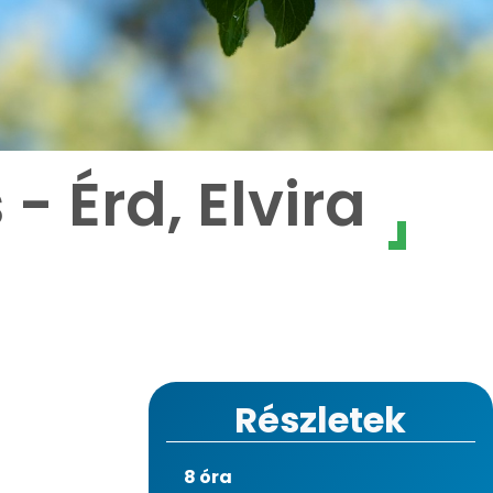
- Érd, Elvira
Részletek
8 óra