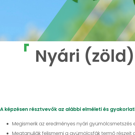
Nyári (zöld)
A képzésen résztvevők az alábbi elméleti és gyakorlati
Megismerik az eredményes nyári gyümölcsmetszés es
Megtanulják felismerni a gyümölcsfák termő részeit