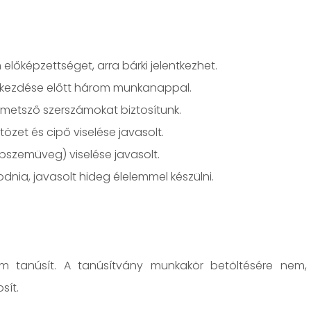
lőképzettséget, arra bárki jelentkezhet.
zés kezdése előtt három munkanappal.
metsző szerszámokat biztosítunk.
özet és cipő viselése javasolt.
pszemüveg) viselése javasolt.
nia, javasolt hideg élelemmel készülni.
em tanúsít. A tanúsítvány munkakör betöltésére nem,
sít.