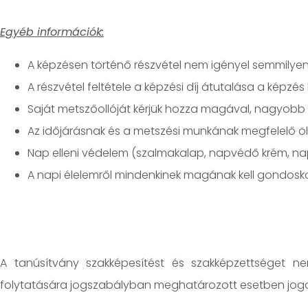
Egyéb információk:
A képzésen történő részvétel nem igényel semmilyen e
A részvétel feltétele a képzési díj átutalása a kép
Saját metszőollóját kérjük hozza magával, nagyobb 
Az időjárásnak és a metszési munkának megfelelő ölt
Nap elleni védelem (szalmakalap, napvédő krém, na
A napi élelemről mindenkinek magának kell gondoskod
A tanúsítvány szakképesítést és szakképzettséget n
folytatására jogszabályban meghatározott esetben jogo