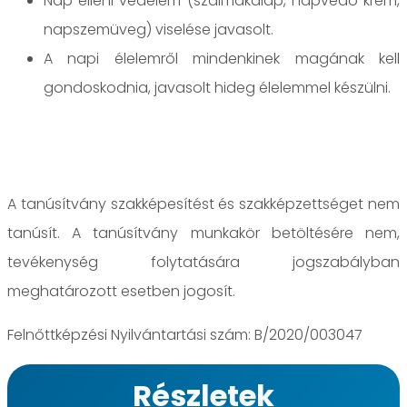
Nap elleni védelem (szalmakalap, napvédő krém,
napszemüveg) viselése javasolt.
A napi élelemről mindenkinek magának kell
gondoskodnia, javasolt hideg élelemmel készülni.
A tanúsítvány szakképesítést és szakképzettséget nem
tanúsít. A tanúsítvány munkakör betöltésére nem,
tevékenység folytatására jogszabályban
meghatározott esetben jogosít.
Felnőttképzési Nyilvántartási szám: B/2020/003047
Részletek