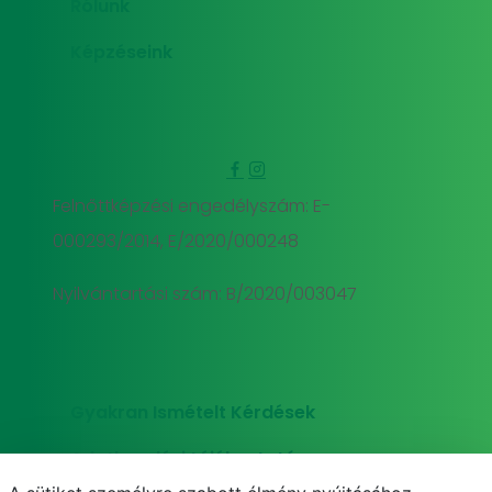
Rólunk
Képzéseink
Felnőttképzési engedélyszám: E-
000293/2014, E/2020/000248
Nyilvántartási szám: B/2020/003047
Gyakran Ismételt Kérdések
Adatkezelési tájékoztató