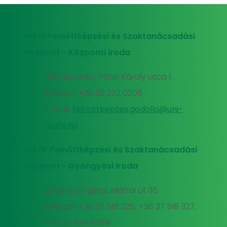
MATE Felnőttképzési és Szaktanácsadási
Központ - Központi iroda
2100 Gödöllő, Páter Károly utca 1.
Telefon: +36 30 272 0206
E-mail:
felnottkepzes.godollo@uni-
mate.hu
MATE Felnőttképzési és Szaktanácsadási
Központ - Gyöngyösi iroda
3200 Gyöngyös, Mátrai út 36.
Telefon: +36 37 518 326, +36 37 518 327,
+36 20 534 9789