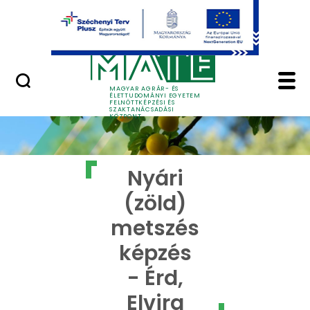
Ugrás a fő tartalomhoz
GYIK
Nyári (zöld) metszés k
MAGYAR AGRÁR- ÉS
ÉLETTUDOMÁNYI EGYETEM
FELNŐTTKÉPZÉSI ÉS
SZAKTANÁCSADÁSI
KÖZPONT
Nyári
(zöld)
metszés
képzés
- Érd,
Elvira