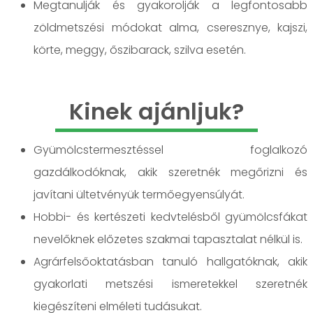
Megtanulják és gyakorolják a legfontosabb
zöldmetszési módokat alma, cseresznye, kajszi,
körte, meggy, őszibarack, szilva esetén.
Kinek ajánljuk?
Gyümölcstermesztéssel foglalkozó
gazdálkodóknak, akik szeretnék megőrizni és
javítani ültetvényük termőegyensúlyát.
Hobbi- és kertészeti kedvtelésből gyümölcsfákat
nevelőknek előzetes szakmai tapasztalat nélkül is.
Agrárfelsőoktatásban tanuló hallgatóknak, akik
gyakorlati metszési ismeretekkel szeretnék
kiegészíteni elméleti tudásukat.