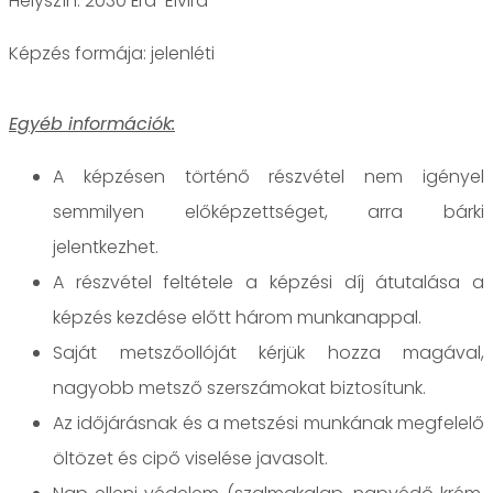
Helyszín: 2030 Érd-Elvira
jelenléti
Egyéb információk:
A képzésen történő részvétel nem igényel
semmilyen előképzettséget, arra bárki
jelentkezhet.
A részvétel feltétele a képzési díj átutalása a
képzés kezdése előtt három munkanappal.
Saját metszőollóját kérjük hozza magával,
nagyobb metsző szerszámokat biztosítunk.
Az időjárásnak és a metszési munkának megfelelő
öltözet és cipő viselése javasolt.