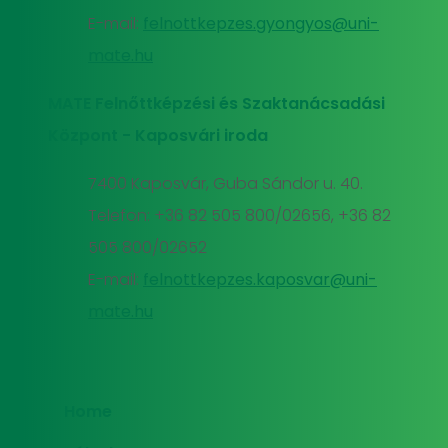
E-mail:
felnottkepzes.gyongyos@uni-
mate.hu
MATE Felnőttképzési és Szaktanácsadási
Központ - Kaposvári iroda
7400 Kaposvár, Guba Sándor u. 40.
Telefon: +36 82 505 800/02656, +36 82
505 800/02652
E-mail:
felnottkepzes.kaposvar@uni-
mate.hu
Home