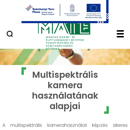
Ugrás a fő tartalomhoz
GYIK
Multispektrális kamer
MAGYAR AGRÁR- ÉS
ÉLETTUDOMÁNYI EGYETEM
FELNŐTTKÉPZÉSI ÉS
SZAKTANÁCSADÁSI
KÖZPONT
Multispektrális
kamera
használatának
alapjai
A multispektrális kamerahasználat képzés sikeres