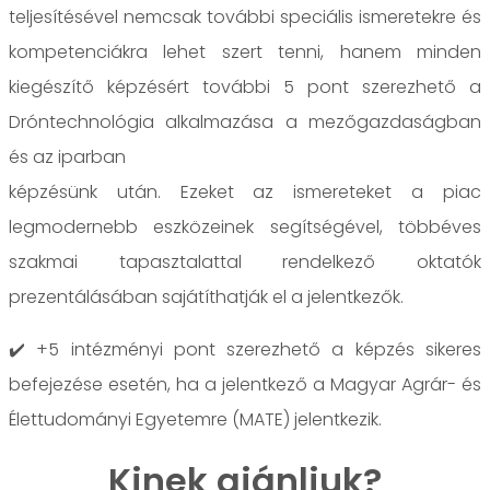
teljesítésével nemcsak további speciális ismeretekre és
kompetenciákra lehet szert tenni, hanem minden
kiegészítő képzésért további 5 pont szerezhető a
Dróntechnológia alkalmazása a mezőgazdaságban
és az iparban
képzésünk után. Ezeket az ismereteket a piac
legmodernebb eszközeinek segítségével, többéves
szakmai tapasztalattal rendelkező oktatók
prezentálásában sajátíthatják el a jelentkezők.
✔️ +5 intézményi pont szerezhető a képzés sikeres
befejezése esetén, ha a jelentkező a Magyar Agrár- és
Élettudományi Egyetemre (MATE) jelentkezik.
Kinek ajánljuk?