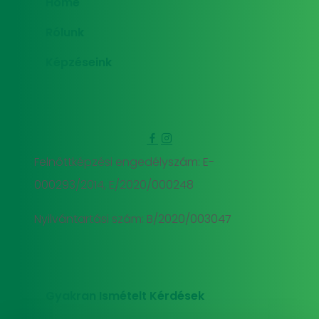
Home
Rólunk
Képzéseink
Felnőttképzési engedélyszám: E-
000293/2014, E/2020/000248
Nyilvántartási szám: B/2020/003047
Gyakran Ismételt Kérdések