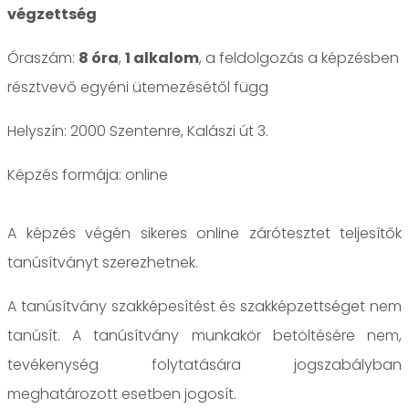
végzettség
Óraszám:
8 óra
,
1 alkalom
, a feldolgozás a képzésben
résztvevő egyéni ütemezésétől függ
Helyszín: 2000 Szentenre, Kalászi út 3.
online
A képzés végén sikeres online zárótesztet teljesítők
tanúsítványt szerezhetnek.
A tanúsítvány szakképesítést és szakképzettséget nem
tanúsít. A tanúsítvány munkakör betöltésére nem,
tevékenység folytatására jogszabályban
meghatározott esetben jogosít.