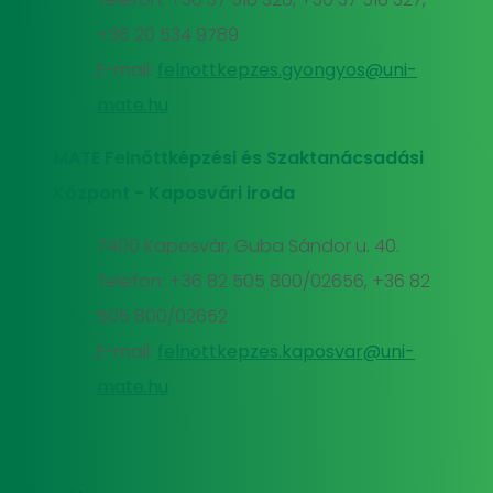
+36 20 534 9789
E-mail:
felnottkepzes.gyongyos@uni-
mate.hu
MATE Felnőttképzési és Szaktanácsadási
Központ - Kaposvári iroda
7400 Kaposvár, Guba Sándor u. 40.
Telefon: +36 82 505 800/02656, +36 82
505 800/02652
E-mail:
felnottkepzes.kaposvar@uni-
mate.hu