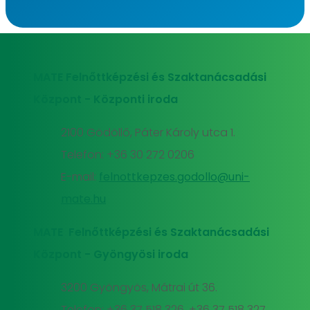
MATE Felnőttképzési és Szaktanácsadási
Központ - Központi iroda
2100 Gödöllő, Páter Károly utca 1.
Telefon: +36 30 272 0206
E-mail:
felnottkepzes.godollo@uni-
mate.hu
MATE Felnőttképzési és Szaktanácsadási
Központ - Gyöngyösi iroda
3200 Gyöngyös, Mátrai út 36.
Telefon: +36 37 518 326, +36 37 518 327,