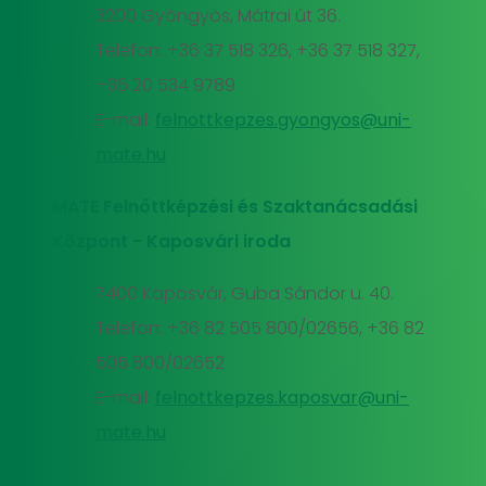
3200 Gyöngyös, Mátrai út 36.
Telefon: +36 37 518 326, +36 37 518 327,
+36 20 534 9789
E-mail:
felnottkepzes.gyongyos@uni-
mate.hu
MATE Felnőttképzési és Szaktanácsadási
Központ - Kaposvári iroda
7400 Kaposvár, Guba Sándor u. 40.
Telefon: +36 82 505 800/02656, +36 82
505 800/02652
E-mail:
felnottkepzes.kaposvar@uni-
mate.hu