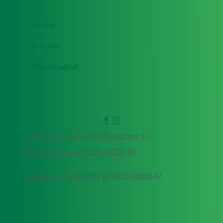
Home
Rólunk
Képzéseink
Felnőttképzési engedélyszám: E-
000293/2014, E/2020/000248
Nyilvántartási szám: B/2020/003047