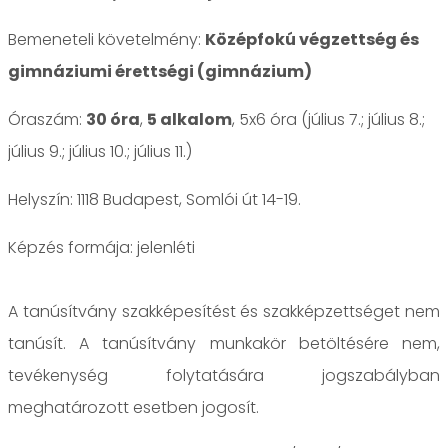
Bemeneteli követelmény:
Középfokú végzettség és
gimnáziumi érettségi (gimnázium)
Óraszám:
30 óra
,
5 alkalom
, 5x6 óra (július 7.; július 8.;
július 9.; július 10.; július 11.)
Helyszín: 1118 Budapest, Somlói út 14-19.
jelenléti
A tanúsítvány szakképesítést és szakképzettséget nem
tanúsít. A tanúsítvány munkakör betöltésére nem,
tevékenység folytatására jogszabályban
meghatározott esetben jogosít.