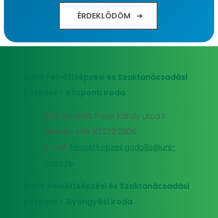
ÉRDEKLŐDÖM
MATE Felnőttképzési és Szaktanácsadási
Központ - Központi iroda
2100 Gödöllő, Páter Károly utca 1.
Telefon: +36 30 272 0206
E-mail:
felnottkepzes.godollo@uni-
mate.hu
MATE Felnőttképzési és Szaktanácsadási
Központ - Gyöngyösi iroda