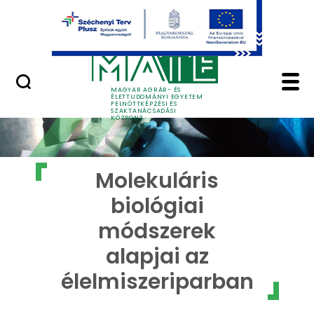
Ugrás a fő tartalomhoz
GYIK
Molekuláris biológiai
MAGYAR AGRÁR- ÉS
ÉLETTUDOMÁNYI EGYETEM
FELNŐTTKÉPZÉSI ÉS
SZAKTANÁCSADÁSI
KÖZPONT
Molekuláris
biológiai
módszerek
alapjai az
élelmiszeriparban