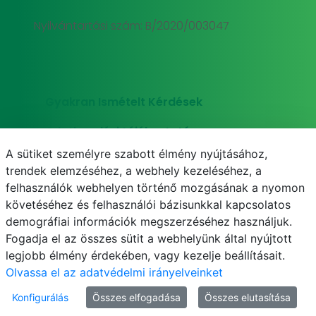
Nyilvántartási szám: B/2020/003047
Gyakran Ismételt Kérdések
Adatkezelési tájékoztató
A sütiket személyre szabott élmény nyújtásához,
Süti (cookie) tájékoztató
trendek elemzéséhez, a webhely kezeléséhez, a
felhasználók webhelyen történő mozgásának a nyomon
követéséhez és felhasználói bázisunkkal kapcsolatos
demográfiai információk megszerzéséhez használjuk.
E-mail
Telefonkönyv
NEPTUN
E-learning
Fogadja el az összes sütit a webhelyünk által nyújtott
legjobb élmény érdekében, vagy kezelje beállításait.
Olvassa el az adatvédelmi irányelveinket
Konfigurálás
Összes elfogadása
Összes elutasítása
© MATE 2021