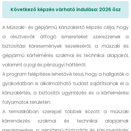
Következő képzés várható indulása: 2026 ősz
A Műszaki- és gépjármű kárszakértő képzés célja, hogy
a résztvevők átfogó ismereteket szerezzenek a
biztosítási káresemények kezeléséről, a műszaki és
gépjármű kárfelmérés szakmai és technikai alapjairól,
valamint a jogi és pénzügyi háttérről.
A program felépítése lehetővé teszi, hogy a hallgatók a
gyakorlatban is alkalmazható tudást sajátítsanak el a
kárszakértés, a biztosítói ügyintézés és a kárfelmérési
folyamatok területén.
A tematikában szerepel többek között a műszaki
kárrendezés szakmai és technikai alapjainak
megismerése, a gépjármű-biztosítás és kárügyintézés