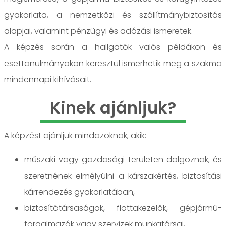
gyakorlata, a nemzetközi és szállítmánybiztosítás
alapjai, valamint pénzügyi és adózási ismeretek.
A képzés során a hallgatók valós példákon és
esettanulmányokon keresztül ismerhetik meg a szakma
mindennapi kihívásait.
Kinek ajánljuk?
A képzést ajánljuk mindazoknak, akik:
műszaki vagy gazdasági területen dolgoznak, és
szeretnének elmélyülni a kárszakértés, biztosítási
kárrendezés gyakorlatában,
biztosítótársaságok, flottakezelők, gépjármű-
forgalmazók vagy szervizek munkatársai,