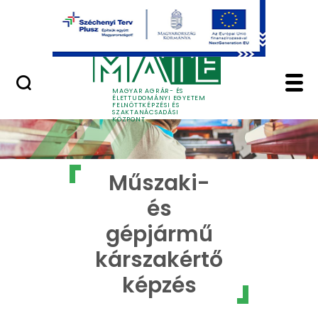
Ugrás a fő tartalomhoz
GYIK
Műszaki- és gépjármű
MAGYAR AGRÁR- ÉS
ÉLETTUDOMÁNYI EGYETEM
FELNŐTTKÉPZÉSI ÉS
SZAKTANÁCSADÁSI
KÖZPONT
Műszaki-
és
gépjármű
kárszakértő
képzés