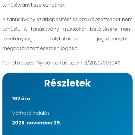
tanúsítványt szerezhetnek.
A tanúsítvány szakképesítést és szakképzettséget nem
tanúsít. A tanúsítvány munkakör betöltésére nem,
tevékenység folytatására jogszabályban
meghatározott esetben jogosít.
Felnőttképzési Nyilvántartási szám: B/2020/003047
Részletek
192 óra
Várható indulás:
2025. november 29.