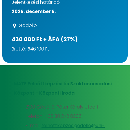
Jelentkezési határidő:
2025. december 5.
Gödöllő
430 000 Ft + ÁFA (27%)
Bruttó: 546 100 Ft
MATE Felnőttképzési és Szaktanácsadási
Központ - Központi iroda
2100 Gödöllő, Páter Károly utca 1.
Telefon: +36 30 272 0206
E-mail:
felnottkepzes.godollo@uni-