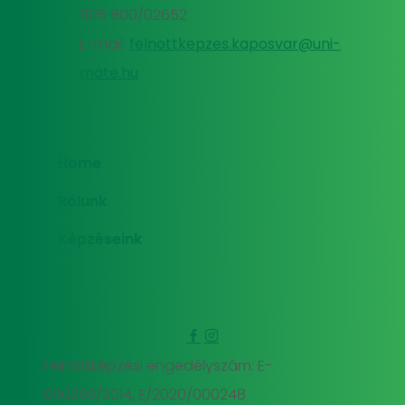
505 800/02652
E-mail:
felnottkepzes.kaposvar@uni-
mate.hu
Home
Rólunk
Képzéseink
Felnőttképzési engedélyszám: E-
000293/2014, E/2020/000248