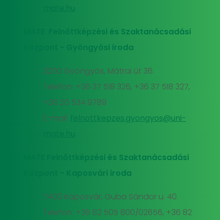
mate.hu
MATE Felnőttképzési és Szaktanácsadási
Központ - Gyöngyösi iroda
3200 Gyöngyös, Mátrai út 36.
Telefon: +36 37 518 326, +36 37 518 327,
+36 20 534 9789
E-mail:
felnottkepzes.gyongyos@uni-
mate.hu
MATE Felnőttképzési és Szaktanácsadási
Központ - Kaposvári iroda
7400 Kaposvár, Guba Sándor u. 40.
Telefon: +36 82 505 800/02656, +36 82