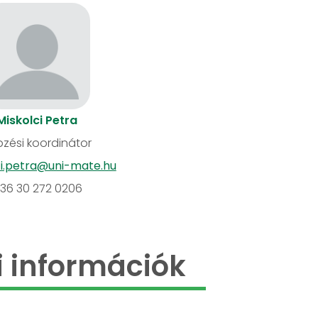
Miskolci Petra
zési koordinátor
ci.petra@uni-mate.hu
36 30 272 0206
 információk