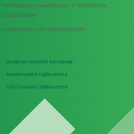
Felnőttképzési engedélyszám: E-000293/2014,
E/2020/000248
Nyilvántartási szám: B/2020/003047
Gyakran Ismételt Kérdések
Adatkezelési tájékoztató
Süti (cookie) tájékoztató