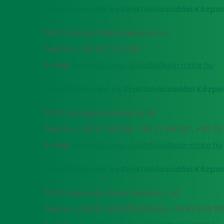
MATE Felnőttképzési és Szaktanácsadási Közpon
2100 Gödöllő, Páter Károly utca 1.
Telefon: +36 30 272 0206
E-mail:
felnottkepzes.godollo@uni-mate.hu
MATE Felnőttképzési és Szaktanácsadási Közpo
3200 Gyöngyös, Mátrai út 36.
Telefon: +36 37 518 326, +36 37 518 327, +36 2
E-mail:
felnottkepzes.gyongyos@uni-mate.hu
MATE Felnőttképzési és Szaktanácsadási Közpon
7400 Kaposvár, Guba Sándor u. 40.
Telefon: +36 82 505 800/02656, +36 82 505 8