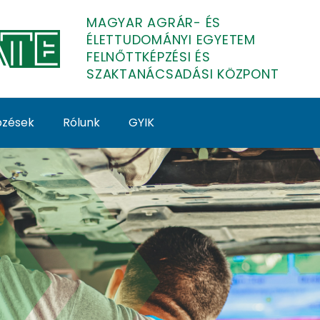
MAGYAR AGRÁR- ÉS
ÉLETTUDOMÁNYI EGYETEM
FELNŐTTKÉPZÉSI ÉS
SZAKTANÁCSADÁSI KÖZPONT
épzések
Rólunk
GYIK
 kárszakértő képzés -