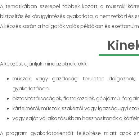
A tematikában szerepel többek között a műszaki kárr
biztosítás és kárügyintézés gyakorlata, a nemzetközi és s
A képzés során a hallgatók valós példákon és esettanulm
Kine
A képzést ajánljuk mindazoknak, akik:
műszaki vagy gazdasági területen dolgoznak, és
gyakorlatában,
biztosítótársaságok, flottakezelők, gépjármű-forga
kárfelmérői, műszaki szakértői vagy igazságügyi szak
vagy saját vállalkozásukban hasznosítanák a kárfelmé
A program gyakorlatorientált felépítése miatt azok sz