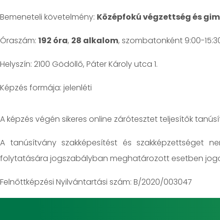
Bemeneteli követelmény:
Középfokú végzettség és gi
Óraszám:
192 óra
,
28 alkalom
, szombatonként 9:00-15:3
Helyszín: 2100 Gödöllő, Páter Károly utca 1.
jelenléti
A képzés végén sikeres online zárótesztet teljesítők tanús
A tanúsítvány szakképesítést és szakképzettséget n
folytatására jogszabályban meghatározott esetben jogo
Felnőttképzési Nyilvántartási szám: B/2020/003047