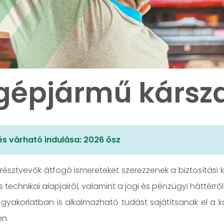
gépjármű kársz
s várható indulása: 2026 ősz
 résztvevők átfogó ismereteket szerezzenek a biztosítási
technikai alapjairól, valamint a jogi és pénzügyi háttérről
 gyakorlatban is alkalmazható tudást sajátítsanak el a k
én.