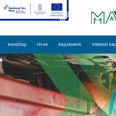
Ugrás a fő tartalomhoz
Kezdőlap
Hírek
Képzéseink
Vállalati k
Műszaki- és gépjármű