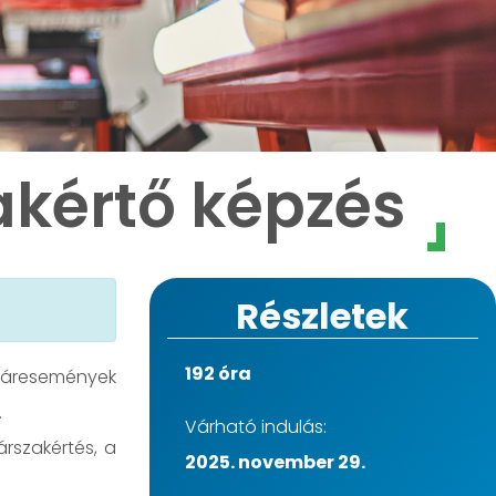
akértő képzés
Részletek
192 óra
 káresemények
.
Várható indulás:
árszakértés, a
2025. november 29.