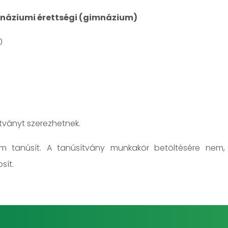
mnáziumi érettségi (gimnázium)
0
ítványt szerezhetnek.
em tanúsít. A tanúsítvány munkakör betöltésére nem,
sít.