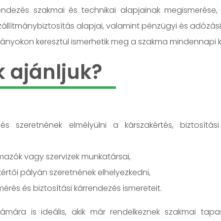
endezés szakmai és technikai alapjainak megismerése
zállítmánybiztosítás alapjai, valamint pénzügyi és adózási
ányokon keresztül ismerhetik meg a szakma mindennapi ki
k ajánljuk?
 szeretnének elmélyülni a kárszakértés, biztosítási
lmazók vagy szervizek munkatársai,
értői pályán szeretnének elhelyezkedni,
rés és biztosítási kárrendezés ismereteit.
ámára is ideális, akik már rendelkeznek szakmai tapas