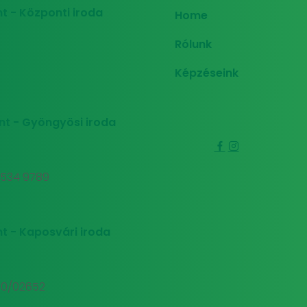
t - Központi iroda
Home
Rólunk
Képzéseink
nt - Gyöngyösi iroda
0 534 9789
t - Kaposvári iroda
00/02652