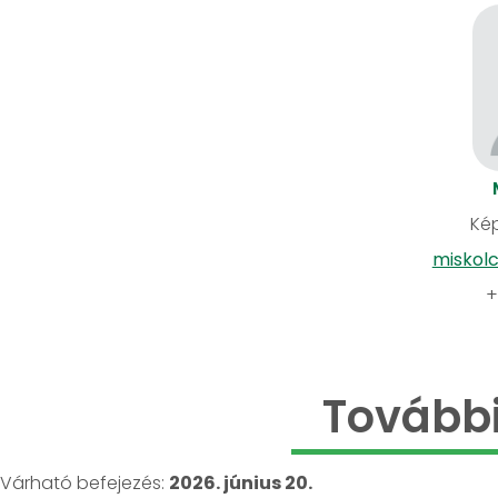
Kép
miskol
+
További
Várható befejezés:
2026. június 20.