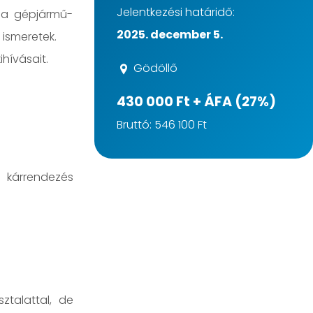
Jelentkezési határidő:
, a gépjármű-
2025. december 5.
 ismeretek.
hívásait.
Gödöllő
430 000 Ft + ÁFA (27%)
Bruttó: 546 100 Ft
 kárrendezés
ztalattal, de