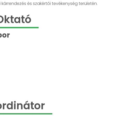
 kárrendezés és szakértői tevékenység területén.
Oktató
bor
rdinátor