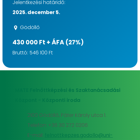
Jelentkezési határidő:
2025. december 5.
Gödöllő
430 000 Ft + ÁFA (27%)
Bruttó: 546 100 Ft
MATE Felnőttképzési és Szaktanácsadási
Központ - Központi iroda
2100 Gödöllő, Páter Károly utca 1.
Telefon: +36 30 272 0206
E-mail:
felnottkepzes.godollo@uni-