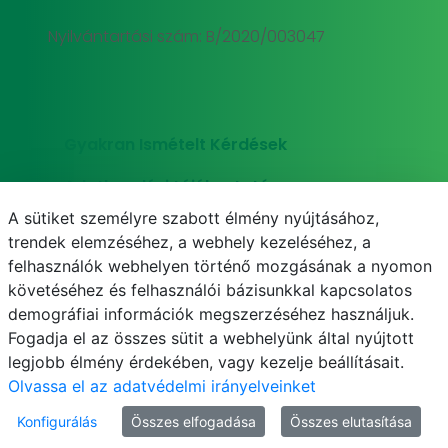
Nyilvántartási szám: B/2020/003047
Gyakran Ismételt Kérdések
Adatkezelési tájékoztató
A sütiket személyre szabott élmény nyújtásához,
Süti (cookie) tájékoztató
trendek elemzéséhez, a webhely kezeléséhez, a
felhasználók webhelyen történő mozgásának a nyomon
követéséhez és felhasználói bázisunkkal kapcsolatos
demográfiai információk megszerzéséhez használjuk.
E-mail
Telefonkönyv
NEPTUN
E-learning
Fogadja el az összes sütit a webhelyünk által nyújtott
legjobb élmény érdekében, vagy kezelje beállításait.
Olvassa el az adatvédelmi irányelveinket
Konfigurálás
Összes elfogadása
Összes elutasítása
© MATE 2021