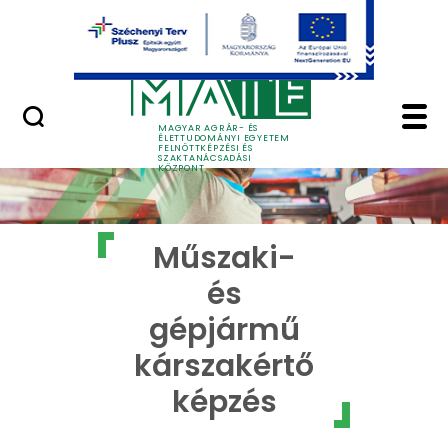
Ugrás a fő tartalomhoz
GYIK
Műszaki- és gépjármű
MAGYAR AGRÁR- ÉS
ÉLETTUDOMÁNYI EGYETEM
FELNŐTTKÉPZÉSI ÉS
SZAKTANÁCSADÁSI
KÖZPONT
Műszaki-
és
gépjármű
kárszakértő
képzés