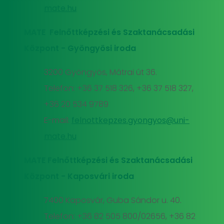
mate.hu
MATE Felnőttképzési és Szaktanácsadási
Központ - Gyöngyösi iroda
3200 Gyöngyös, Mátrai út 36.
Telefon: +36 37 518 326, +36 37 518 327,
+36 20 534 9789
E-mail:
felnottkepzes.gyongyos@uni-
mate.hu
MATE Felnőttképzési és Szaktanácsadási
Központ - Kaposvári iroda
7400 Kaposvár, Guba Sándor u. 40.
Telefon: +36 82 505 800/02656, +36 82