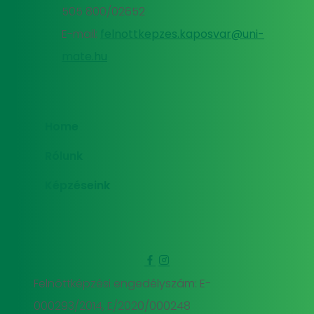
505 800/02652
E-mail:
felnottkepzes.kaposvar@uni-
mate.hu
Home
Rólunk
Képzéseink
Felnőttképzési engedélyszám: E-
000293/2014, E/2020/000248