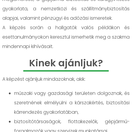
gyakorlata, a nemzetközi és szállítmánybiztosítás
alapjai, valamint pénzügyi és adózási ismeretek.
A képzés során a hallgatók valós példákon és
esettanulmányokon keresztül ismerhetik meg a szakma
mindennapi kihívásait.
Kinek ajánljuk?
A képzést ajánljuk mindazoknak, akik:
műszaki vagy gazdasági területen dolgoznak, és
szeretnének elmélyülni a kárszakértés, biztosítási
kárrendezés gyakorlatában,
biztosítótársaságok, flottakezelők, gépjármű-
forgalmazók vagy szervizek munkatársai,