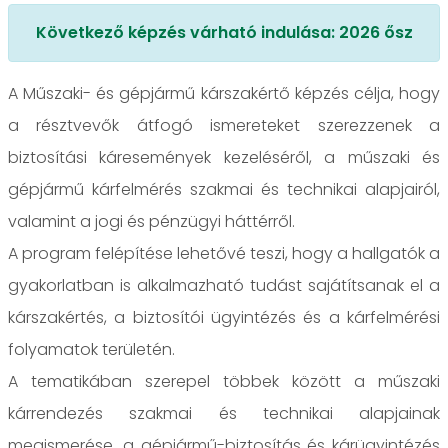
Következő képzés várható indulása: 2026 ősz
A Műszaki- és gépjármű kárszakértő képzés célja, hogy
a résztvevők átfogó ismereteket szerezzenek a
biztosítási káresemények kezeléséről, a műszaki és
gépjármű kárfelmérés szakmai és technikai alapjairól,
valamint a jogi és pénzügyi háttérről.
A program felépítése lehetővé teszi, hogy a hallgatók a
gyakorlatban is alkalmazható tudást sajátítsanak el a
kárszakértés, a biztosítói ügyintézés és a kárfelmérési
folyamatok területén.
A tematikában szerepel többek között a műszaki
kárrendezés szakmai és technikai alapjainak
megismerése, a gépjármű-biztosítás és kárügyintézés