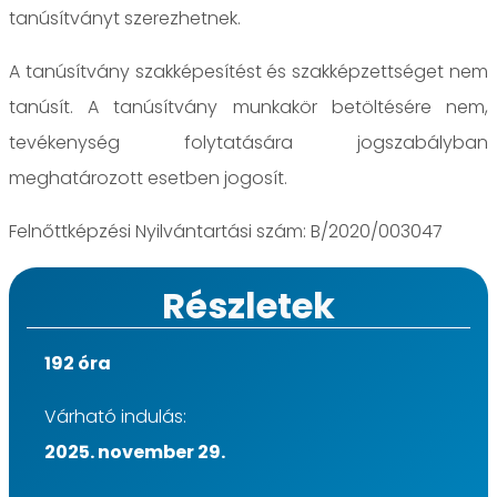
tanúsítványt szerezhetnek.
A tanúsítvány szakképesítést és szakképzettséget nem
tanúsít. A tanúsítvány munkakör betöltésére nem,
tevékenység folytatására jogszabályban
meghatározott esetben jogosít.
Felnőttképzési Nyilvántartási szám: B/2020/003047
Részletek
192 óra
Várható indulás:
2025. november 29.