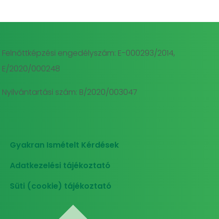
Felnőttképzési engedélyszám: E-000293/2014,
E/2020/000248
Nyilvántartási szám: B/2020/003047
Gyakran Ismételt Kérdések
Adatkezelési tájékoztató
Süti (cookie) tájékoztató