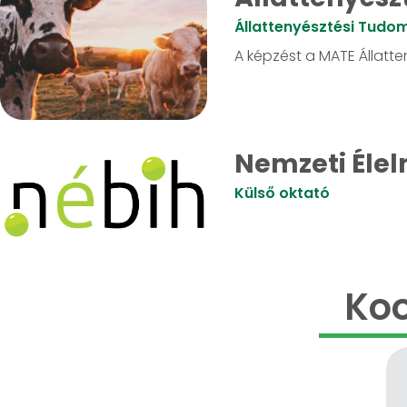
Állattenyésztési Tudo
A képzést a MATE Állatte
Nemzeti Élel
Külső oktató
Koo