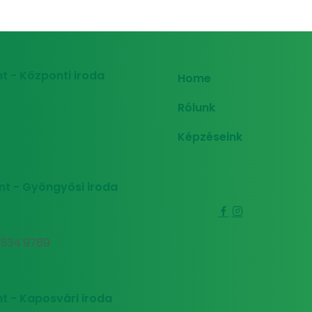
t - Központi iroda
Home
Rólunk
Képzéseink
nt - Gyöngyösi iroda
0 534 9789
t - Kaposvári iroda