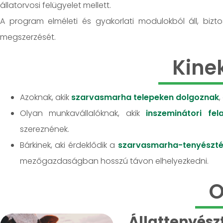
állatorvosi felügyelet mellett.
A program elméleti és gyakorlati modulokból áll, biz
megszerzését.
Kine
Azoknak, akik
szarvasmarha telepeken dolgoznak
,
Olyan munkavállalóknak, akik
inszeminátori fela
szereznének.
Bárkinek, aki érdeklődik a
szarvasmarha-tenyészté
mezőgazdaságban hosszú távon elhelyezkedni.
O
Állattenyész