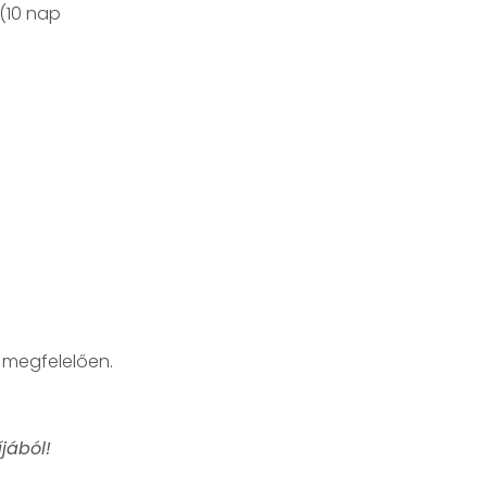
 (10 nap
 megfelelően.
jából!