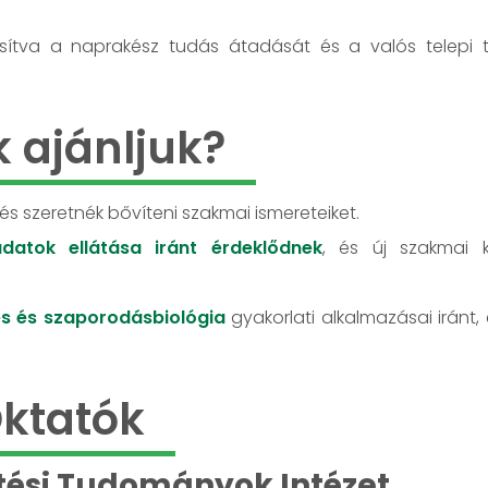
tosítva a naprakész tudás átadását és a valós telepi 
k ajánljuk?
 és szeretnék bővíteni szakmai ismereteiket.
datok ellátása iránt érdeklődnek
, és új szakmai 
s és szaporodásbiológia
gyakorlati alkalmazásai iránt,
ktatók
tési Tudományok Intézet