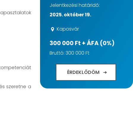
Jelentkezési határidő:
tapasztalatok
2025. október 19.
Kaposvár
300 000 Ft + ÁFA (0%)
Bruttó: 300 000 Ft
kompetenciát
ÉRDEKLŐDÖM
 és szeretne a