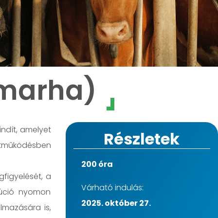
smarha)
indít, amelyet
Részletek
üttműködésben
200 óra
gfigyelését, a
Várható indulás:
olúció nyomon
2025. október 27.
lmazására is,