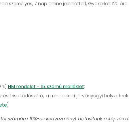
 nap személyes, 7 nap online jelenléttel), Gyakorlat: 120 óra
24.)
NM rendelet - 15. számú melléklet
;
 és friss tüdőszűrő, a mindenkori járványügyi helyzetnek
ete
)
atói számára 10%-os kedvezményt biztosítunk a képzés dí