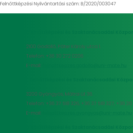
Felnőttképzési Nyilvántartási szám: B/2020/003047
MATE Felnőttképzési és Szaktanácsadási Közpon
2100 Gödöllő, Páter Károly utca 1.
Telefon: +36 30 272 0206
E-mail:
felnottkepzes.godollo@uni-mate.hu
MATE Felnőttképzési és Szaktanácsadási Közpo
3200 Gyöngyös, Mátrai út 36.
Telefon: +36 37 518 326, +36 37 518 327, +36 2
E-mail:
felnottkepzes.gyongyos@uni-mate.hu
MATE Felnőttképzési és Szaktanácsadási Közpon