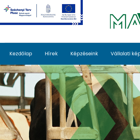
Ugrás a fő tartalomhoz
Kezdőlap
Hírek
Képzéseink
Vállalati k
Inszeminátor (szarva