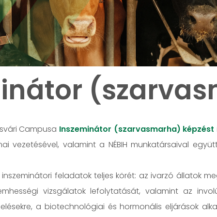
inátor (szarva
osvári Campusa
Inszeminátor (szarvasmarha) képzést
mai vezetésével, valamint a NÉBIH munkatársaival egy
nszeminátori feladatok teljes körét: az ivarzó állatok me
emhességi vizsgálatok lefolytatását, valamint az inv
lésekre, a biotechnológiai és hormonális eljárások alka