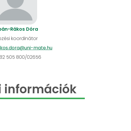
bán-Rákos Dóra
zési koordinátor
kos.dora@uni-mate.hu
82 505 800/02656
 információk