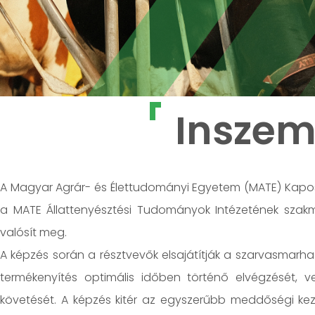
Inszem
A Magyar Agrár- és Élettudományi Egyetem (MATE) Kap
a MATE Állattenyésztési Tudományok Intézetének szak
valósít meg.
A képzés során a résztvevők elsajátítják a szarvasmarha i
termékenyítés optimális időben történő elvégzését, v
követését. A képzés kitér az egyszerűbb meddőségi keze