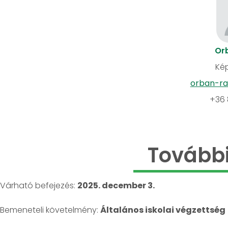
Or
Kép
orban-ra
+36 
További
Várható befejezés:
2025. december 3.
Bemeneteli követelmény:
Általános iskolai végzettség