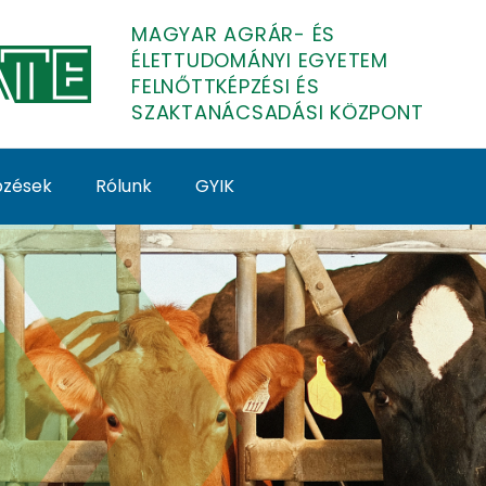
MAGYAR AGRÁR- ÉS
ÉLETTUDOMÁNYI EGYETEM
FELNŐTTKÉPZÉSI ÉS
SZAKTANÁCSADÁSI KÖZPONT
épzések
Rólunk
GYIK
smarha) - MATE Felnő