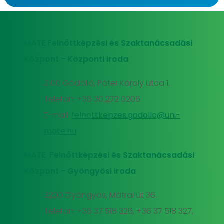
MATE Felnőttképzési és Szaktanácsadási
Központ - Központi iroda
2100 Gödöllő, Páter Károly utca 1.
Telefon: +36 30 272 0206
E-mail:
felnottkepzes.godollo@uni-
mate.hu
MATE Felnőttképzési és Szaktanácsadási
Központ - Gyöngyösi iroda
3200 Gyöngyös, Mátrai út 36.
Telefon: +36 37 518 326, +36 37 518 327,