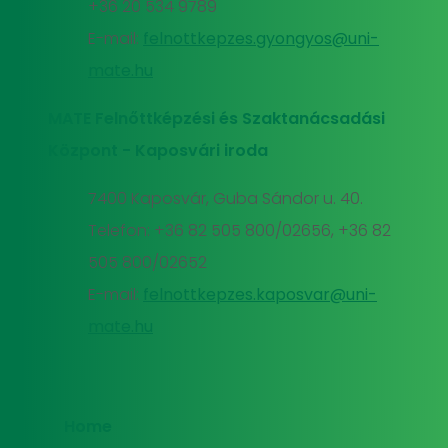
+36 20 534 9789
E-mail:
felnottkepzes.gyongyos@uni-
mate.hu
MATE Felnőttképzési és Szaktanácsadási
Központ - Kaposvári iroda
7400 Kaposvár, Guba Sándor u. 40.
Telefon: +36 82 505 800/02656, +36 82
505 800/02652
E-mail:
felnottkepzes.kaposvar@uni-
mate.hu
Home