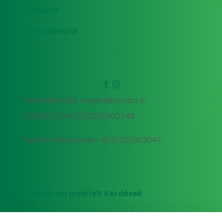
Rólunk
Képzéseink
Felnőttképzési engedélyszám: E-
000293/2014, E/2020/000248
Nyilvántartási szám: B/2020/003047
Gyakran Ismételt Kérdések
Adatkezelési tájékoztató