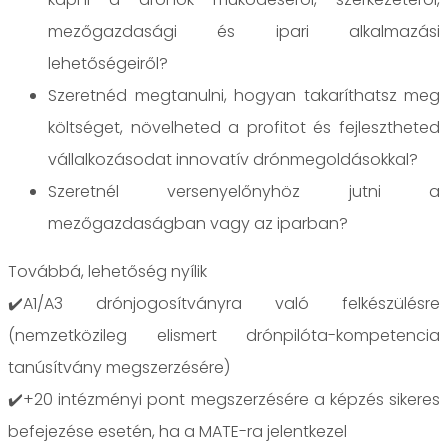
mezőgazdasági és ipari alkalmazási
lehetőségeiről?
Szeretnéd megtanulni, hogyan takaríthatsz meg
költséget, növelheted a profitot és fejlesztheted
vállalkozásodat innovatív drónmegoldásokkal?
Szeretnél versenyelőnyhöz jutni a
mezőgazdaságban vagy az iparban?
Továbbá, lehetőség nyílik
✔️A1/A3 drónjogosítványra való felkészülésre
(nemzetközileg elismert drónpilóta-kompetencia
tanúsítvány megszerzésére)
✔️+20 intézményi pont megszerzésére a képzés sikeres
befejezése esetén, ha a MATE-ra jelentkezel