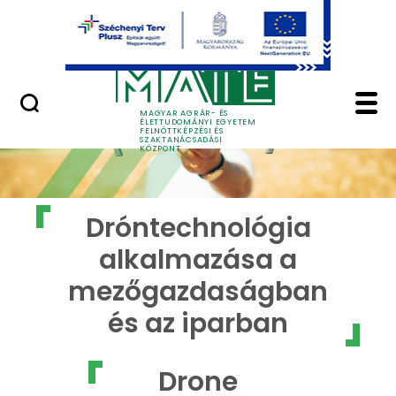
Ugrás a fő tartalomhoz
GYIK
Dróntechnológia alka
MAGYAR AGRÁR- ÉS
ÉLETTUDOMÁNYI EGYETEM
FELNŐTTKÉPZÉSI ÉS
SZAKTANÁCSADÁSI
KÖZPONT
Dróntechnológia
alkalmazása a
mezőgazdaságban
és az iparban
Drone