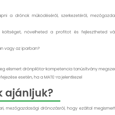
kapni a drónok működéséről, szerkezetéről, mezőgazda
öltséget, növelheted a profitot és fejlesztheted vá
an vagy az iparban?
ileg elismert drónpilóta-kompetencia tanúsítvány megsze
ejezése esetén, ha a MATE-ra jelentkezel
k ajánljuk?
ari, mezőgazdasági drónozásról, hogy ezáltal megismerh