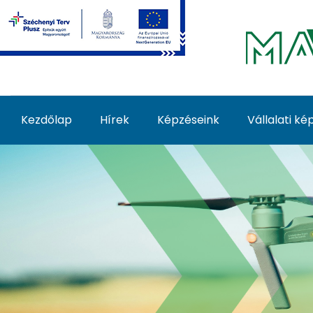
Ugrás a fő tartalomhoz
Kezdőlap
Hírek
Képzéseink
Vállalati k
Dróntechnológia alka