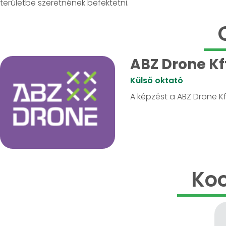
területbe szeretnének befektetni.
ABZ Drone Kf
Külső oktató
A képzést a ABZ Drone Kf
Koo