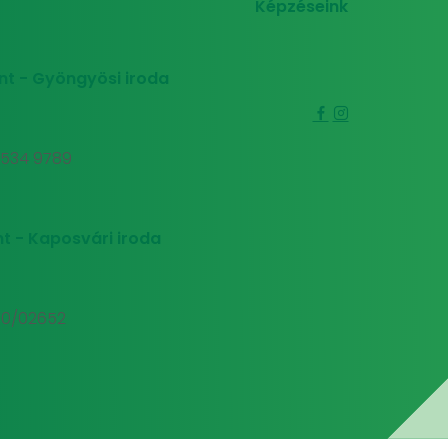
Képzéseink
nt - Gyöngyösi iroda
0 534 9789
t - Kaposvári iroda
00/02652