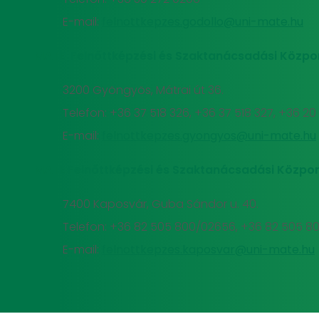
E-mail:
felnottkepzes.godollo@uni-mate.hu
MATE Felnőttképzési és Szaktanácsadási Közpo
3200 Gyöngyös, Mátrai út 36.
Telefon: +36 37 518 326, +36 37 518 327, +36 2
E-mail:
felnottkepzes.gyongyos@uni-mate.hu
MATE Felnőttképzési és Szaktanácsadási Közpon
7400 Kaposvár, Guba Sándor u. 40.
Telefon: +36 82 505 800/02656, +36 82 505 8
E-mail:
felnottkepzes.kaposvar@uni-mate.hu