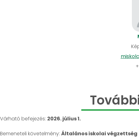
Kép
miskol
+
További
Várható befejezés:
2026. július 1.
Bemeneteli követelmény:
Általános iskolai végzettség