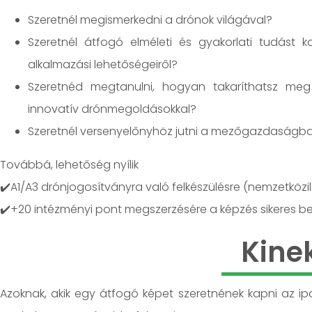
Szeretnél megismerkedni a drónok világával?
Szeretnél átfogó elméleti és gyakorlati tudást 
alkalmazási lehetőségeiről?
Szeretnéd megtanulni, hogyan takaríthatsz meg k
innovatív drónmegoldásokkal?
Szeretnél versenyelőnyhöz jutni a mezőgazdaságb
Továbbá, lehetőség nyílik
✔️A1/A3 drónjogosítványra való felkészülésre (nemzetköz
✔️+20 intézményi pont megszerzésére a képzés sikeres bef
Kine
Azoknak, akik egy átfogó képet szeretnének kapni az ip