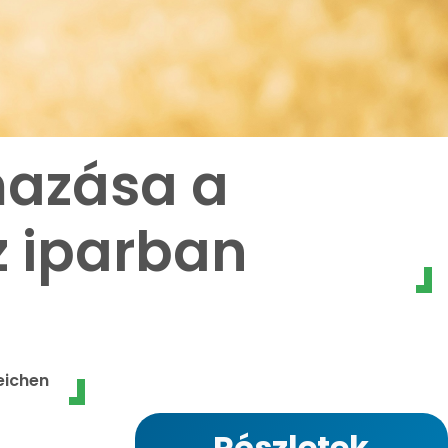
mazása a
 iparban
eichen
Részletek