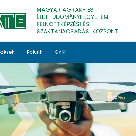
MAGYAR AGRÁR- ÉS
ÉLETTUDOMÁNYI EGYETEM
FELNŐTTKÉPZÉSI ÉS
SZAKTANÁCSADÁSI KÖZPONT
épzések
Rólunk
GYIK
lmazása a mezőgazdas