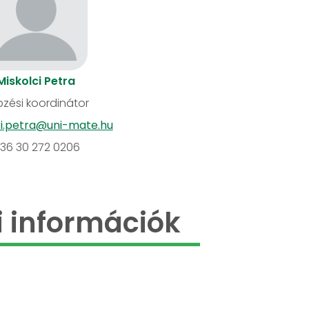
Miskolci Petra
zési koordinátor
ci.petra@uni-mate.hu
36 30 272 0206
 információk