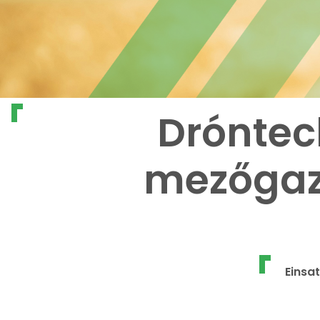
Dróntec
mezőgaz
Einsa