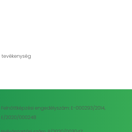
 tevékenység
Felnőttképzési engedélyszám: E-000293/2014,
E/2020/000248
Nyilvántartási szám: B/2020/003047