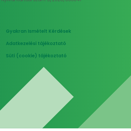
Gyakran Ismételt Kérdések
Adatkezelési tájékoztató
Süti (cookie) tájékoztató