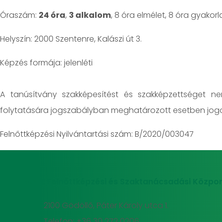
Óraszám:
24 óra
,
3 alkalom
, 8 óra elmélet, 8 óra gyakorl
Helyszín: 2000 Szentenre, Kalászi út 3.
jelenléti
A tanúsítvány szakképesítést és szakképzettséget n
folytatására jogszabályban meghatározott esetben jogo
Felnőttképzési Nyilvántartási szám: B/2020/003047
MATE Felnőttképzési és Szaktanácsadási Közpon
2100 Gödöllő, Páter Károly utca 1.
Telefon: +36 30 272 0206