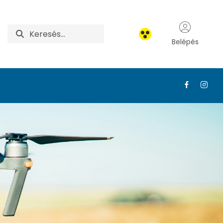
Belépés
ágban és az iparban 