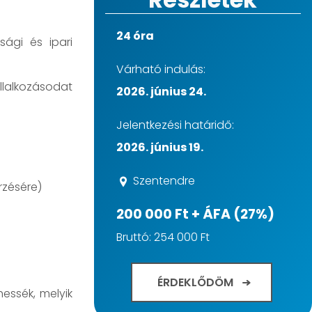
24 óra
sági és ipari
Várható indulás:
llalkozásodat
2026. június 24.
Jelentkezési határidő:
2026. június 19.
Szentendre
rzésére)
200 000 Ft + ÁFA (27%)
Bruttó: 254 000 Ft
ÉRDEKLŐDÖM
essék, melyik