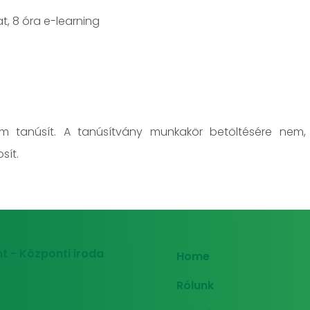
at, 8 óra e-learning
em tanúsít. A tanúsítvány munkakör betöltésére nem,
sít.
t - Központi iroda
Home
Rólunk