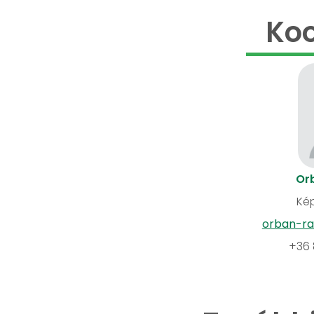
Koo
Or
Kép
orban-ra
+36 