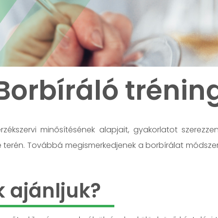
Borbíráló trénin
zékszervi minősítésének alapjait, gyakorlatot szerezzen
ése terén. Továbbá megismerkedjenek a borbírálat módszerei
k ajánljuk?