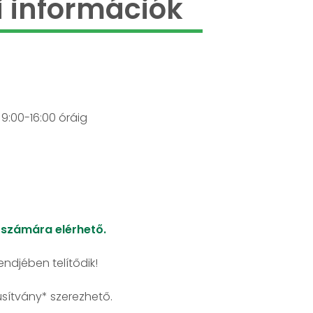
 információk
 9:00-16:00 óráig
k számára elérhető.
endjében telítődik!
úsítvány* szerezhető.