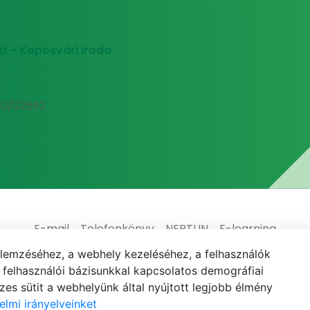
t - Kaposvári iroda
00/02652
E-mail
Telefonkönyv
NEPTUN
E-learning
elemzéséhez, a webhely kezeléséhez, a felhasználók
elhasználói bázisunkkal kapcsolatos demográfiai
es sütit a webhelyünk által nyújtott legjobb élmény
elmi irányelveinket