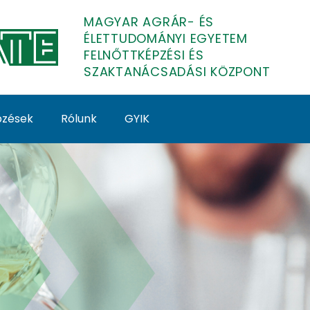
MAGYAR AGRÁR- ÉS
ÉLETTUDOMÁNYI EGYETEM
FELNŐTTKÉPZÉSI ÉS
SZAKTANÁCSADÁSI KÖZPONT
épzések
Rólunk
GYIK
ATE Felnőttképzés