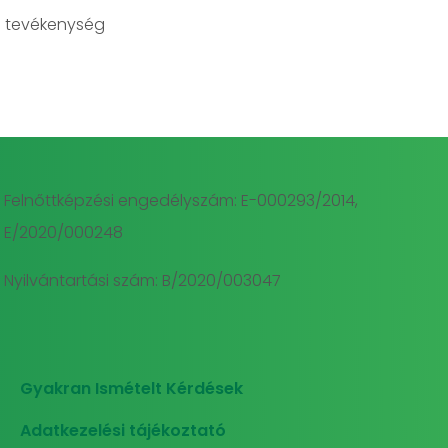
 tevékenység
Felnőttképzési engedélyszám: E-000293/2014,
E/2020/000248
Nyilvántartási szám: B/2020/003047
Gyakran Ismételt Kérdések
Adatkezelési tájékoztató