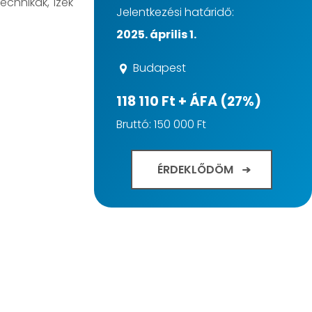
echnikák, ízek
Jelentkezési határidő:
2025. április 1.
Budapest
118 110 Ft + ÁFA (27%)
Bruttó: 150 000 Ft
ÉRDEKLŐDÖM