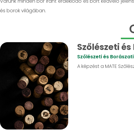
Várunk minden bor iránt érdeklődő és bort kedvelő jelentk
és borok világában.
Szőlészeti és
Szőlészeti és Borászati
A képzést a MATE Szőlésze