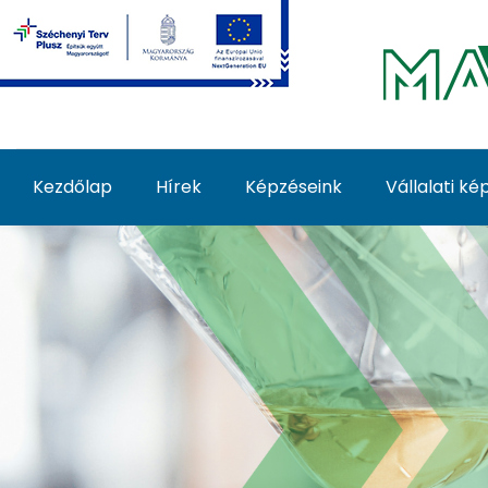
Ugrás a fő tartalomhoz
Kezdőlap
Hírek
Képzéseink
Vállalati k
Borbíráló tréning - M