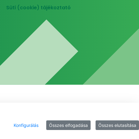
Süti (cookie) tájékoztató
Konfigurálás
Összes elfogadása
Összes elutasítása