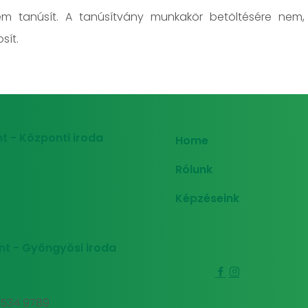
em tanúsít. A tanúsítvány munkakör betöltésére nem,
sít.
t - Központi iroda
Home
Rólunk
Képzéseink
nt - Gyöngyösi iroda
0 534 9789