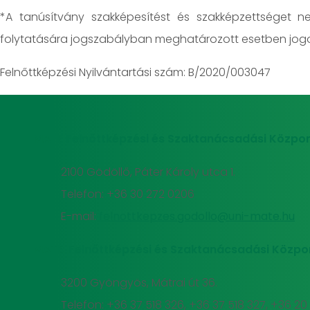
*A tanúsítvány szakképesítést és szakképzettséget n
folytatására jogszabályban meghatározott esetben jogo
Felnőttképzési Nyilvántartási szám: B/2020/003047
MATE Felnőttképzési és Szaktanácsadási Közpon
2100 Gödöllő, Páter Károly utca 1.
Telefon: +36 30 272 0206
E-mail:
felnottkepzes.godollo@uni-mate.hu
MATE Felnőttképzési és Szaktanácsadási Közpo
3200 Gyöngyös, Mátrai út 36.
Telefon: +36 37 518 326, +36 37 518 327, +36 2