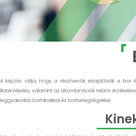
A képzés célja, hogy a résztvevők elsajátítsák a bor ér
illatérzékelés, valamint az ízkombinációk relatív érzékel
leggyakoribb borhibákkal és borbetegségekkel.
Kine