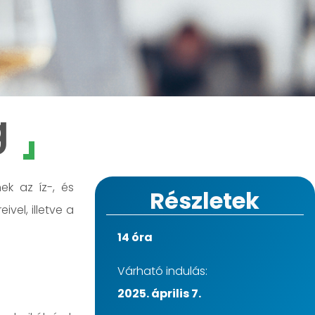
g
ek az íz-, és
Részletek
vel, illetve a
14 óra
Várható indulás:
2025. április 7.