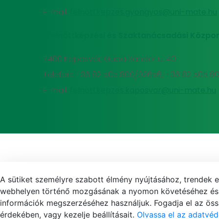
E-mail:
felnottkepzes.gyongyos@uni-mate.hu
MATE Felnőttképzési és Szaktanácsadási Közpon
7400 Kaposvár, Guba Sándor u. 40.
Telefon: +36 82 505 800/02656, +36 82 505 8
E-mail:
felnottkepzes.kaposvar@uni-mate.hu
A sütiket személyre szabott élmény nyújtásához, trendek 
webhelyen történő mozgásának a nyomon követéséhez és f
információk megszerzéséhez használjuk. Fogadja el az össz
érdekében, vagy kezelje beállításait.
Olvassa el az adatvéd