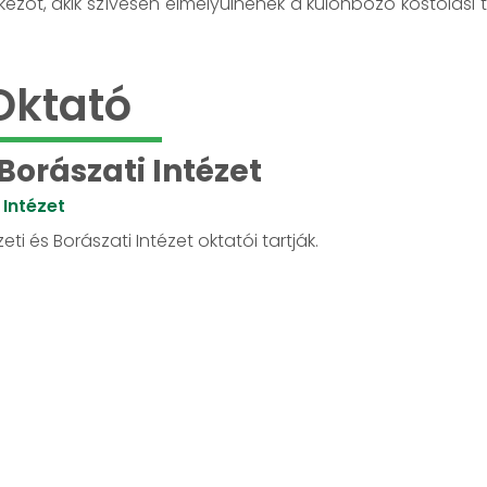
ezőt, akik szívesen elmélyülnének a különböző kóstolási t
Oktató
 Borászati Intézet
 Intézet
ti és Borászati Intézet oktatói tartják.