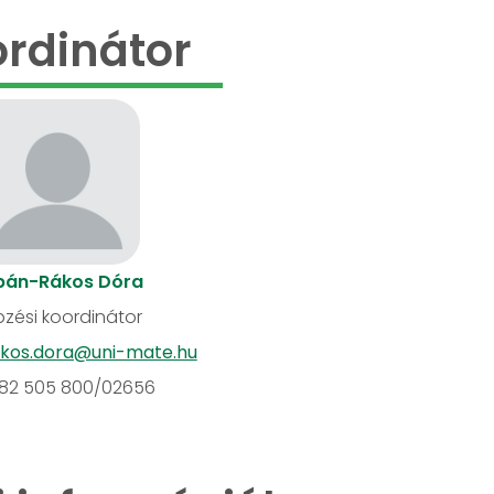
rdinátor
bán-Rákos Dóra
zési koordinátor
kos.dora@uni-mate.hu
82 505 800/02656