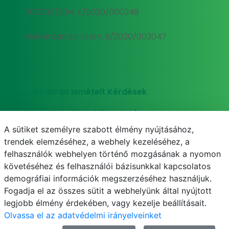
000293/2014, E/2020/000248
Nyilvántartási szám: B/2020/003047
Gyakran Ismételt Kérdések
Adatkezelési tájékoztató
A sütiket személyre szabott élmény nyújtásához,
Süti (cookie) tájékoztató
trendek elemzéséhez, a webhely kezeléséhez, a
felhasználók webhelyen történő mozgásának a nyomon
követéséhez és felhasználói bázisunkkal kapcsolatos
demográfiai információk megszerzéséhez használjuk.
E-mail
Telefonkönyv
NEPTUN
E-learning
Fogadja el az összes sütit a webhelyünk által nyújtott
legjobb élmény érdekében, vagy kezelje beállításait.
Olvassa el az adatvédelmi irányelveinket