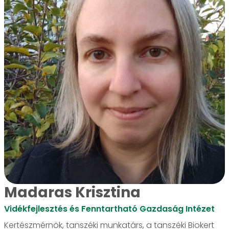
Madaras Krisztina
Vidékfejlesztés és Fenntartható Gazdaság Intézet
Kertészmérnök, tanszéki munkatárs, a tanszéki Biokert