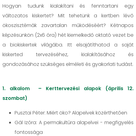
Hogyan tudunk kialakítani és fenntartani egy
változatos kiskertet? Mit tehetünk a kertben lévő
ökoszisztémák zavartalan működéséért? Kétnapos
képzésünkön (2x6 óra) hét kiemelkedő oktató vezet be
a biokiskertek világába. Itt elsajátíthatod a saját
kiskerted tervezéséhez, kialakításához és
gondozásához szükséges elméleti és gyakorlati tudást.
1. alkalom – Kerttervezési alapok (április 12.
szombat)
Pusztai Péter: Miért öko? Alapelvek közérthetően
Gál Izóra: A permakultúra alapelvei - megfigyelés
fontossága