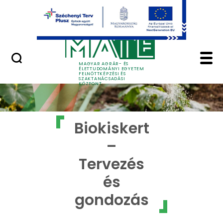
Ugrás a fő tartalomhoz
GYIK
Biokiskert - MATE Fel
MAGYAR AGRÁR- ÉS
ÉLETTUDOMÁNYI EGYETEM
FELNŐTTKÉPZÉSI ÉS
SZAKTANÁCSADÁSI
KÖZPONT
Biokiskert
–
Tervezés
és
gondozás