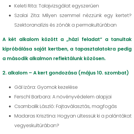
Keleti Rita: Talajvizsgálat egyszerűen
Szalai Zita: Milyen szemmel nézzünk egy kertet?
Szektoranalízis és zónák a permakultúrában
A két alkalom között a „házi feladat” a tanultak
kipróbálása saját kertben, a tapasztalatokra pedig
a második alkalmon reflektálunk közösen.
2. alkalom – A kert gondozása (május 10. szombat)
Gál Izóra: Gyomok kezelése
Ferschl Barbara: A növényvédelem alapjai
Csambalik László: Fajtaválasztás, magfogás
Madaras Krisztina: Hogyan ültessük ki a palántákat
vegyeskultúrában?