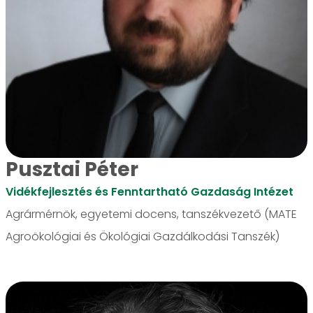
Pusztai Péter
Vidékfejlesztés és Fenntartható Gazdaság Intézet
Agrármérnök, egyetemi docens, tanszékvezető (MATE
Agroökológiai és Ökológiai Gazdálkodási Tanszék)