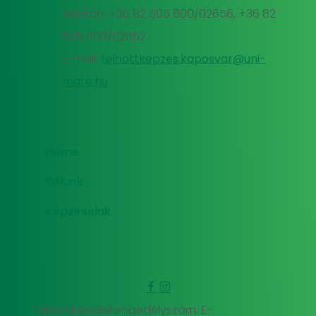
Telefon: +36 82 505 800/02656, +36 82
505 800/02652
E-mail:
felnottkepzes.kaposvar@uni-
mate.hu
Home
Rólunk
Képzéseink
Felnőttképzési engedélyszám: E-