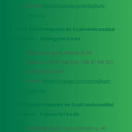
E-mail:
felnottkepzes.godollo@uni-
mate.hu
MATE Felnőttképzési és Szaktanácsadási
Központ - Gyöngyösi iroda
3200 Gyöngyös, Mátrai út 36.
Telefon: +36 37 518 326, +36 37 518 327,
+36 20 534 9789
E-mail:
felnottkepzes.gyongyos@uni-
mate.hu
MATE Felnőttképzési és Szaktanácsadási
Központ - Kaposvári iroda
7400 Kaposvár, Guba Sándor u. 40.