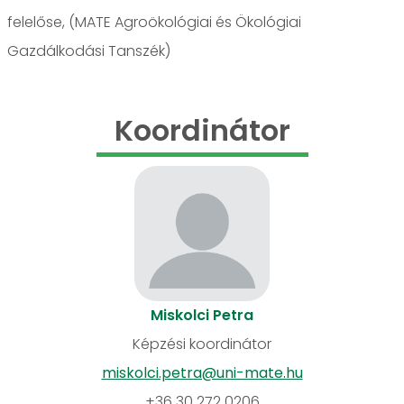
felelőse, (MATE Agroökológiai és Ökológiai
Gazdálkodási Tanszék)
Koordinátor
Miskolci Petra
Képzési koordinátor
miskolci.petra@uni-mate.hu
+36 30 272 0206