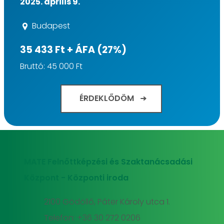
2025. április 9.
Budapest
35 433 Ft + ÁFA (27%)
Bruttó: 45 000 Ft
ÉRDEKLŐDÖM
MATE Felnőttképzési és Szaktanácsadási
Központ - Központi iroda
2100 Gödöllő, Páter Károly utca 1.
Telefon: +36 30 272 0206