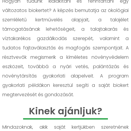
Hogyan tudunk kialakítani és fenntartani egy
változatos biokertet? A képzés bemutatja az ökológiai
szemléletű kertművelés alapjait, a talajélet
támogatásának lehetőségeit, a talajtakarás és
víztakarékos gazdálkodás szerepét, valamint a
tudatos fajtaválasztás és magfogás szempontjait. A
résztvevők megismerik a kíméletes növényvédelem
eszközeit, továbbá a nyári vetés, palántázás és
növénytársítás gyakorlati alapelveit. A program
gyakorlati példákon keresztül segíti a saját biokert
megtervezését és gondozását.
Kinek ajánljuk?
Mindazoknak, akik saját kertjükben szeretnének