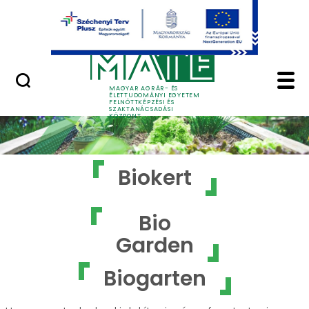
Ugrás a fő tartalomhoz
GYIK
Biokert - MATE Felnőt
MAGYAR AGRÁR- ÉS
ÉLETTUDOMÁNYI EGYETEM
FELNŐTTKÉPZÉSI ÉS
SZAKTANÁCSADÁSI
KÖZPONT
Biokert
Bio
Garden
Biogarten