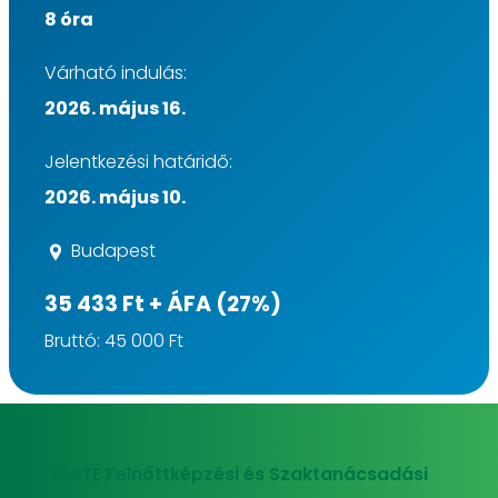
8 óra
Várható indulás:
2026. május 16.
Jelentkezési határidő:
2026. május 10.
Budapest
35 433 Ft + ÁFA (27%)
Bruttó: 45 000 Ft
MATE Felnőttképzési és Szaktanácsadási