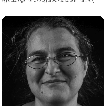
Agroökológiai és Ökológiai Gazdálkodási Tanszék)