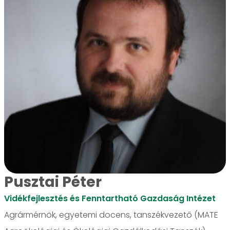
Pusztai Péter
Vidékfejlesztés és Fenntartható Gazdaság Intézet
Agrármérnök, egyetemi docens, tanszékvezető (MATE