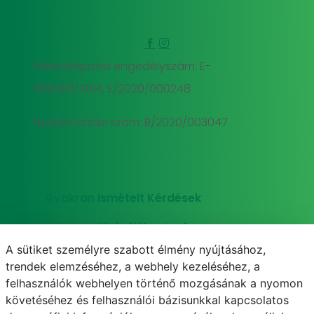
Felnőttképzési engedélyszám: E-
000293/2014, E/2020/000248
Nyilvántartási szám: B/2020/003047
Gyakran Ismételt Kérdések
Adatkezelési tájékoztató
A sütiket személyre szabott élmény nyújtásához,
Süti (cookie) tájékoztató
trendek elemzéséhez, a webhely kezeléséhez, a
felhasználók webhelyen történő mozgásának a nyomon
követéséhez és felhasználói bázisunkkal kapcsolatos