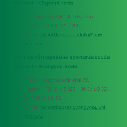
Központ - Központi iroda
2100 Gödöllő, Páter Károly utca 1.
Telefon: +36 30 272 0206
E-mail:
felnottkepzes.godollo@uni-
mate.hu
MATE Felnőttképzési és Szaktanácsadási
Központ - Gyöngyösi iroda
3200 Gyöngyös, Mátrai út 36.
Telefon: +36 37 518 326, +36 37 518 327,
+36 20 534 9789
E-mail:
felnottkepzes.gyongyos@uni-
mate.hu