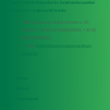
MATE Felnőttképzési és Szaktanácsadási
Központ - Kaposvári iroda
7400 Kaposvár, Guba Sándor u. 40.
Telefon: +36 82 505 800/02656, +36 82
505 800/02652
E-mail:
felnottkepzes.kaposvar@uni-
mate.hu
Home
Rólunk
Képzéseink