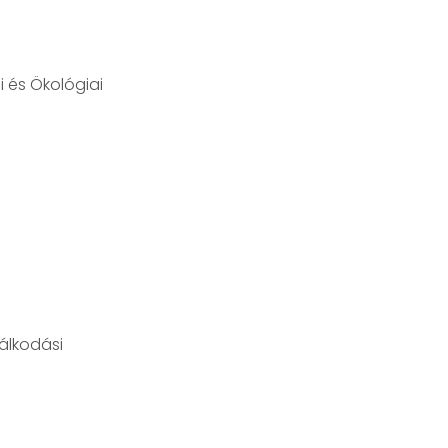
i és Ökológiai
álkodási