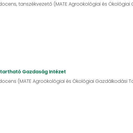
docens, tanszékvezető (MATE Agroökológiai és Ökológiai
ntartható Gazdaság Intézet
docens (MATE Agroökológiai és Ökológiai Gazdálkodási T