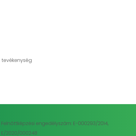
 tevékenység
Felnőttképzési engedélyszám: E-000293/2014,
E/2020/000248