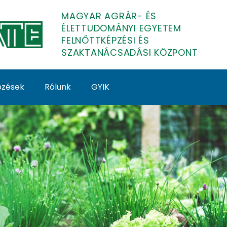
MAGYAR AGRÁR- ÉS
ÉLETTUDOMÁNYI EGYETEM
FELNŐTTKÉPZÉSI ÉS
SZAKTANÁCSADÁSI KÖZPONT
épzések
Rólunk
GYIK
tképzés