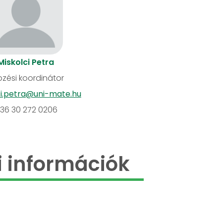
Miskolci Petra
zési koordinátor
ci.petra@uni-mate.hu
36 30 272 0206
 információk