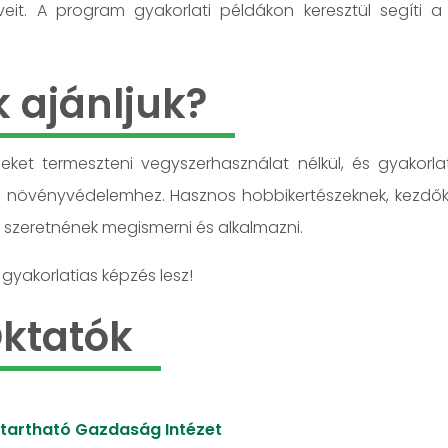
eit. A program gyakorlati példákon keresztül segíti a 
k ajánljuk?
eket termeszteni vegyszerhasználat nélkül, és gyakorla
s növényvédelemhez. Hasznos hobbikertészeknek, kezdők
 szeretnének megismerni és alkalmazni.
yakorlatias képzés lesz!
ktatók
ntartható Gazdaság Intézet