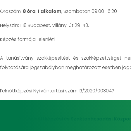
Óraszám:
8 óra
,
1 alkalom
, Szombaton 09:00-16:20
Helyszín: 1118 Budapest, Villányi út 29-43.
jelenléti
A tanúsítvány szakképesítést és szakképzettséget n
folytatására jogszabályban meghatározott esetben jogo
Felnőttképzési Nyilvántartási szám: B/2020/003047
MATE Felnőttképzési és Szaktanácsadási Közpon