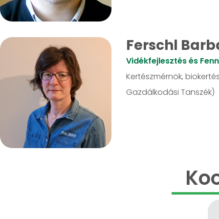
Ferschl Barb
Vidékfejlesztés és Fen
Kertészmérnök, biokerté
Gazdálkodási Tanszék)
Koo