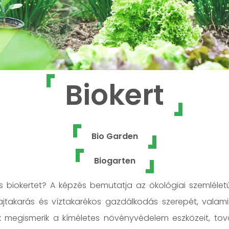
Biokert
Bio Garden
Biogarten
s biokertet? A képzés bemutatja az ökológiai szemlélet
lajtakarás és víztakarékos gazdálkodás szerepét, valam
k megismerik a kíméletes növényvédelem eszközeit, to