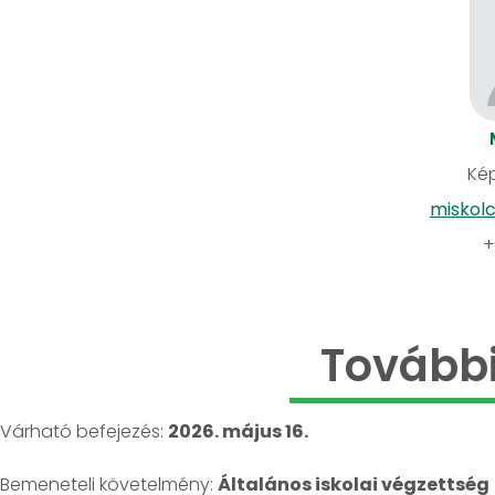
Kép
miskol
+
További
Várható befejezés:
2026. május 16.
Bemeneteli követelmény:
Általános iskolai végzettség