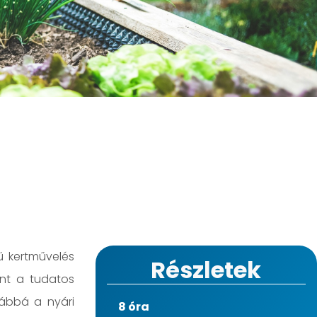
ű kertművelés
Részletek
int a tudatos
vábbá a nyári
8 óra