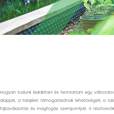
Hogyan tudunk kialakítani és fenntartani egy változato
alapjait, a talajélet támogatásának lehetőségeit, a ta
fajtaválasztás és magfogás szempontjait. A résztvevő