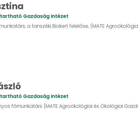
ztina
ntartható Gazdaság Intézet
munkatárs, a tanszéki Biokert felelőse, (MATE Agroökológia
ászló
ntartható Gazdaság Intézet
yos főmunkatárs (MATE Agroökológiai és Ökológiai Gazd