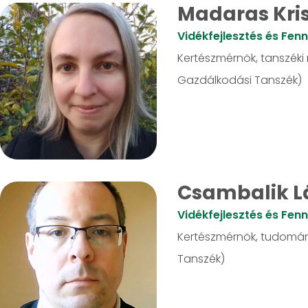
Madaras Kris
Vidékfejlesztés és Fen
Kertészmérnök, tanszéki 
Gazdálkodási Tanszék)
Csambalik L
Vidékfejlesztés és Fen
Kertészmérnök, tudomán
Tanszék)