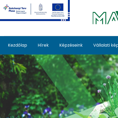
Ugrás a fő tartalomhoz
Kezdőlap
Hírek
Képzéseink
Vállalati k
Biokert - MATE Felnőt