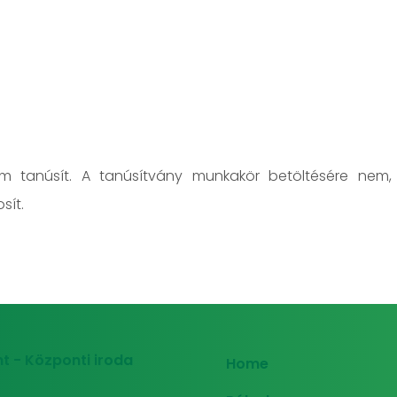
em tanúsít. A tanúsítvány munkakör betöltésére nem,
sít.
t - Központi iroda
Home