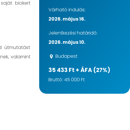
saját biokert
Várható indulás:
2026. május 16.
Jelentkezési határidő:
2026. május 10.
ti útmutatást
Budapest
nek, valamint
35 433 Ft + ÁFA (27%)
Bruttó: 45 000 Ft