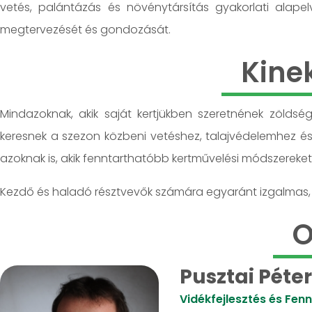
vetés, palántázás és növénytársítás gyakorlati alapelv
megtervezését és gondozását.
Kine
Mindazoknak, akik saját kertjükben szeretnének zöldség
keresnek a szezon közbeni vetéshez, talajvédelemhez é
azoknak is, akik fenntarthatóbb kertművelési módszereket
Kezdő és haladó résztvevők számára egyaránt izgalmas, g
O
Pusztai Péter
Vidékfejlesztés és Fen