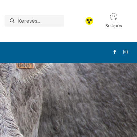
Belépés
odásbiológiai gondoz