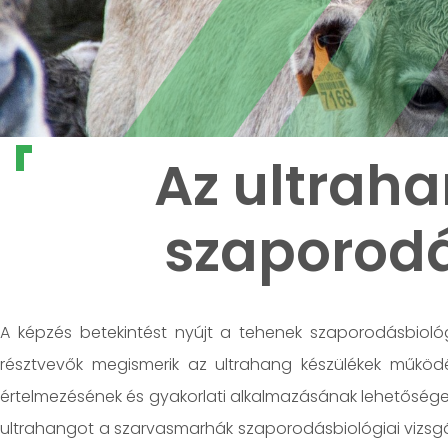
Az ultrah
szaporod
A képzés betekintést nyújt a tehenek szaporodásbioló
résztvevők megismerik az ultrahang készülékek működés
értelmezésének és gyakorlati alkalmazásának lehetőségei
ultrahangot a szarvasmarhák szaporodásbiológiai vizsgá