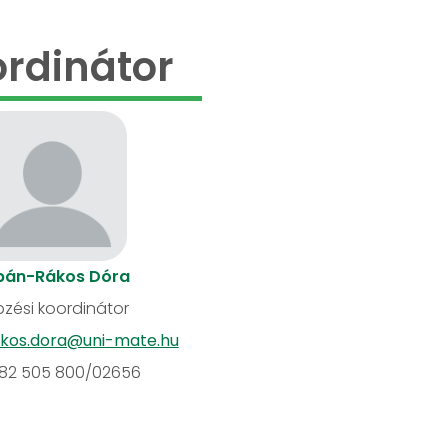
rdinátor
bán-Rákos Dóra
zési koordinátor
kos.dora@uni-mate.hu
82 505 800/02656