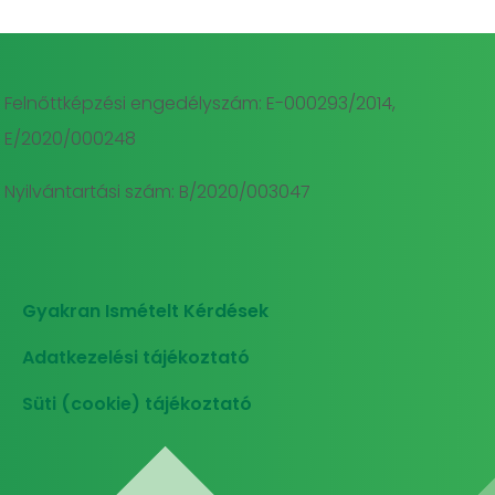
Felnőttképzési engedélyszám: E-000293/2014,
E/2020/000248
Nyilvántartási szám: B/2020/003047
Gyakran Ismételt Kérdések
Adatkezelési tájékoztató
Süti (cookie) tájékoztató