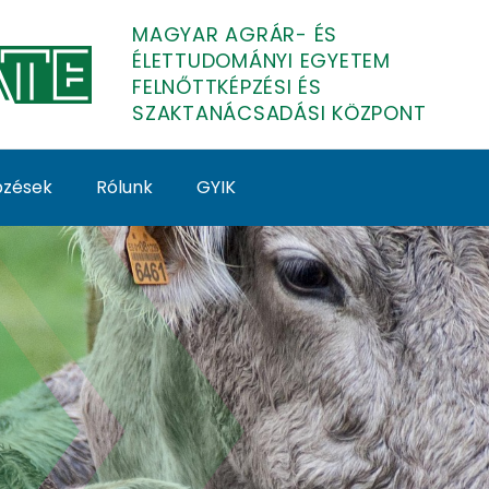
MAGYAR AGRÁR- ÉS
ÉLETTUDOMÁNYI EGYETEM
FELNŐTTKÉPZÉSI ÉS
SZAKTANÁCSADÁSI KÖZPONT
épzések
Rólunk
GYIK
zása a tehenek szapor