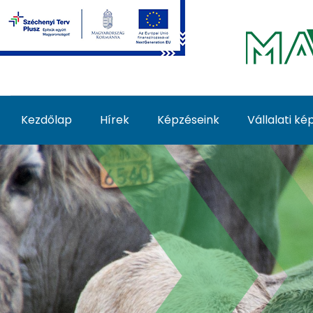
Ugrás a fő tartalomhoz
Kezdőlap
Hírek
Képzéseink
Vállalati k
Az ultrahang alkalma