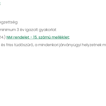
:
végzettség
minimum 3 év igazolt gyakorlat
24.)
NM rendelet - 15. számú melléklet;
és friss tüdőszűrő, a mindenkori járványügyi helyzetnek m