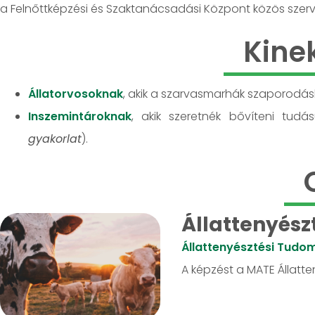
a Felnőttképzési és Szaktanácsadási Központ közös szer
Kine
Állatorvosoknak
, akik a szarvasmarhák szaporodá
Inszemintároknak
, akik szeretnék bővíteni tudá
gyakorlat
).
Állattenyész
Állattenyésztési Tudo
A képzést a MATE Állatte