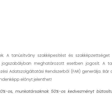
nek. A tanúsítvány szakképesítést és szakképzettséget
 jogszabályban meghatározott esetben jogosít. A ta
ési Adatszolgáltatási Rendszerből (FAR) generálja. Bár 
indenképp előnyt jelenthet!
 10%-os, munkatársaknak 50%-os kedvezményt biztosít