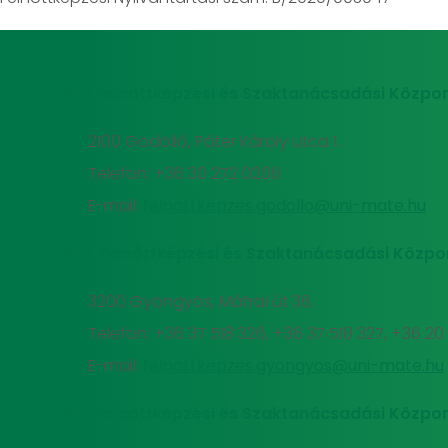
MATE Felnőttképzési és Szaktanácsadási Közpon
2100 Gödöllő, Páter Károly utca 1.
Telefon: +36 30 272 0206
E-mail:
felnottkepzes.godollo@uni-mate.hu
MATE Felnőttképzési és Szaktanácsadási Közpo
3200 Gyöngyös, Mátrai út 36.
Telefon: +36 37 518 326, +36 37 518 327, +36 2
E-mail:
felnottkepzes.gyongyos@uni-mate.hu
MATE Felnőttképzési és Szaktanácsadási Közpon