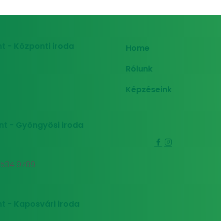
t - Központi iroda
Home
Rólunk
Képzéseink
nt - Gyöngyösi iroda
0 534 9789
t - Kaposvári iroda