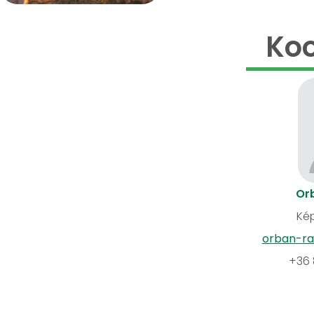
Koo
Or
Kép
orban-ra
+36 