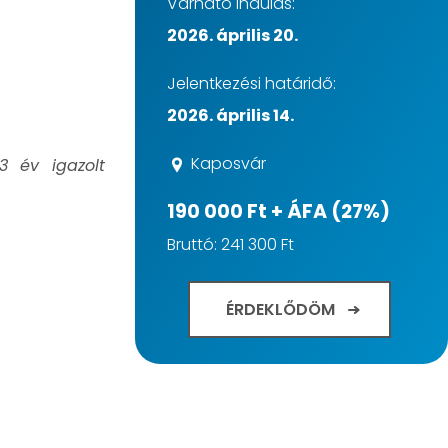
Várható indulás:
2026. április 20.
Jelentkezési határidő:
2026. április 14.
Kaposvár
 év igazolt
190 000 Ft + ÁFA (27%)
Bruttó: 241 300 Ft
ÉRDEKLŐDÖM