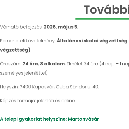
További
Várható befejezés:
2026. május 5.
Bemeneteli követelmény:
Általános iskolai végzettség
végzettség)
Óraszám:
74 óra
,
8 alkalom
, Elmélet 34 óra (4 nap – 1 n
személyes jelenléttel)
Helyszín: 7400 Kaposvár, Guba Sándor u. 40.
jelenléti és online
A telepi gyakorlat helyszíne: Martonvásár