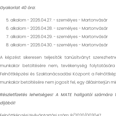
Gyakorlat 40 óra:
alkalom - 2026.04.27. - személyes - Martonvásár
alkalom - 2026.04.28. - személyes - Martonvásár
alkalom - 2026.04.29. - személyes - Martonvásár
alkalom - 2026.04.30. - személyes - Martonvásár
A képzést sikeresen teljesítők tanúsítványt szerezhet
munkakör betöltésére nem, tevékenység folytatására
Felnőttképzési és Szaktanácsadási Központ a Felnőttképz
munkakör betöltésére nem jogosít fel, egy állásinterjún m
Részletfizetés lehetséges! A MATE hallgatói számára
díjából!
Felnőttképzési Nyilvántartási szám: B/2020/003047