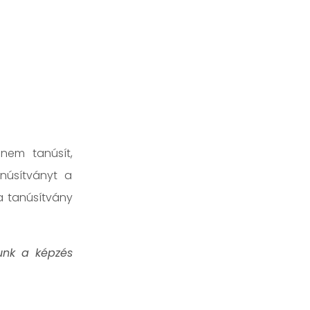
 nem tanúsít,
núsítványt a
a tanúsítvány
unk a képzés