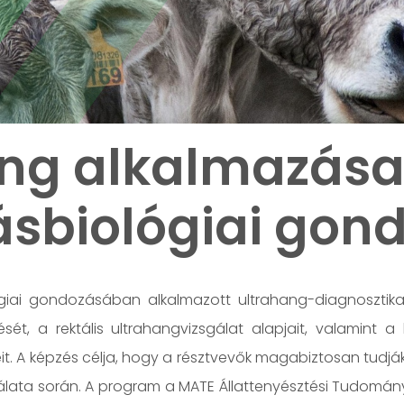
ang alkalmazása
ásbiológiai gon
giai gondozásában alkalmazott ultrahang-diagnosztika
ét, a rektális ultrahangvizsgálat alapjait, valamint a
t. A képzés célja, hogy a résztvevők magabiztosan tudják
lata során. A program a MATE Állattenyésztési Tudomány