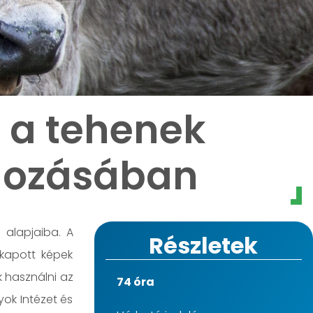
 a tehenek
dozásában
 alapjaiba. A
Részletek
 kapott képek
 használni az
74 óra
ok Intézet és