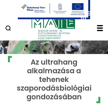
Ugrás a fő tartalomhoz
GYIK
Az ultrahang alkalma
MAGYAR AGRÁR- ÉS
ÉLETTUDOMÁNYI EGYETEM
FELNŐTTKÉPZÉSI ÉS
SZAKTANÁCSADÁSI
KÖZPONT
Az ultrahang
alkalmazása a
tehenek
szaporodásbiológiai
gondozásában