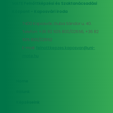
MATE Felnőttképzési és Szaktanácsadási
Központ - Kaposvári iroda
7400 Kaposvár, Guba Sándor u. 40.
Telefon: +36 82 505 800/02656, +36 82
505 800/02652
E-mail:
felnottkepzes.kaposvar@uni-
mate.hu
Home
Rólunk
Képzéseink