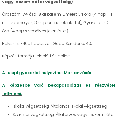
vagy Inszeminátor végzettség)
Óraszám:
74 óra
,
8 alkalom
, Elmélet 34 óra (4 nap – 1
nap személyes, 3 nap online jelenléttel), Gyakorlat 40
óra (4 nap személyes jelenléttel)
Helyszín: 7400 Kaposvár, Guba Sándor u. 40.
jelenléti és online
A telepi gyakorlat helyszíne: Martonvásár
A képzésbe való bekapcsolódás és részvétel
feltételei:
Iskolai végzettség: Általános iskolai végzettség
Szakmai végzettség: Állatorvos vagy Inszeminátor