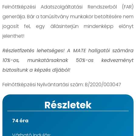
Felnőttképzési Adatszolgáltatási Rendszerből (FAR)
generálja. Bár a tanúsítvány munkakör betöltésére nem
jogosít fel, egy állásinterjún mindenképp előnyt
jelenthet!
Részletfizetés lehetséges! A MATE hallgatói számára
10%-os, munkatársaknak 50%-os kedvezményt
biztosítunk a képzés díjából!
Felnőttképzési Nyilvántartási szám: B/2020/003047
Részletek
74 óra
Várható indulás: