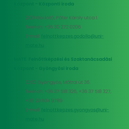
Központ - Központi iroda
2100 Gödöllő, Páter Károly utca 1.
Telefon: +36 30 272 0206
E-mail:
felnottkepzes.godollo@uni-
mate.hu
MATE Felnőttképzési és Szaktanácsadási
Központ - Gyöngyösi iroda
3200 Gyöngyös, Mátrai út 36.
Telefon: +36 37 518 326, +36 37 518 327,
+36 20 534 9789
E-mail:
felnottkepzes.gyongyos@uni-
mate.hu