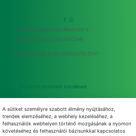
Felnőttképzési engedélyszám: E-
000293/2014, E/2020/000248
Nyilvántartási szám: B/2020/003047
Gyakran Ismételt Kérdések
Adatkezelési tájékoztató
A sütiket személyre szabott élmény nyújtásához,
Süti (cookie) tájékoztató
trendek elemzéséhez, a webhely kezeléséhez, a
felhasználók webhelyen történő mozgásának a nyomon
követéséhez és felhasználói bázisunkkal kapcsolatos