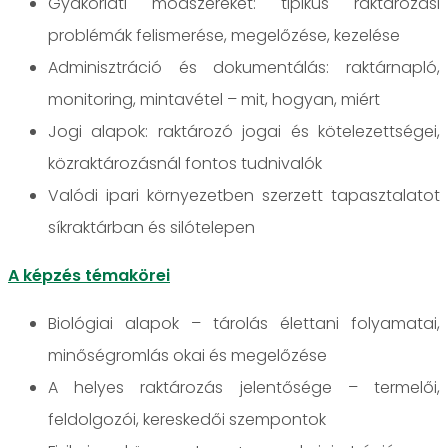
Gyakorlati módszereket: tipikus raktározási
problémák felismerése, megelőzése, kezelése
Adminisztráció és dokumentálás: raktárnapló,
monitoring, mintavétel – mit, hogyan, miért
Jogi alapok: raktározó jogai és kötelezettségei,
közraktározásnál fontos tudnivalók
Valódi ipari környezetben szerzett tapasztalatot
síkraktárban és silótelepen
A képzés témakörei
Biológiai alapok – tárolás élettani folyamatai,
minőségromlás okai és megelőzése
A helyes raktározás jelentősége – termelői,
feldolgozói, kereskedői szempontok