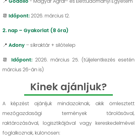
📍
Gödöllő
- Magyar Agrár- és Élettudományi Egyetem
📆
Időpont:
2026. március 12.
2. nap – Gyakorlat (8 óra)
📍
Adony
– síkraktár + silótelep
📆
Időpont:
2026. március 25. (túljelentkezés esetén
március 26-án is)
Kinek ajánljuk?
A képzést ajánljuk mindazoknak, akik ömlesztett
mezőgazdasági termények tárolásával,
raktározásával, logisztikájával vagy kereskedelmével
foglalkoznak, különösen: