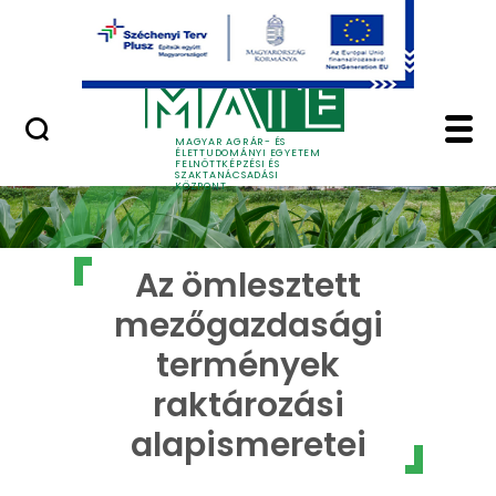
Ugrás a fő tartalomhoz
GYIK
Az ömlesztett mezőga
MAGYAR AGRÁR- ÉS
ÉLETTUDOMÁNYI EGYETEM
FELNŐTTKÉPZÉSI ÉS
SZAKTANÁCSADÁSI
KÖZPONT
Az ömlesztett
mezőgazdasági
termények
raktározási
alapismeretei