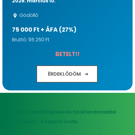
2026. március 10.
Gödöllő
75 000 Ft + ÁFA (27%)
Bruttó: 95 250 Ft
BETELT!!
ÉRDEKLŐDÖM
MATE Felnőttképzési és Szaktanácsadási
Központ - Központi iroda