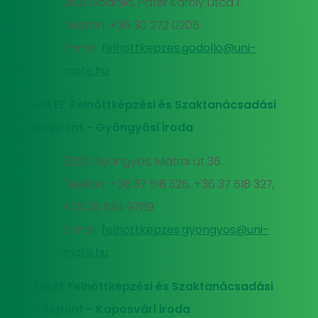
2100 Gödöllő, Páter Károly utca 1.
Telefon: +36 30 272 0206
E-mail:
felnottkepzes.godollo@uni-
mate.hu
MATE Felnőttképzési és Szaktanácsadási
Központ - Gyöngyösi iroda
3200 Gyöngyös, Mátrai út 36.
Telefon: +36 37 518 326, +36 37 518 327,
+36 20 534 9789
E-mail:
felnottkepzes.gyongyos@uni-
mate.hu
MATE Felnőttképzési és Szaktanácsadási
Központ - Kaposvári iroda