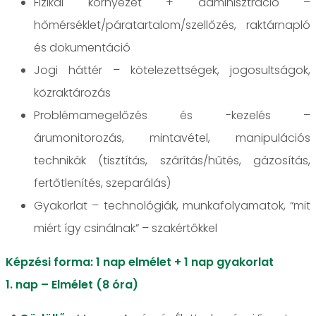
Fizikai környezet + adminisztráció –
hőmérséklet/páratartalom/szellőzés, raktárnapló
és dokumentáció
Jogi háttér – kötelezettségek, jogosultságok,
közraktározás
Problémamegelőzés és -kezelés –
árumonitorozás, mintavétel, manipulációs
technikák (tisztítás, szárítás/hűtés, gázosítás,
fertőtlenítés, szeparálás)
Gyakorlat – technológiák, munkafolyamatok, “mit
miért így csinálnak” – szakértőkkel
Képzési forma: 1 nap elmélet + 1 nap gyakorlat
1. nap – Elmélet (8 óra)