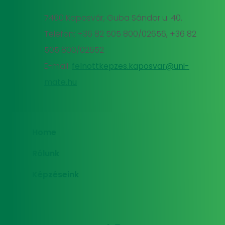
7400 Kaposvár, Guba Sándor u. 40.
Telefon: +36 82 505 800/02656, +36 82
505 800/02652
E-mail:
felnottkepzes.kaposvar@uni-
mate.hu
Home
Rólunk
Képzéseink