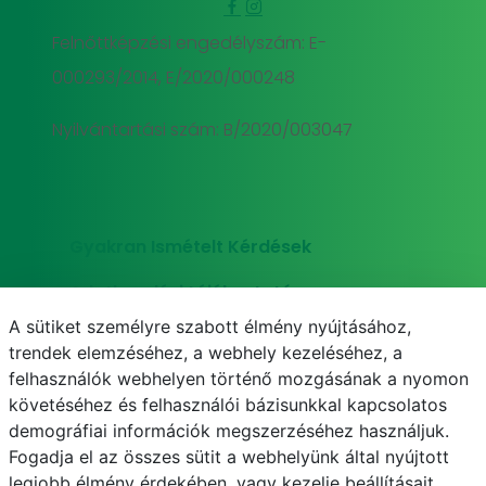
Felnőttképzési engedélyszám: E-
000293/2014, E/2020/000248
Nyilvántartási szám: B/2020/003047
Gyakran Ismételt Kérdések
Adatkezelési tájékoztató
A sütiket személyre szabott élmény nyújtásához,
Süti (cookie) tájékoztató
trendek elemzéséhez, a webhely kezeléséhez, a
felhasználók webhelyen történő mozgásának a nyomon
követéséhez és felhasználói bázisunkkal kapcsolatos
demográfiai információk megszerzéséhez használjuk.
E-mail
Telefonkönyv
NEPTUN
E-learning
Fogadja el az összes sütit a webhelyünk által nyújtott
legjobb élmény érdekében, vagy kezelje beállításait.