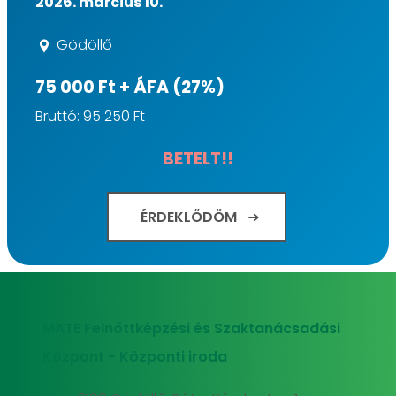
2026. március 10.
Gödöllő
75 000 Ft + ÁFA (27%)
Bruttó: 95 250 Ft
BETELT!!
ÉRDEKLŐDÖM
MATE Felnőttképzési és Szaktanácsadási
Központ - Központi iroda