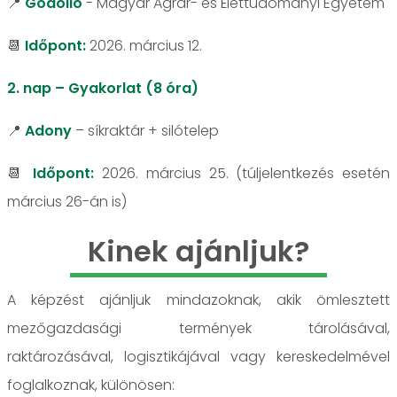
📍
Gödöllő
- Magyar Agrár- és Élettudományi Egyetem
📆
Időpont:
2026. március 12.
2. nap – Gyakorlat (8 óra)
📍
Adony
– síkraktár + silótelep
📆
Időpont:
2026. március 25. (túljelentkezés esetén
március 26-án is)
Kinek ajánljuk?
A képzést ajánljuk mindazoknak, akik ömlesztett
mezőgazdasági termények tárolásával,
raktározásával, logisztikájával vagy kereskedelmével
foglalkoznak, különösen: