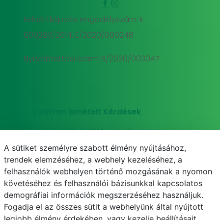
Felnőttképzési engedélyszám: E-
000293/2014, E/2020/000248
Nyilvántartási szám: B/2020/003047
Gyakran Ismételt Kérdések
Adatkezelési tájékoztató
A sütiket személyre szabott élmény nyújtásához,
Süti (cookie) tájékoztató
trendek elemzéséhez, a webhely kezeléséhez, a
felhasználók webhelyen történő mozgásának a nyomon
követéséhez és felhasználói bázisunkkal kapcsolatos
demográfiai információk megszerzéséhez használjuk.
E-mail
Telefonkönyv
NEPTUN
E-learning
Fogadja el az összes sütit a webhelyünk által nyújtott
legjobb élmény érdekében, vagy kezelje beállításait.