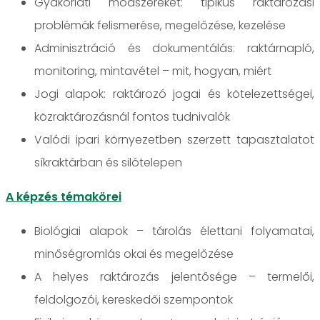
Gyakorlati módszereket: tipikus raktározási
problémák felismerése, megelőzése, kezelése
Adminisztráció és dokumentálás: raktárnapló,
monitoring, mintavétel – mit, hogyan, miért
Jogi alapok: raktározó jogai és kötelezettségei,
közraktározásnál fontos tudnivalók
Valódi ipari környezetben szerzett tapasztalatot
síkraktárban és silótelepen
A képzés témakörei
Biológiai alapok – tárolás élettani folyamatai,
minőségromlás okai és megelőzése
A helyes raktározás jelentősége – termelői,
feldolgozói, kereskedői szempontok