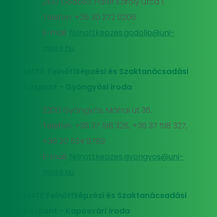
2100 Gödöllő, Páter Károly utca 1.
Telefon: +36 30 272 0206
E-mail:
felnottkepzes.godollo@uni-
mate.hu
MATE Felnőttképzési és Szaktanácsadási
Központ - Gyöngyösi iroda
3200 Gyöngyös, Mátrai út 36.
Telefon: +36 37 518 326, +36 37 518 327,
+36 20 534 9789
E-mail:
felnottkepzes.gyongyos@uni-
mate.hu
MATE Felnőttképzési és Szaktanácsadási
Központ - Kaposvári iroda