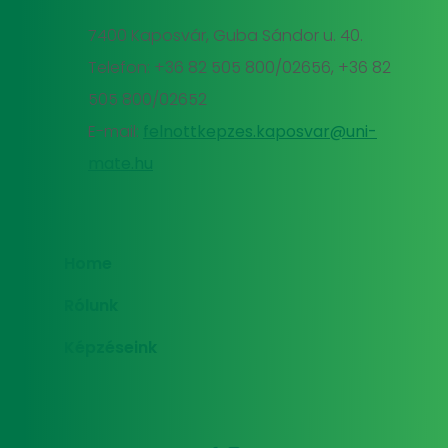
7400 Kaposvár, Guba Sándor u. 40.
Telefon: +36 82 505 800/02656, +36 82
505 800/02652
E-mail:
felnottkepzes.kaposvar@uni-
mate.hu
Home
Rólunk
Képzéseink