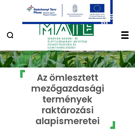
Ugrás a fő tartalomhoz
GYIK
Az ömlesztett mezőga
MAGYAR AGRÁR- ÉS
ÉLETTUDOMÁNYI EGYETEM
FELNŐTTKÉPZÉSI ÉS
SZAKTANÁCSADÁSI
KÖZPONT
Az ömlesztett
mezőgazdasági
termények
raktározási
alapismeretei