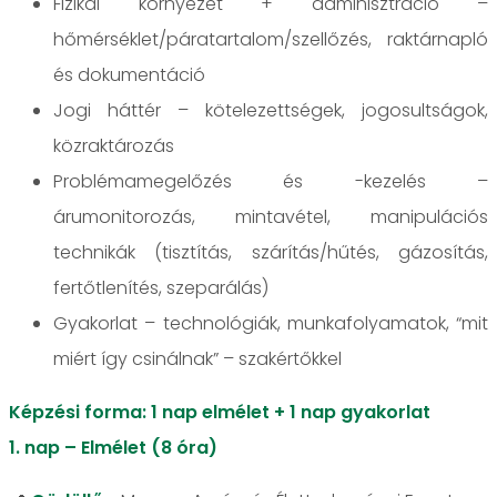
Fizikai környezet + adminisztráció –
hőmérséklet/páratartalom/szellőzés, raktárnapló
és dokumentáció
Jogi háttér – kötelezettségek, jogosultságok,
közraktározás
Problémamegelőzés és -kezelés –
árumonitorozás, mintavétel, manipulációs
technikák (tisztítás, szárítás/hűtés, gázosítás,
fertőtlenítés, szeparálás)
Gyakorlat – technológiák, munkafolyamatok, “mit
miért így csinálnak” – szakértőkkel
Képzési forma: 1 nap elmélet + 1 nap gyakorlat
1. nap – Elmélet (8 óra)