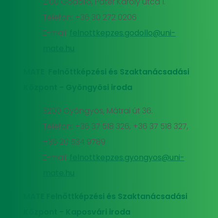
2100 Gödöllő, Páter Károly utca 1.
Telefon: +36 30 272 0206
E-mail:
felnottkepzes.godollo@uni-
mate.hu
MATE Felnőttképzési és Szaktanácsadási
Központ - Gyöngyösi iroda
3200 Gyöngyös, Mátrai út 36.
Telefon: +36 37 518 326, +36 37 518 327,
+36 20 534 9789
E-mail:
felnottkepzes.gyongyos@uni-
mate.hu
MATE Felnőttképzési és Szaktanácsadási
Központ - Kaposvári iroda