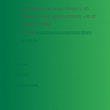
7400 Kaposvár, Guba Sándor u. 40.
Telefon: +36 82 505 800/02656, +36 82
505 800/02652
E-mail:
felnottkepzes.kaposvar@uni-
mate.hu
Home
Rólunk
Képzéseink