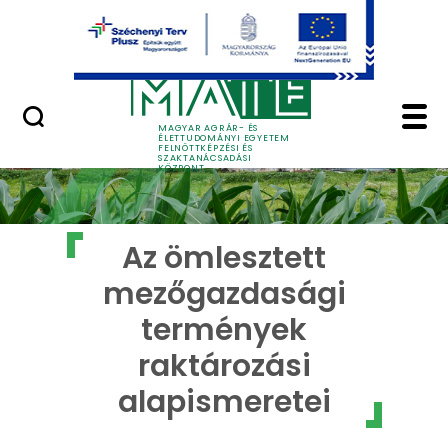
Ugrás a fő tartalomhoz
GYIK
Az ömlesztett mezőga
MAGYAR AGRÁR- ÉS
ÉLETTUDOMÁNYI EGYETEM
FELNŐTTKÉPZÉSI ÉS
SZAKTANÁCSADÁSI
KÖZPONT
Az ömlesztett
mezőgazdasági
termények
raktározási
alapismeretei