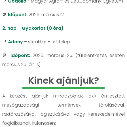
📍
Gödöllő
- Magyar Agrár- és Élettudományi Egyetem
📆
Időpont:
2026. március 12.
2. nap – Gyakorlat (8 óra)
📍
Adony
– síkraktár + silótelep
📆
Időpont:
2026. március 25. (túljelentkezés esetén
március 26-án is)
Kinek ajánljuk?
A képzést ajánljuk mindazoknak, akik ömlesztett
mezőgazdasági termények tárolásával,
raktározásával, logisztikájával vagy kereskedelmével
foglalkoznak, különösen: