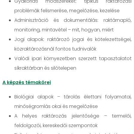
Gyakorlati módszereket: tipikus raktározási
problémák felismerése, megelőzése, kezelése
Adminisztráció és dokumentálás: raktárnapló,
monitoring, mintavétel – mit, hogyan, miért
Jogi alapok: raktározó jogai és kötelezettségei,
közraktározásnál fontos tudnivalók
Valódi ipari környezetben szerzett tapasztalatot
síkraktárban és silótelepen
A képzés témakörei
Biológiai alapok – tárolás élettani folyamatai,
minőségromlás okai és megelőzése
A helyes raktározás jelentősége – termelői,
feldolgozói, kereskedői szempontok