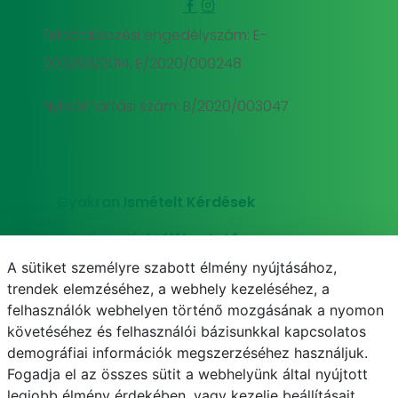
Felnőttképzési engedélyszám: E-
000293/2014, E/2020/000248
Nyilvántartási szám: B/2020/003047
Gyakran Ismételt Kérdések
Adatkezelési tájékoztató
A sütiket személyre szabott élmény nyújtásához,
Süti (cookie) tájékoztató
trendek elemzéséhez, a webhely kezeléséhez, a
felhasználók webhelyen történő mozgásának a nyomon
követéséhez és felhasználói bázisunkkal kapcsolatos
demográfiai információk megszerzéséhez használjuk.
E-mail
Telefonkönyv
NEPTUN
E-learning
Fogadja el az összes sütit a webhelyünk által nyújtott
legjobb élmény érdekében, vagy kezelje beállításait.