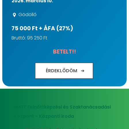
2026. március 10.
Gödöllő
75 000 Ft + ÁFA (27%)
Bruttó: 95 250 Ft
BETELT!!
ÉRDEKLŐDÖM
MATE Felnőttképzési és Szaktanácsadási
Központ - Központi iroda