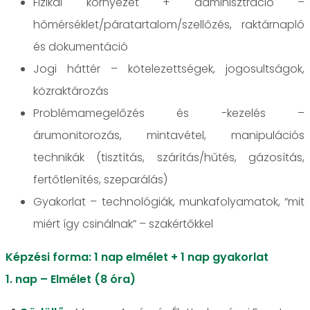
Fizikai környezet + adminisztráció –
hőmérséklet/páratartalom/szellőzés, raktárnapló
és dokumentáció
Jogi háttér – kötelezettségek, jogosultságok,
közraktározás
Problémamegelőzés és -kezelés –
árumonitorozás, mintavétel, manipulációs
technikák (tisztítás, szárítás/hűtés, gázosítás,
fertőtlenítés, szeparálás)
Gyakorlat – technológiák, munkafolyamatok, “mit
miért így csinálnak” – szakértőkkel
Képzési forma: 1 nap elmélet + 1 nap gyakorlat
1. nap – Elmélet (8 óra)