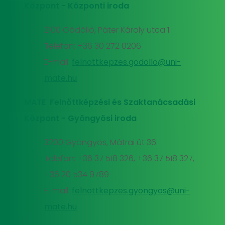
Központ - Központi iroda
2100 Gödöllő, Páter Károly utca 1.
Telefon: +36 30 272 0206
E-mail:
felnottkepzes.godollo@uni-
mate.hu
MATE Felnőttképzési és Szaktanácsadási
Központ - Gyöngyösi iroda
3200 Gyöngyös, Mátrai út 36.
Telefon: +36 37 518 326, +36 37 518 327,
+36 20 534 9789
E-mail:
felnottkepzes.gyongyos@uni-
mate.hu