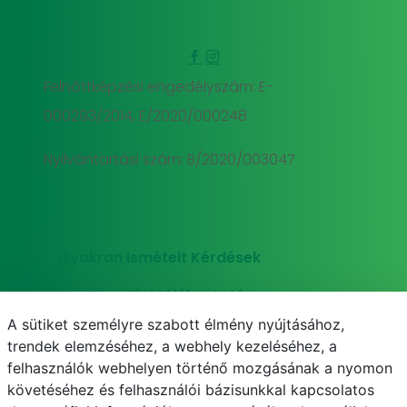
Felnőttképzési engedélyszám: E-
000293/2014, E/2020/000248
Nyilvántartási szám: B/2020/003047
Gyakran Ismételt Kérdések
Adatkezelési tájékoztató
A sütiket személyre szabott élmény nyújtásához,
Süti (cookie) tájékoztató
trendek elemzéséhez, a webhely kezeléséhez, a
felhasználók webhelyen történő mozgásának a nyomon
követéséhez és felhasználói bázisunkkal kapcsolatos