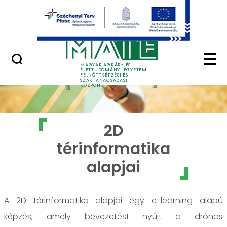
Ugrás a fő tartalomhoz
GYIK
2D térinformatika ala
MAGYAR AGRÁR- ÉS
ÉLETTUDOMÁNYI EGYETEM
FELNŐTTKÉPZÉSI ÉS
SZAKTANÁCSADÁSI
KÖZPONT
2D
térinformatika
alapjai
A 2D térinformatika alapjai egy e-learning alapú
képzés, amely bevezetést nyújt a drónos