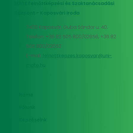
MATE Felnőttképzési és Szaktanácsadási
Központ - Kaposvári iroda
7400 Kaposvár, Guba Sándor u. 40.
Telefon: +36 82 505 800/02656, +36 82
505 800/02652
E-mail:
felnottkepzes.kaposvar@uni-
mate.hu
Home
Rólunk
Képzéseink