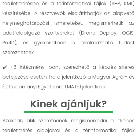
területmérésbe és a térinformatikai fájlok (SHP, KML)
készítésébe. A résztvevők elsajátíthatják az alapvető
helymeghatározási ismereteket, megismerhetik az
adatfeldolgozó szoftvereket (Drone Deploy, QGIS,
Pix4D), és gyakorlatban is alkalmazható tudást
szerezhetnek.
✔️ +5 intézményi pont szerezhető a képzés sikeres
befejezése esetén, ha a jelentkező a Magyar Agrár- és
Élettudományi Egyetemre (MATE) jelentkezik.
Kinek ajánljuk?
Azoknak, akik szeretnének megismerkedni a drónos
területmérés alapjaival és a térinformatikai fájlok