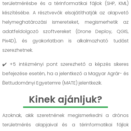
területmérésbe és a térinformatikai fájlok (SHP, KML)
készítésébe. A résztvevők elsajátíthatják az alapvető
helymeghatározási ismereteket, megismerhetik az
adatfeldolgozó szoftvereket (Drone Deploy, QGIS,
Pix4D), és gyakorlatban is alkalmazható tudást
szerezhetnek.
✔️ +5 intézményi pont szerezhető a képzés sikeres
befejezése esetén, ha a jelentkező a Magyar Agrár- és
Élettudományi Egyetemre (MATE) jelentkezik.
Kinek ajánljuk?
Azoknak, akik szeretnének megismerkedni a drónos
területmérés alapjaival és a térinformatikai fájlok