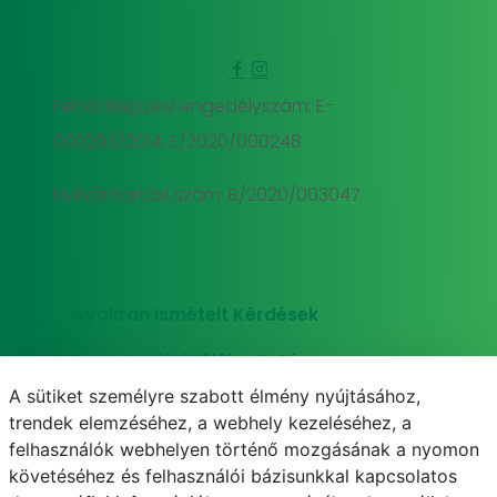
Felnőttképzési engedélyszám: E-
000293/2014, E/2020/000248
Nyilvántartási szám: B/2020/003047
Gyakran Ismételt Kérdések
Adatkezelési tájékoztató
A sütiket személyre szabott élmény nyújtásához,
Süti (cookie) tájékoztató
trendek elemzéséhez, a webhely kezeléséhez, a
felhasználók webhelyen történő mozgásának a nyomon
követéséhez és felhasználói bázisunkkal kapcsolatos