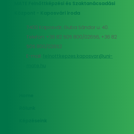
MATE Felnőttképzési és Szaktanácsadási
Központ - Kaposvári iroda
7400 Kaposvár, Guba Sándor u. 40.
Telefon: +36 82 505 800/02656, +36 82
505 800/02652
E-mail:
felnottkepzes.kaposvar@uni-
mate.hu
Home
Rólunk
Képzéseink