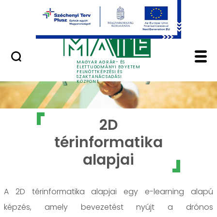
Ugrás a fő tartalomhoz
GYIK
2D térinformatika ala
MAGYAR AGRÁR- ÉS
ÉLETTUDOMÁNYI EGYETEM
FELNŐTTKÉPZÉSI ÉS
SZAKTANÁCSADÁSI
KÖZPONT
2D
térinformatika
alapjai
A 2D térinformatika alapjai egy e-learning alapú
képzés, amely bevezetést nyújt a drónos