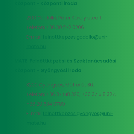
Központ - Központi iroda
2100 Gödöllő, Páter Károly utca 1.
Telefon: +36 30 272 0206
E-mail:
felnottkepzes.godollo@uni-
mate.hu
MATE Felnőttképzési és Szaktanácsadási
Központ - Gyöngyösi iroda
3200 Gyöngyös, Mátrai út 36.
Telefon: +36 37 518 326, +36 37 518 327,
+36 20 534 9789
E-mail:
felnottkepzes.gyongyos@uni-
mate.hu