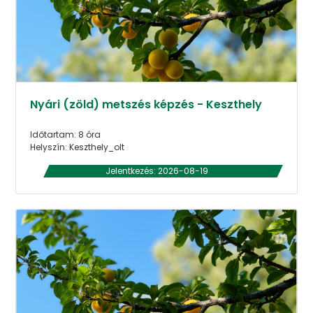
Nyári (zöld) metszés képzés - Keszthely
Időtartam: 8 óra
Helyszín: Keszthely_olt
Jelentkezés: 2026-08-19