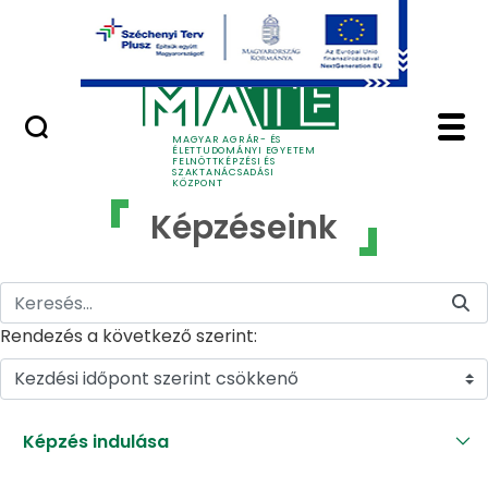
Ugrás a fő tartalomhoz
GYIK
Képzéseink - MATE Fe
MAGYAR AGRÁR- ÉS
ÉLETTUDOMÁNYI EGYETEM
FELNŐTTKÉPZÉSI ÉS
SZAKTANÁCSADÁSI
KÖZPONT
Képzéseink
Rendezés a következő szerint:
Kezdési időpont szerint csökkenő
Képzés indulása