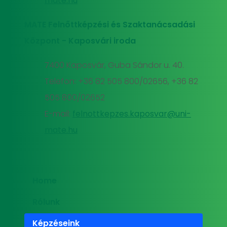
mate.hu
MATE Felnőttképzési és Szaktanácsadási
Központ - Kaposvári iroda
7400 Kaposvár, Guba Sándor u. 40.
Telefon: +36 82 505 800/02656, +36 82
505 800/02652
E-mail:
felnottkepzes.kaposvar@uni-
mate.hu
Home
Rólunk
Képzéseink