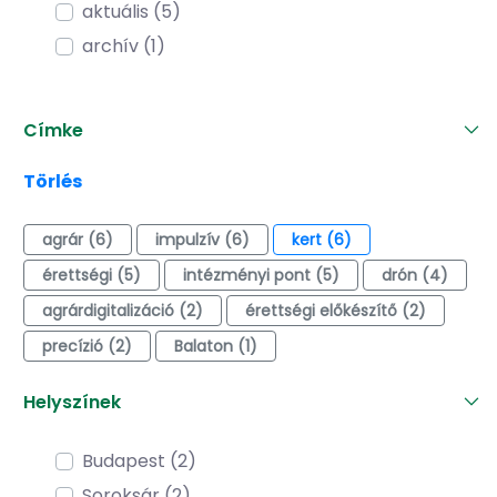
aktuális (5)
archív (1)
Címke
Törlés
agrár (6)
impulzív (6)
kert (6)
érettségi (5)
intézményi pont (5)
drón (4)
agrárdigitalizáció (2)
érettségi előkészítő (2)
precízió (2)
Balaton (1)
Helyszínek
Budapest (2)
Soroksár (2)