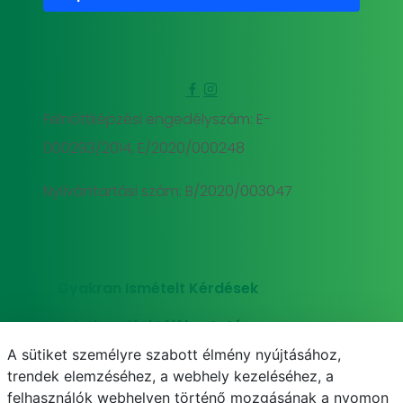
Felnőttképzési engedélyszám: E-
000293/2014, E/2020/000248
Nyilvántartási szám: B/2020/003047
Gyakran Ismételt Kérdések
Adatkezelési tájékoztató
A sütiket személyre szabott élmény nyújtásához,
Süti (cookie) tájékoztató
trendek elemzéséhez, a webhely kezeléséhez, a
felhasználók webhelyen történő mozgásának a nyomon