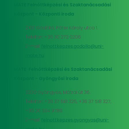
MATE Felnőttképzési és Szaktanácsadási
Központ - Központi iroda
2100 Gödöllő, Páter Károly utca 1.
Telefon: +36 30 272 0206
E-mail:
felnottkepzes.godollo@uni-
mate.hu
MATE Felnőttképzési és Szaktanácsadási
Központ - Gyöngyösi iroda
3200 Gyöngyös, Mátrai út 36.
Telefon: +36 37 518 326, +36 37 518 327,
+36 20 534 9789
E-mail:
felnottkepzes.gyongyos@uni-