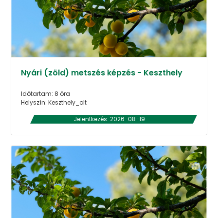
Nyári (zöld) metszés képzés - Keszthely
Időtartam: 8 óra
Helyszín: Keszthely_olt
Jelentkezés: 2026-08-19