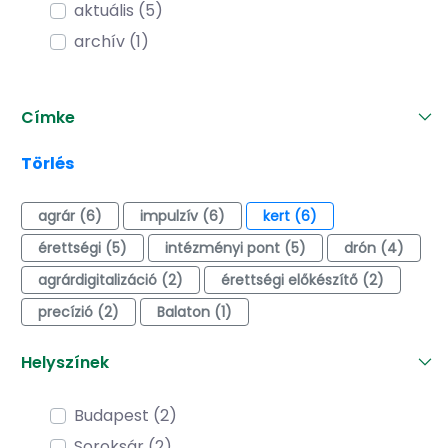
aktuális (5)
archív (1)
Címke
Törlés
agrár (6)
impulzív (6)
kert (6)
érettségi (5)
intézményi pont (5)
drón (4)
agrárdigitalizáció (2)
érettségi előkészítő (2)
precízió (2)
Balaton (1)
Helyszínek
Budapest (2)
Soroksár (2)