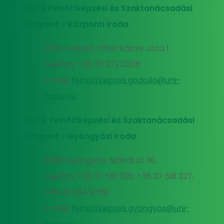
MATE Felnőttképzési és Szaktanácsadási
Központ - Központi iroda
2100 Gödöllő, Páter Károly utca 1.
Telefon: +36 30 272 0206
E-mail:
felnottkepzes.godollo@uni-
mate.hu
MATE Felnőttképzési és Szaktanácsadási
Központ - Gyöngyösi iroda
3200 Gyöngyös, Mátrai út 36.
Telefon: +36 37 518 326, +36 37 518 327,
+36 20 534 9789
E-mail:
felnottkepzes.gyongyos@uni-