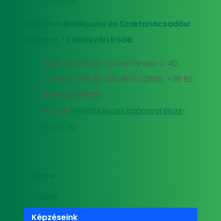
mate.hu
MATE Felnőttképzési és Szaktanácsadási
Központ - Kaposvári iroda
7400 Kaposvár, Guba Sándor u. 40.
Telefon: +36 82 505 800/02656, +36 82
505 800/02652
E-mail:
felnottkepzes.kaposvar@uni-
mate.hu
Home
Rólunk
Képzéseink