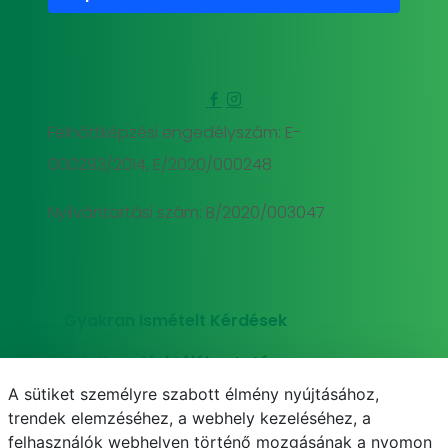
Felnőttképzési engedélyszám: E-
000293/2014, E/2020/000248
Nyilvántartási szám: B/2020/003047
Gyakran Ismételt Kérdések
Adatkezelési tájékoztató
A sütiket személyre szabott élmény nyújtásához,
Süti (cookie) tájékoztató
trendek elemzéséhez, a webhely kezeléséhez, a
felhasználók webhelyen történő mozgásának a nyomon