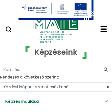
Ugrás a fő tartalomhoz
GYIK
Képzéseink - MATE Fe
MAGYAR AGRÁR- ÉS
ÉLETTUDOMÁNYI EGYETEM
FELNŐTTKÉPZÉSI ÉS
SZAKTANÁCSADÁSI
KÖZPONT
Képzéseink
Rendezés a következő szerint:
Kezdési időpont szerint csökkenő
Képzés indulása